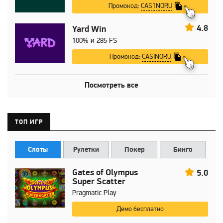
CAS1NORU
Промокод:
4.8
Yard Win
100% и 285 FS
CASINORU
Промокод:
Посмотреть все
ТОП ИГР
Слоты
Рулетки
Покер
Бинго
Gates of Olympus
5.0
Super Scatter
Pragmatic Play
Демо бесплатно