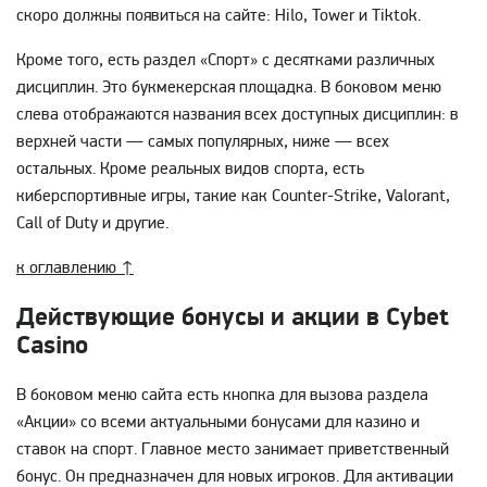
скоро должны появиться на сайте: Hilo, Tower и Tiktok.
Кроме того, есть раздел «Спорт» с десятками различных
дисциплин. Это букмекерская площадка. В боковом меню
слева отображаются названия всех доступных дисциплин: в
верхней части — самых популярных, ниже — всех
остальных. Кроме реальных видов спорта, есть
киберспортивные игры, такие как Counter-Strike, Valorant,
Call of Duty и другие.
к оглавлению ↑
Действующие бонусы и акции в Cybet
Casino
В боковом меню сайта есть кнопка для вызова раздела
«Акции» со всеми актуальными бонусами для казино и
ставок на спорт. Главное место занимает приветственный
бонус. Он предназначен для новых игроков. Для активации