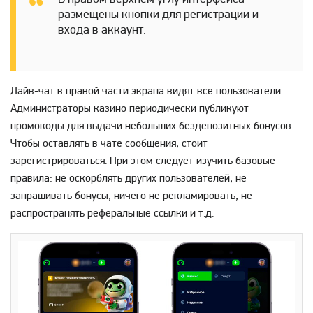
размещены кнопки для регистрации и
входа в аккаунт.
Лайв-чат в правой части экрана видят все пользователи.
Администраторы казино периодически публикуют
промокоды для выдачи небольших бездепозитных бонусов.
Чтобы оставлять в чате сообщения, стоит
зарегистрироваться. При этом следует изучить базовые
правила: не оскорблять других пользователей, не
запрашивать бонусы, ничего не рекламировать, не
распространять реферальные ссылки и т.д.