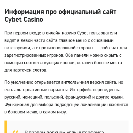
Криптовалюта
Информация про официальный сайт
Скорость выплат:
0-24 часов
Cybet Casino
При первом входе в онлайн-казино Cybet пользователи
видят в левой части сайта главное меню с основными
категориями, а с противоположной стороны — лайв-чат для
зарегистрированных игроков. Обе панели можно скрыть с
помощью соответствующих кнопок, оставив больше места
для карточек слотов.
По умолчанию открывается англоязычная версия сайта, но
есть альтернативные варианты. Интерфейс переведен на
русский, немецкий, польский, французский и другие языки.
Функционал для выбора подходящей локализации находится
в боковом меню, в самом низу.
В правом верхнем углу интерфейса