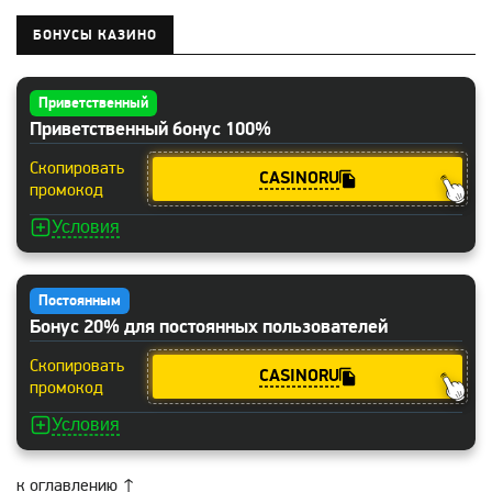
ФИНАНСОВАЯ ИНФОРМАЦИЯ
БОНУСЫ КАЗИНО
Мин. депозит:
74,62
Приветственный
Мин. сумма вывода:
746,2
Приветственный бонус 100%
Валюта счета:
BTC, ETH, crypto, XLM, TRX, USDT,
Скопировать
CASINORU
DOGE, LTC, XRP
промокод
Лимит на вывод
Без ограничений
Условия
средств:
Ограничение за
Без ограничений
Постоянным
транзакцию:
Бонус 20% для постоянных пользователей
Способы пополнения
Tether,
Bitcoin
,
Ethereum
,
Dogecoin
,
Скопировать
CASINORU
Ripple,
Litecoin
,
Tron
, Stellar,
промокод
Криптовалюта
Условия
Способы вывода
Tether,
Bitcoin
,
Ethereum
,
Dogecoin
,
Ripple,
Litecoin
,
Tron
, Stellar,
к оглавлению ↑