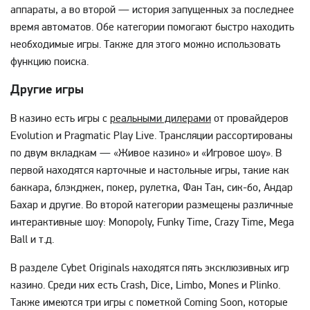
аппараты, а во второй — история запущенных за последнее
время автоматов. Обе категории помогают быстро находить
необходимые игры. Также для этого можно использовать
функцию поиска.
Другие игры
В казино есть игры с
реальными дилерами
от провайдеров
Evolution и Pragmatic Play Live. Трансляции рассортированы
по двум вкладкам — «Живое казино» и «Игровое шоу». В
первой находятся карточные и настольные игры, такие как
баккара, блэкджек, покер, рулетка, Фан Тан, сик-бо, Андар
Бахар и другие. Во второй категории размещены различные
интерактивные шоу: Monopoly, Funky Time, Crazy Time, Mega
Ball и т.д.
В разделе Cybet Originals находятся пять эксклюзивных игр
казино. Среди них есть Crash, Dice, Limbo, Mones и Plinko.
Также имеются три игры с пометкой Coming Soon, которые