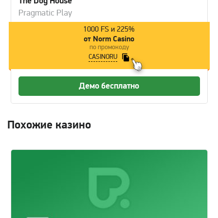
The Dog House
Pragmatic Play
1000 FS и 225%
от Norm Casino
по промокоду
CASINORU
Демо бесплатно
Похожие казино