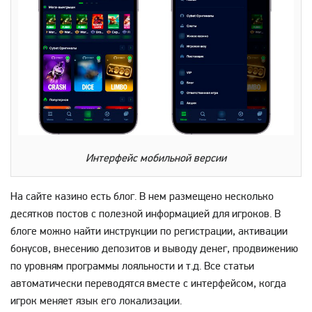
Интерфейс мобильной версии
На сайте казино есть блог. В нем размещено несколько
десятков постов с полезной информацией для игроков. В
блоге можно найти инструкции по регистрации, активации
бонусов, внесению депозитов и выводу денег, продвижению
по уровням программы лояльности и т.д. Все статьи
автоматически переводятся вместе с интерфейсом, когда
игрок меняет язык его локализации.