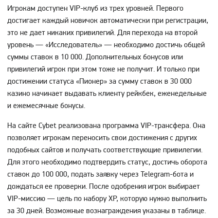
Игрокам доступен VIP-клуб из трех уровней. Первого
достигает каждый новичок автоматически при регистрации,
это не дает никаких привилегий. Для перехода на второй
уровень — «Исследователь» — необходимо достичь общей
суммы ставок в 10 000. Дополнительных бонусов или
привилегий игрок при этом тоже не получит. И только при
достижении статуса «Пионер» за сумму ставок в 30 000
казино начинает выдавать клиенту рейкбек, еженедельные
и ежемесячные бонусы.
На сайте Cybet реализована программа VIP-трансфера. Она
позволяет игрокам переносить свои достижения с других
подобных сайтов и получать соответствующие привилегии.
Для этого необходимо подтвердить статус, достичь оборота
ставок до 100 000, подать заявку через Telegram-бота и
дождаться ее проверки. После одобрения игрок выбирает
VIP-миссию — цель по набору XP, которую нужно выполнить
за 30 дней. Возможные вознаграждения указаны в таблице.