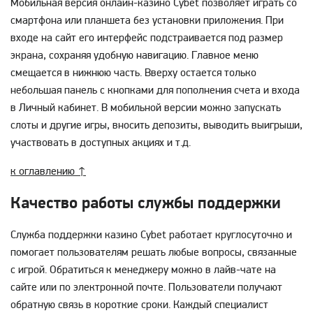
Мобильная версия онлайн-казино Cybet позволяет играть со
смартфона или планшета без установки приложения. При
входе на сайт его интерфейс подстраивается под размер
экрана, сохраняя удобную навигацию. Главное меню
смещается в нижнюю часть. Вверху остается только
небольшая панель с кнопками для пополнения счета и входа
в Личный кабинет. В мобильной версии можно запускать
слоты и другие игры, вносить депозиты, выводить выигрыши,
участвовать в доступных акциях и т.д.
к оглавлению ↑
Качество работы службы поддержки
Служба поддержки казино Cybet работает круглосуточно и
помогает пользователям решать любые вопросы, связанные
с игрой. Обратиться к менеджеру можно в лайв-чате на
сайте или по электронной почте. Пользователи получают
обратную связь в короткие сроки. Каждый специалист