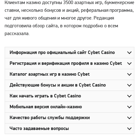
Клиентам казино доступны 3500 азартных игр, букмекерские
ставки, несколько бонусов и акций, реферальная программа,
чат для живого общения и многое другое. Редакция
ЗАПРЕЩЕННЫЕ СТРАНЫ
подготовила обзор сайта, в котором подробно о всем
рассказала.
Австрия, Великобритания, Германия, Испания, Нидерланды,
США, Франция, Коморы
Информация про официальный сайт Cybet Casino
Регистрация и верификация профиля в казино Cybet
СЛУЖБА ПОДДЕРЖКИ
Каталог азартных игр в казино Cybet
Live Chat
Да
Действующие бонусы и акции в Cybet Casino
Как начать играть в Cybet Casino
E-mail
Да
Мобильная версия онлайн-казино
Языки службы
Английский
поддержки
Качество работы службы поддержки
Часто задаваемые вопросы