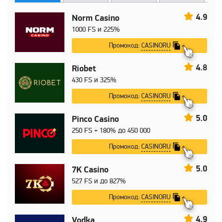
4.9
Norm Casino
1000 FS и 225%
CASINORU
Промокод:
4.8
Riobet
430 FS и 325%
CASINORU
Промокод:
5.0
Pinco Casino
250 FS + 180% до 450 000
CASINORU
Промокод:
5.0
7K Casino
527 FS и до 827%
CASINORU
Промокод:
4.9
Vodka