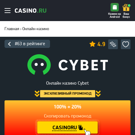
Казино на
Ваш
Android
бонус
Главная
›
Онлайн-казино
4.9
#63 в рейтинге
Онлайн казино Cybet
ЭКСКЛЮЗИВНЫЙ ПРОМОКОД
100% + 20%
Скопировать промокод
CASINORU