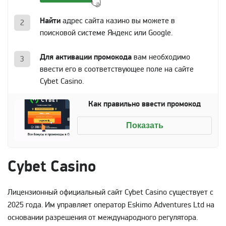
SmartSoft Games
,
Truelab
,
Mancala
Найти
адрес сайта казино вы можете в
Gaming
,
Amigo Gaming
,
Onlyplay
,
Gaming Corps
,
SlotMill
,
AvatarUX
,
поисковой системе Яндекс или Google.
Peter & Sons
,
1spin4win
,
GameBeat
,
TaDa Gaming
Для активации промокода
вам необходимо
ввести его в соответствующее поле на сайте
Количество игр
4879
Cybet Casino.
Языки
Хинди,
Индонезийский,
Корейский,
Как правильно ввести промокод
Вьетнамский,
Французский,
Турецкий,
Японский,
Польский,
Показать
Португальский,
Испанский,
Немецкий,
Английский,
Русский
Приложение
Android
,
iOS
Cybet Casino
Криптовалютное
Да
Лицензионный официальный сайт Cybet Casino существует с
Мобильная версия
Да
2025 года. Им управляет оператор Eskimo Adventures Ltd на
основании разрешения от международного регулятора.
Партнерская программа
Да