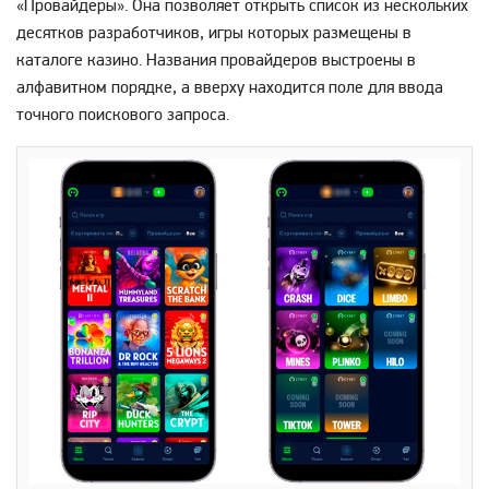
«Провайдеры». Она позволяет открыть список из нескольких
десятков разработчиков, игры которых размещены в
каталоге казино. Названия провайдеров выстроены в
алфавитном порядке, а вверху находится поле для ввода
точного поискового запроса.