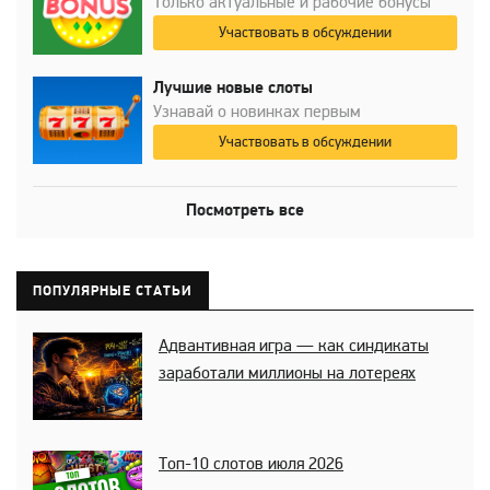
Только актуальные и рабочие бонусы
Участвовать в обсуждении
Лучшие новые слоты
Узнавай о новинках первым
Участвовать в обсуждении
Посмотреть все
ПОПУЛЯРНЫЕ СТАТЬИ
Адвантивная игра — как синдикаты
заработали миллионы на лотереях
Топ-10 слотов июля 2026