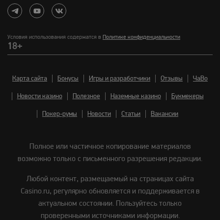
Условия использования содержатся в
Политике конфиденциальности
18+
Карта сайта
Бонусы
Игры и разработчики
Отзывы
ЧаВо
Новости казино
Полезное
Наземные казино
Букмекеры
Покер-румы
Новости
Статьи
Вакансии
Полное или частичное копирование материалов
возможно только с письменного разрешения редакции.
Любой контент, размещаемый на страницах сайта
Сasino.ru, регулярно обновляется и поддерживается в
актуальном состоянии. Пользуйтесь только
проверенными источниками информации.