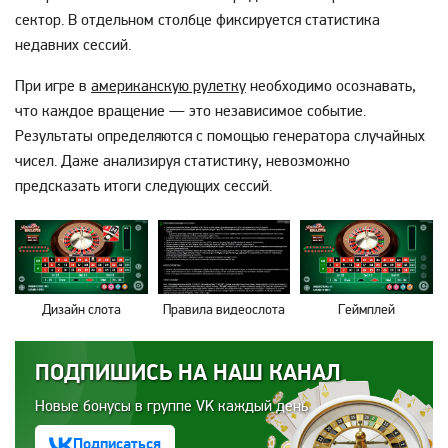
сектор. В отдельном столбце фиксируется статистика
недавних сессий.
При игре в
американскую рулетку
необходимо осознавать,
что каждое вращение — это независимое событие.
Результаты определяются с помощью генератора случайных
чисел. Даже анализируя статистику, невозможно
предсказать итоги следующих сессий.
Правила видеослота
Геймплей
Дизайн слота
ПОДПИШИСЬ НА НАШ КАНАЛ
Новые бонусы в группе VK каждый день
Подписаться