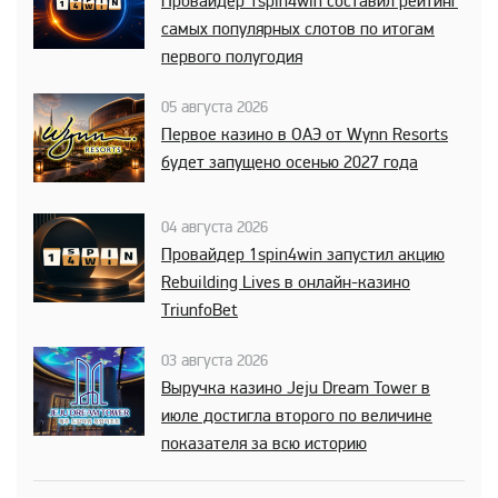
Провайдер 1spin4win составил рейтинг
самых популярных слотов по итогам
первого полугодия
05 августа 2026
Первое казино в ОАЭ от Wynn Resorts
будет запущено осенью 2027 года
04 августа 2026
Провайдер 1spin4win запустил акцию
Rebuilding Lives в онлайн-казино
TriunfoBet
03 августа 2026
Выручка казино Jeju Dream Tower в
июле достигла второго по величине
показателя за всю историю