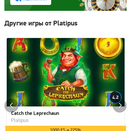
Другие игры от Platipus
4.2
Catch the Leprechaun
Platipus
1000 FS и 225%