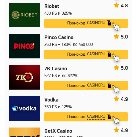
4.8
Riobet
430 FS и 325%
CASINORU
Промокод:
5.0
Pinco Casino
250 FS + 180% до 450 000
CASINORU
Промокод:
5.0
7K Casino
527 FS и до 827%
CASINORU
Промокод:
4.9
Vodka
350 FS и 125%
CASINORU
Промокод:
4.9
GetX Casino