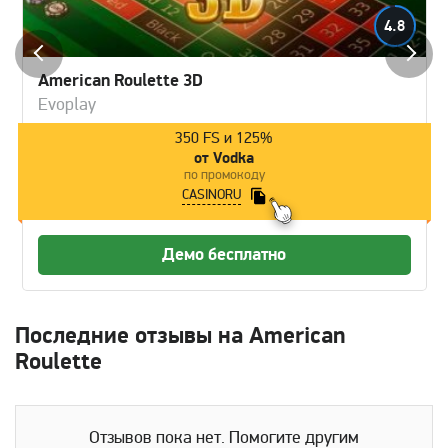
4.8
American Roulette 3D
Evoplay
350 FS и 125%
от Vodka
по промокоду
CASINORU
Демо бесплатно
Последние отзывы на American
Roulette
Отзывов пока нет. Помогите другим