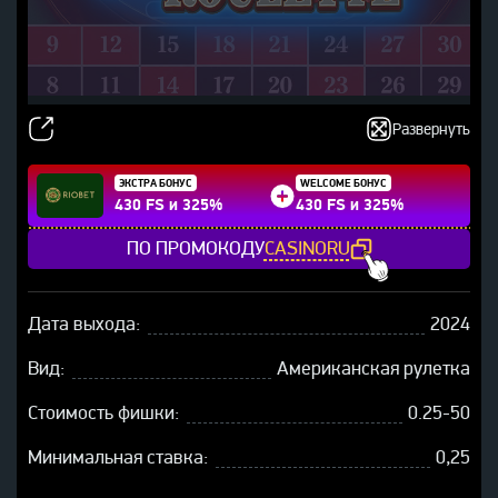
Развернуть
ЭКСТРА БОНУС
WELCOME БОНУС
430 FS и 325%
430 FS и 325%
ПО ПРОМОКОДУ
CASINORU
Дата выхода:
2024
Вид:
Американская
рулетка
Стоимость фишки:
0.25-50
Минимальная ставка:
0,25