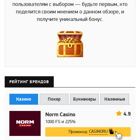
пользователям с выбором — будьте первым, кто
поделится своим мнением о данном обзоре, и
получите уникальный бонус.
РЕЙТИНГ БРЕНДОВ
Казино
Покер
Букмекеры
Наземные
4.9
Norm Casino
1000 FS и 225%
CASINORU
Промокод: