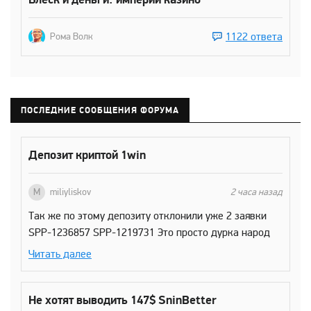
1122 ответа
Рома Волк
ПОСЛЕДНИЕ СООБЩЕНИЯ ФОРУМА
Депозит криптой 1win
M
miliyliskov
2 часа назад
Так же по этому депозиту отклонили уже 2 заявки
SPP-1236857 SPP-1219731 Это просто дурка народ
Читать далее
Не хотят выводить 147$ SninBetter