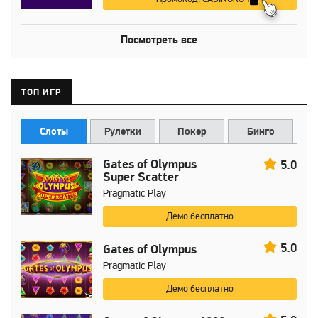
Посмотреть все
ТОП ИГР
Слоты
Рулетки
Покер
Бинго
Gates of Olympus
5.0
Super Scatter
Pragmatic Play
Демо бесплатно
5.0
Gates of Olympus
Pragmatic Play
Демо бесплатно