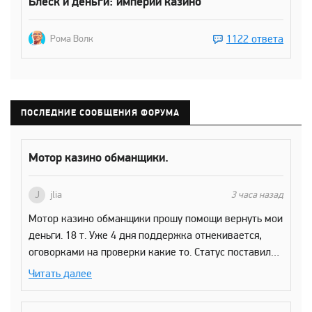
Блеск и деньги: империи казино
1122 ответа
Рома Волк
ПОСЛЕДНИЕ СООБЩЕНИЯ ФОРУМА
Мотор казино обманщики.
J
jlia
3 часа назад
Мотор казино обманщики прошу помощи вернуть мои
деньги. 18 т. Уже 4 дня поддержка отнекивается,
оговорками на проверки какие то. Статус поставили
успешно, но ничего не скинули.Вип поддержка
Читать далее
Морочит мне голову, на обращения толком не
отвечают одни шаблоны, деньги не возврощают.