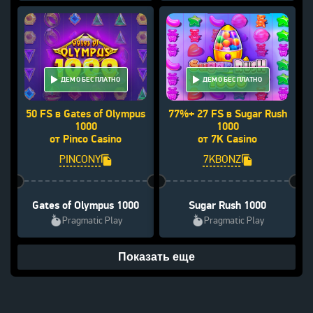
ДЕМО БЕСПЛАТНО
ДЕМО БЕСПЛАТНО
50 FS в Gates of Olympus
77%+ 27 FS в Sugar Rush
1000
1000
от Pinco Casino
от 7K Casino
PINCONY
7KBONZ
Gates of Olympus 1000
Sugar Rush 1000
Pragmatic Play
Pragmatic Play
Показать еще