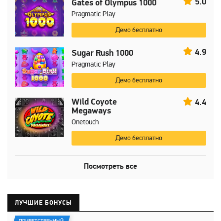
5.0
Gates of Olympus 1000
Pragmatic Play
Демо бесплатно
4.9
Sugar Rush 1000
Pragmatic Play
Демо бесплатно
Wild Coyote
4.4
Megaways
Onetouch
Демо бесплатно
Посмотреть все
ЛУЧШИЕ БОНУСЫ