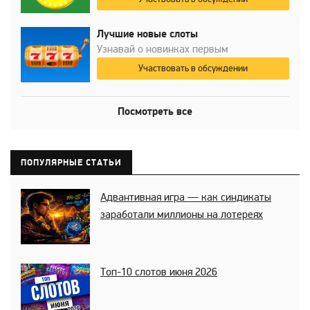
Лучшие новые слоты
Узнавай о новинках первым
Участвовать в обсуждении
Посмотреть все
ПОПУЛЯРНЫЕ СТАТЬИ
Адвантивная игра — как синдикаты
заработали миллионы на лотереях
Топ-10 слотов июня 2026