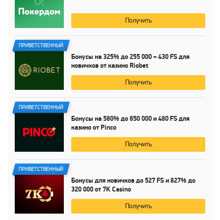
Получить
ПРИВЕТСТВЕННЫЙ
Бонусы на
325%
до
255 000
+
430 FS
для
новичков от казино Riobet
Получить
ПРИВЕТСТВЕННЫЙ
Бонусы на
580%
до
650 000
и
480 FS
для
казино от Pinco
Получить
ПРИВЕТСТВЕННЫЙ
Бонусы для новичков до
527 FS
и
827%
до
320 000
от
7K Casino
Получить