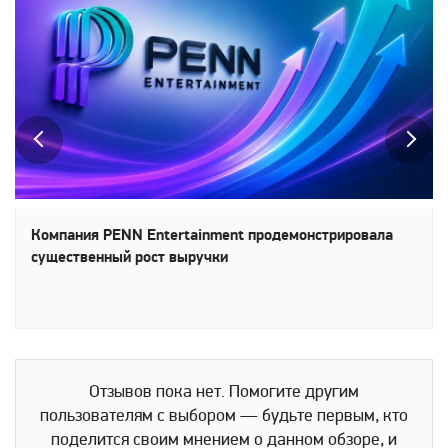
Компания PENN Entertainment продемонстрировала
существенный рост выручки
Отзывов пока нет. Помогите другим
пользователям с выбором — будьте первым, кто
поделится своим мнением о данном обзоре, и