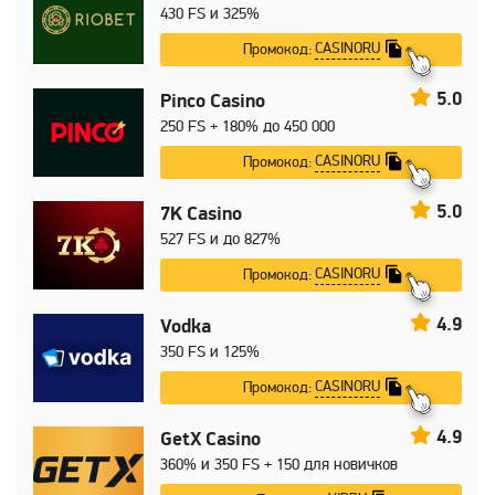
430 FS и 325%
CASINORU
Промокод:
5.0
Pinco Casino
250 FS + 180% до 450 000
CASINORU
Промокод:
5.0
7K Casino
527 FS и до 827%
CASINORU
Промокод:
4.9
Vodka
350 FS и 125%
CASINORU
Промокод:
4.9
GetX Casino
360% и 350 FS + 150 для новичков