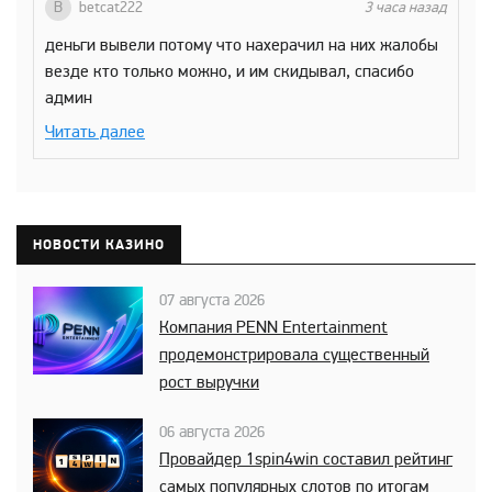
B
betcat222
3 часа назад
деньги вывели потому что нахерачил на них жалобы
везде кто только можно, и им скидывал, спасибо
админ
Читать далее
НОВОСТИ КАЗИНО
07 августа 2026
Компания PENN Entertainment
продемонстрировала существенный
рост выручки
06 августа 2026
Провайдер 1spin4win составил рейтинг
самых популярных слотов по итогам