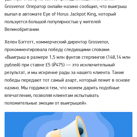
Grosvenor. Оператор онлайн-казино сообщил, что выигрыш
выпал в автомате Eye of Horus Jackpot King, который
пользуется большой популярностью у жителей
Великобритании.
Хелен Бэгготт, коммерческий директор Grosvenor,
прокомментировала победу следующими словами:
«Выигрыш в размере 1,5 млн фунтов стерлингов (148,14 млн
рублей) при ставке £5 (₽475) — это исключительный
результат, и мы искренне рады за нашего клиента. Такие
победы передают тот самый азарт, который лежит в основе
казино. Мы гордимся тем, что можем дарить подобные
впечатления, позволяя клиентам испытывать
положительные эмоции от выигрышей».