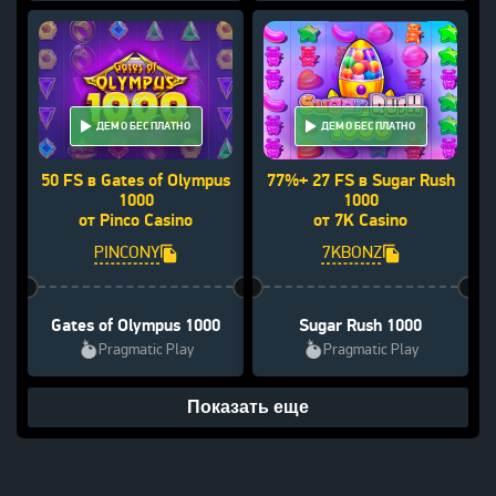
ДЕМО БЕСПЛАТНО
ДЕМО БЕСПЛАТНО
50 FS в Gates of Olympus
77%+ 27 FS в Sugar Rush
1000
1000
от Pinco Casino
от 7K Casino
PINCONY
7KBONZ
Gates of Olympus 1000
Sugar Rush 1000
Pragmatic Play
Pragmatic Play
Показать еще