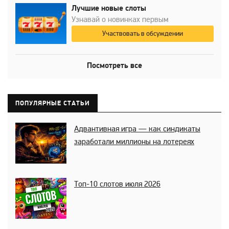
Лучшие новые слоты
Узнавай о новинках первым
Участвовать в обсуждении
Посмотреть все
ПОПУЛЯРНЫЕ СТАТЬИ
Адвантивная игра — как синдикаты
заработали миллионы на лотереях
Топ-10 слотов июля 2026