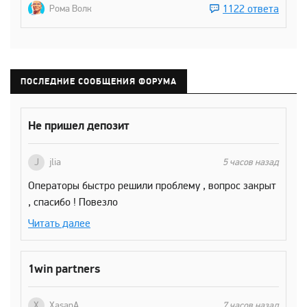
1122 ответа
Рома Волк
ПОСЛЕДНИЕ СООБЩЕНИЯ ФОРУМА
Не пришел депозит
J
jlia
5 часов назад
Операторы быстро решили проблему , вопрос закрыт
, спасибо ! Повезло
Читать далее
1win partners
X
XasanA
7 часов назад