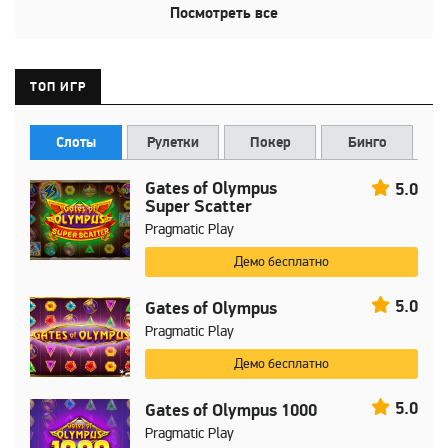
Посмотреть все
ТОП ИГР
Слоты
Рулетки
Покер
Бинго
Gates of Olympus
5.0
Super Scatter
Pragmatic Play
Демо бесплатно
5.0
Gates of Olympus
Pragmatic Play
Демо бесплатно
5.0
Gates of Olympus 1000
Pragmatic Play