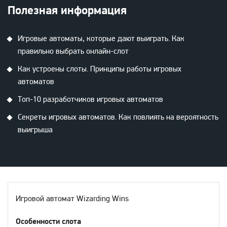
Полезная информация
Игровые автоматы, которые дают выиграть. Как
правильно выбрать онлайн-слот
Как устроены слоты. Принципы работы игровых
автоматов
Топ-10 разработчиков игровых автоматов
Секреты игровых автоматов. Как повлиять на вероятность
выигрыша
Игровой автомат Wizarding Wins
Особенности слота