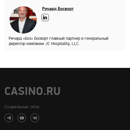
Ричард Босворт
Ричард «Боз» Босворт главный партнер и генеральный
директор компании JC Hospitality, LLC.
CASINO.RU
Социальные сети: