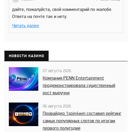
дайте, пожалуйста, свой комментарий по жалобе.
Ответа на почте так и нету.
Читать далее
НОВОСТИ КАЗИНО
07 августа 2026
Компания PENN Entertainment
продемонстрировала существенный
рост выручки
06 августа 2026
Провайдер 1spin4win составил рейтинг
самых популярных слотов по итогам
первого полугодия