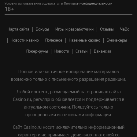
Условия использования содержатся в
Политике конфиденциальности
18+
Карта сайта
Бонусы
Игры и разработчики
Отзывы
ЧаВо
Новости казино
Полезное
Наземные казино
Букмекеры
Покер-румы
Новости
Статьи
Вакансии
Полное или частичное копирование материалов
возможно только с письменного разрешения редакции.
Любой контент, размещаемый на страницах сайта
Сasino.ru, регулярно обновляется и поддерживается в
актуальном состоянии. Пользуйтесь только
проверенными источниками информации.
Сайт Сasino.ru носит исключительно информационный
характер и не принимает денежных платежей со