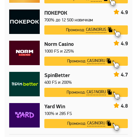
4.9
ПОКЕРОК
700% до 12 500 новичкам
CASINORUS
Промокод:
4.9
Norm Casino
1000 FS и 225%
CASINORU
Промокод:
4.7
SpinBetter
400 FS и 200%
CAS1NORU
Промокод:
4.8
Yard Win
100% и 285 FS
CASINORU
Промокод: