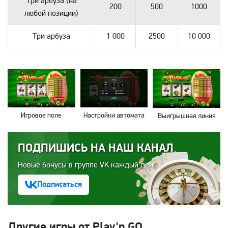
Три арбуза (на
200
500
1000
любой позиции)
Три арбуза
1 000
2500
10 000
Игровое поле
Настройки автомата
Выигрышная линия
ПОДПИШИСЬ НА НАШ КАНАЛ
Новые бонусы в группе VK каждый день
Подписаться
Другие игры от Play'n GO