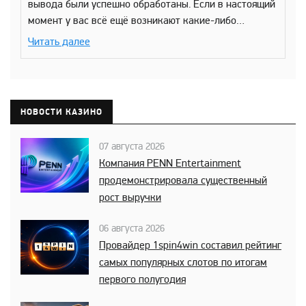
вывода были успешно обработаны. Если в настоящий
только все необходимые данные будут
момент у вас всё ещё возникают какие-либо
предоставлены, проверка будет немедленно
сложности с выводом средств, пожалуйста,
Читать далее
продолжена, и вы получите финальное решение по
напишите нам — мы обязательно поможем
вашему обращению. С уважением, SpinBetter Team
разобраться. С уважением, Команда поддержки Up-X
НОВОСТИ КАЗИНО
07 августа 2026
Компания PENN Entertainment
продемонстрировала существенный
рост выручки
06 августа 2026
Провайдер 1spin4win составил рейтинг
самых популярных слотов по итогам
первого полугодия