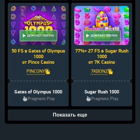
ДЕМО БЕСПЛАТНО
ДЕМО БЕСПЛАТНО
50 FS в Gates of Olympus
77%+ 27 FS в Sugar Rush
1000
1000
от Pinco Casino
от 7K Casino
PINCONY
7KBONZ
Gates of Olympus 1000
Sugar Rush 1000
Pragmatic Play
Pragmatic Play
Показать еще