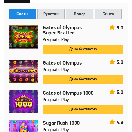
Слоты
Рулетки
Покер
Бинго
Gates of Olympus
5.0
Super Scatter
Pragmatic Play
Демо бесплатно
5.0
Gates of Olympus
Pragmatic Play
Демо бесплатно
5.0
Gates of Olympus 1000
Pragmatic Play
Демо бесплатно
4.9
Sugar Rush 1000
Pragmatic Play