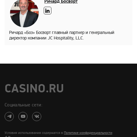
Ричард Босворт
Ричард «Боз» Босворт главный партнер и генеральный
директор компании JC Hospitality, LLC.
CASINO.RU
Социальные сети:
Условия использования содержатся в
Политике конфиденциальности