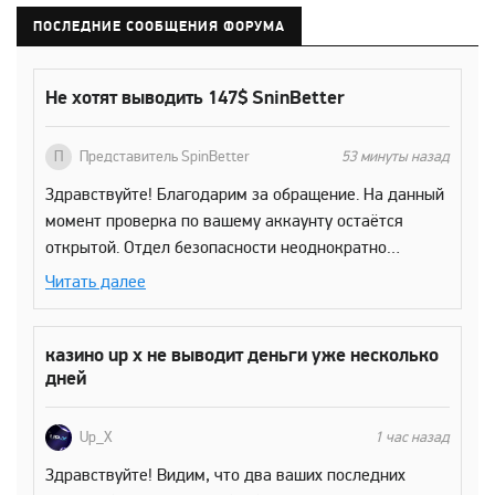
ПОСЛЕДНИЕ СООБЩЕНИЯ ФОРУМА
Не хотят выводить 147$ SninBetter
П
Представитель SpinBetter
53 минуты назад
Здравствуйте! Благодарим за обращение. На данный
момент проверка по вашему аккаунту остаётся
открытой. Отдел безопасности неоднократно
запрашивал у вас дополнительную информацию,
Читать далее
необходимую для завершения процедуры проверки
(KYC/AML), однако на текущий момент запрошенные
данные со стороны игрока предоставлены не были.
казино up x не выводит деньги уже несколько
дней
Без получения полного комплекта запрошенных
документов завершение проверки и дальнейшая
обработка финансовых операций, включая вывод
Up_X
1 час назад
средств, невозможно в соответствии с
Здравствуйте! Видим, что два ваших последних
установленными правилами безопасности. Как