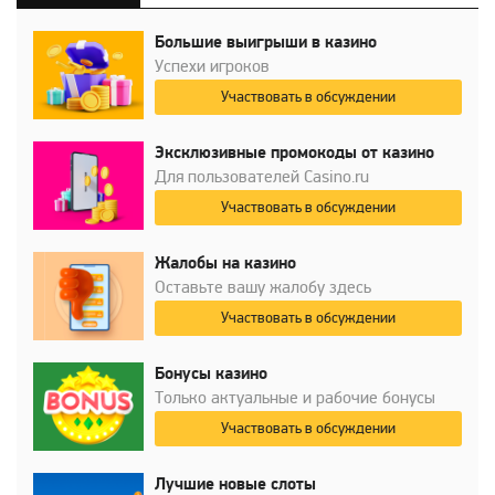
Большие выигрыши в казино
Успехи игроков
Участвовать в обсуждении
Эксклюзивные промокоды от казино
Для пользователей Casino.ru
Участвовать в обсуждении
Жалобы на казино
Оставьте вашу жалобу здесь
Участвовать в обсуждении
Бонусы казино
Только актуальные и рабочие бонусы
Участвовать в обсуждении
Лучшие новые слоты