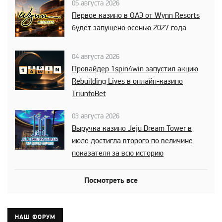
05 августа 2026
Первое казино в ОАЭ от Wynn Resorts
будет запущено осенью 2027 года
04 августа 2026
Провайдер 1spin4win запустил акцию
Rebuilding Lives в онлайн-казино
TriunfoBet
03 августа 2026
Выручка казино Jeju Dream Tower в
июле достигла второго по величине
показателя за всю историю
Посмотреть все
НАШ ФОРУМ