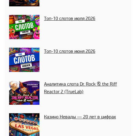
Топ-10 слотов июля 2026
Топ-10 слотов июня 2026
Аналитика слота Dr. Rock & the Riff
Reactor 2 (TrueLab)
Казино Невады — 20 лет в цифрах