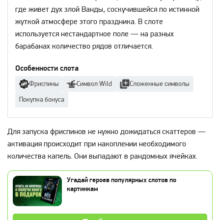
где живет дух злой Ванды, соскучившейся по истинной
жуткой атмосфере этого праздника. В слоте
используется нестандартное поле — на разных
барабанах количество рядов отличается.
Особенности слота
Фриспины
Символ Wild
Сложенные символы
Покупка бонуса
Для запуска фриспинов не нужно дожидаться скаттеров —
активация происходит при накоплении необходимого
количества капель. Они выпадают в рандомных ячейках.
Угадай героев популярных слотов по
картинкам