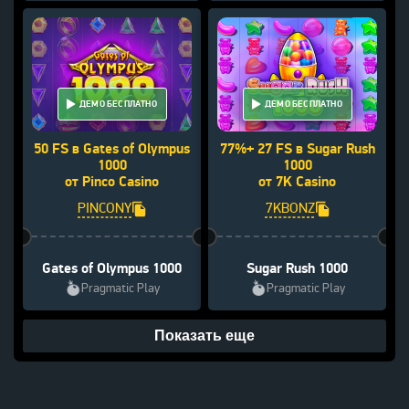
ДЕМО БЕСПЛАТНО
ДЕМО БЕСПЛАТНО
50 FS в Gates of Olympus
77%+ 27 FS в Sugar Rush
1000
1000
от Pinco Casino
от 7K Casino
PINCONY
7KBONZ
Gates of Olympus 1000
Sugar Rush 1000
Pragmatic Play
Pragmatic Play
Показать еще