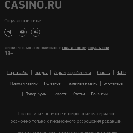
CASINO.RU
Социальные сети:
Условия использования содержатся в
Политике конфиденциальности
18+
Карта сайта
Бонусы
Игры и разработчики
Отзывы
ЧаВо
Новости казино
Полезное
Наземные казино
Букмекеры
Покер-румы
Новости
Статьи
Вакансии
Полное или частичное копирование материалов
возможно только с письменного разрешения редакции.