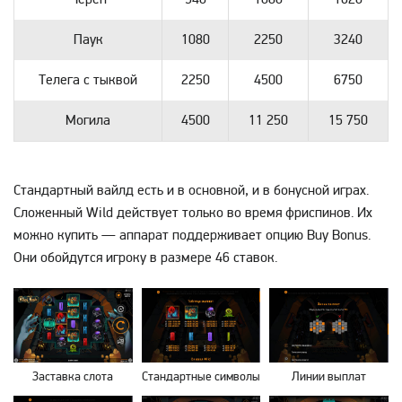
Паук
1080
2250
3240
Телега с тыквой
2250
4500
6750
Могила
4500
11 250
15 750
Стандартный вайлд есть и в основной, и в бонусной играх.
Сложенный Wild действует только во время фриспинов. Их
можно купить — аппарат поддерживает опцию Buy Bonus.
Они обойдутся игроку в размере 46 ставок.
Заставка слота
Стандартные символы
Линии выплат