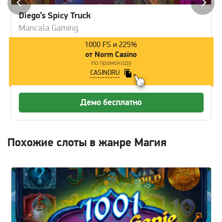
Diego’s Spicy Truck
Mancala Gaming
1000 FS и 225%
от Norm Casino
по промокоду
CASINORU
Демо бесплатно
Похожие слоты в жанре Магия