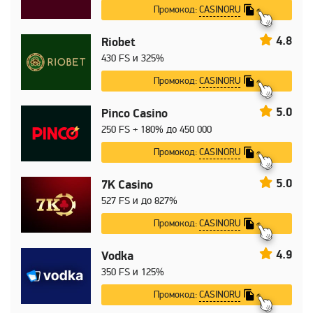
CASINORU
Промокод:
4.8
Riobet
430 FS и 325%
CASINORU
Промокод:
5.0
Pinco Casino
250 FS + 180% до 450 000
CASINORU
Промокод:
5.0
7K Casino
527 FS и до 827%
CASINORU
Промокод:
4.9
Vodka
350 FS и 125%
CASINORU
Промокод: