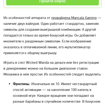
Пройти опрос
Из особенностей аппарата от
провайдера Mancala Gaming
—
наличие двух вайлдов. Один работает стандартно, заменяя
символы для создания выигрышной комбинации. А другой
попадается только во время бонусной игры. Он добавляет
множители к рандомным символам. Если изображение
оказалось в оплачиваемой линии, его мультипликатор
применяется к общему выигрышу.
Играть в слот Wicked Wanda на деньги или без регистрации
в деморежиме можно на большом диапазоне ставок.
Механика в нем простая. Из особенностей следует выделить:
Фриспины.
Изначально их 10. Имеют нестандартный
способ активации — за накопление 100 капель в
основной игре. Каждое вращение они попадают на
разные барабаны в случайном количестве. В бонусном