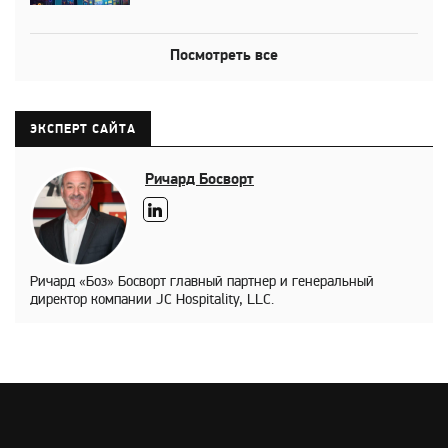
Посмотреть все
ЭКСПЕРТ САЙТА
Ричард Босворт
Ричард «Боз» Босворт главный партнер и генеральный
директор компании JC Hospitality, LLC.