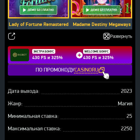
ДЕМО БЕСПЛАТНО
ДЕМО БЕСПЛАТНО
Lady of Fortune Remastered
Madame Destiny Megaways
Развернуть
ЭКСТРА БОНУС
WELCOME БОНУС
430 FS и 325%
430 FS и 325%
ПО ПРОМОКОДУ
CASINORU
Дата выхода:
2023
Жанр:
Магия
Минимальная ставка:
25
Максимальная ставка:
2250