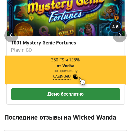
4.6
1001 Mystery Genie Fortunes
Play'n GO
350 FS и 125%
от Vodka
по промокоду
CASINORU
Демо бесплатно
Последние отзывы на Wicked Wanda