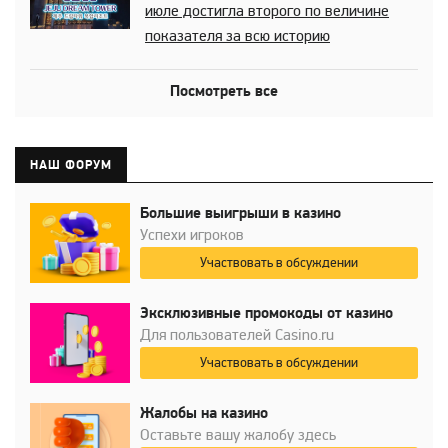
июле достигла второго по величине
показателя за всю историю
Посмотреть все
НАШ ФОРУМ
Большие выигрыши в казино
Успехи игроков
Участвовать в обсуждении
Эксклюзивные промокоды от казино
Для пользователей Casino.ru
Участвовать в обсуждении
Жалобы на казино
Оставьте вашу жалобу здесь