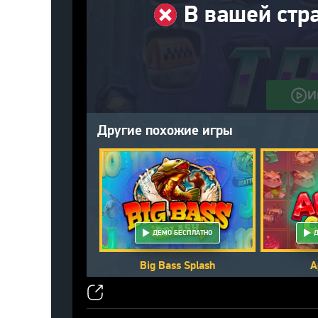
В вашей стр
И
Другие похожие игры
ДЕМО БЕСПЛАТНО
Д
Big Bass Splash
A