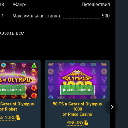
18
Жанр:
Путешествия
,1
Максимальная ставка:
500
казать все
ЕМО БЕСПЛАТНО
ДЕМО БЕСПЛАТНО
 Gates of Olympus
50 FS в Gates of Olympus
77%+ 
от Riobet
1000
от Pinco Casino
ASINORU
PINCONY