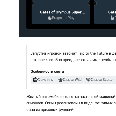
— Gods of War
Gates of Olympus Super
Gate
Scatter
tic Play
Pragmatic Play
Запустив игровой автомат Trip to the Future в 
которое способно преодолевать самые необыч
Особенности слота
Фриспины
Символ Wild
Символ Scatter
Желтый автомобиль является настоящей машиной в
символов. Спины реализованы в виде каскадных 
одна из призовых функций: