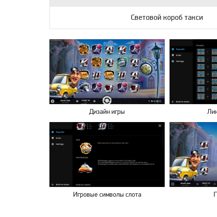
Световой короб такси
Дизайн игры
Ли
Игровые символы слота