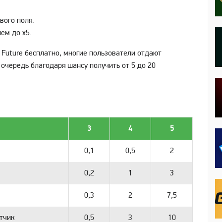
вого поля.
ем до х5.
e Future бесплатно, многие пользователи отдают
очередь благодаря шансу получить от 5 до 20
3
4
5
0,1
0,5
2
0,2
1
3
0,3
2
7,5
тчик
0,5
3
10