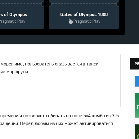
s of Olympus
Gates of Olympus 1000
Pragmatic Play
Pragmatic Play
деморежиме, пользователь оказывается в такси,
Р
ные маршруты.
ремени и позволяет собирать на поле 5х4 комбо из 3-5
вращений. Перед любым из них может активироваться