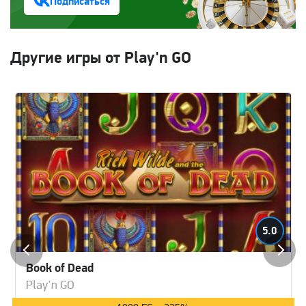
Подписаться
Другие игры от Play'n GO
5.0
Book of Dead
Play'n GO