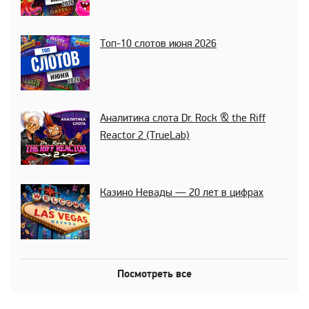
Топ-10 слотов июня 2026
Аналитика слота Dr. Rock & the Riff
Reactor 2 (TrueLab)
Казино Невады — 20 лет в цифрах
Посмотреть все