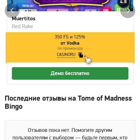
4.8
Muertitos
Red Rake
350 FS и 125%
от Vodka
по промокоду
CASINORU
Демо бесплатно
Последние отзывы на Tome of Madness
Bingo
Отзывов пока нет. Помогите другим
пользователям с выбором — будьте первым, кто