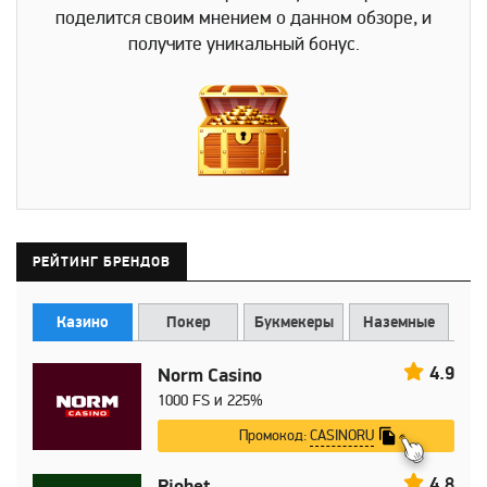
поделится своим мнением о данном обзоре, и
получите уникальный бонус.
РЕЙТИНГ БРЕНДОВ
Казино
Покер
Букмекеры
Наземные
4.9
Norm Casino
1000 FS и 225%
CASINORU
Промокод:
4.8
Riobet