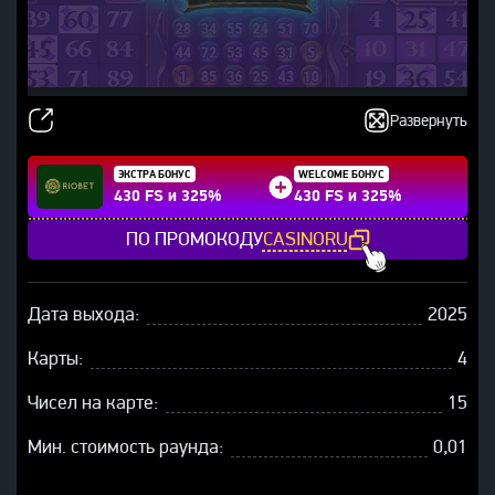
Развернуть
ЭКСТРА БОНУС
WELCOME БОНУС
430 FS и 325%
430 FS и 325%
ПО ПРОМОКОДУ
CASINORU
Дата выхода:
2025
Карты:
4
Чисел на карте:
15
Мин. стоимость раунда:
0,01