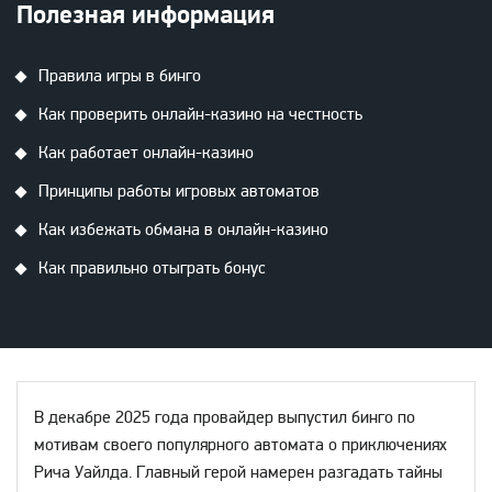
Полезная информация
Правила игры в бинго
Как проверить онлайн-казино на честность
Как работает онлайн-казино
Принципы работы игровых автоматов
Как избежать обмана в онлайн-казино
Как правильно отыграть бонус
В декабре 2025 года провайдер выпустил бинго по
мотивам своего популярного автомата о приключениях
Рича Уайлда. Главный герой намерен разгадать тайны