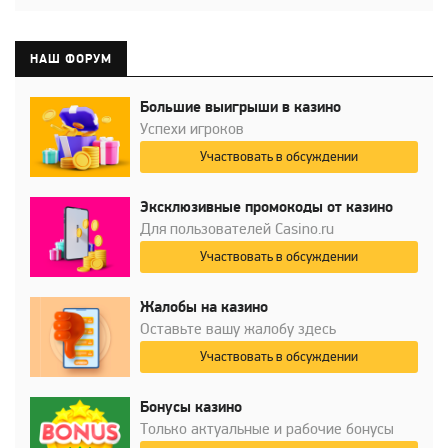
НАШ ФОРУМ
Большие выигрыши в казино
Успехи игроков
Участвовать в обсуждении
Эксклюзивные промокоды от казино
Для пользователей Casino.ru
Участвовать в обсуждении
Жалобы на казино
Оставьте вашу жалобу здесь
Участвовать в обсуждении
Бонусы казино
Только актуальные и рабочие бонусы