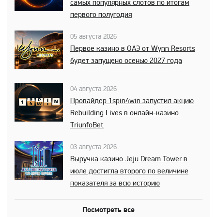
самых популярных слотов по итогам
первого полугодия
05 августа 2026
Первое казино в ОАЭ от Wynn Resorts
будет запущено осенью 2027 года
04 августа 2026
Провайдер 1spin4win запустил акцию
Rebuilding Lives в онлайн-казино
TriunfoBet
03 августа 2026
Выручка казино Jeju Dream Tower в
июле достигла второго по величине
показателя за всю историю
Посмотреть все