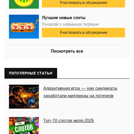
Участвовать в обсуждении
Лучшие новые слоты
Узнавай о новинках первым
Участвовать в обсуждении
Посмотреть все
ПОПУЛЯРНЫЕ СТАТЬИ
Адвантивная игра — как синдикаты
заработали миллионы на лотереях
Топ-10 слотов июля 2026