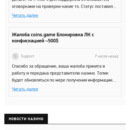
оговорками на проверки какие то. Статус поставили
успешно, но ничего не скинули.Вип поддержка
Читать далее
Морочит мне голову, на обращения толком не
отвечают одни шаблоны, деньги не возврощают.
Прошу обратить внимание на это казино.
Жалоба coins.game Блокировка ЛК с
конфискацией ~500$
S
Support
7 часов назад
Спасибо за обращение, ваша жалоба принята в
работу и передана представителю казино. Топик
будет обновляться по мере получения информации.
Предположительное время ответа казино - до 7
Читать далее
дней.
НОВОСТИ КАЗИНО