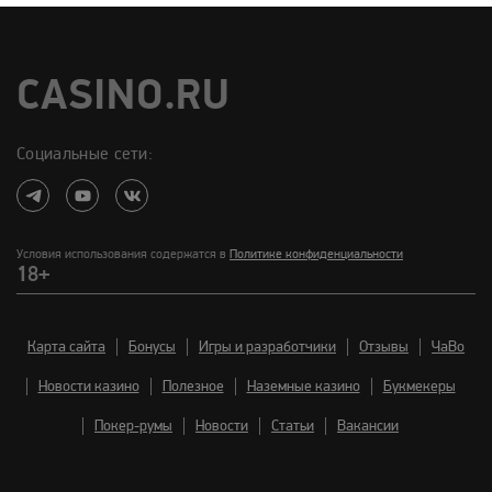
CASINO.RU
Социальные сети:
Условия использования содержатся в
Политике конфиденциальности
18+
Карта сайта
Бонусы
Игры и разработчики
Отзывы
ЧаВо
Новости казино
Полезное
Наземные казино
Букмекеры
Покер-румы
Новости
Статьи
Вакансии