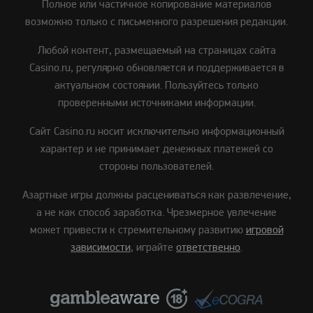
Полное или частичное копирование материалов
возможно только с письменного разрешения редакции.
Любой контент, размещаемый на страницах сайта
Сasino.ru, регулярно обновляется и поддерживается в
актуальном состоянии. Пользуйтесь только
проверенными источниками информации.
Сайт Сasino.ru носит исключительно информационный
характер и не принимает денежных платежей со
стороны пользователей.
Азартные игры должны расцениваться как развлечение,
а не как способ заработка. Чрезмерное увлечение
может привести к стремительному развитию
игровой
зависимости
, играйте
ответственно
.