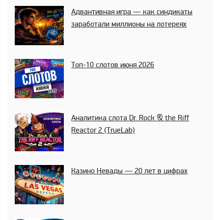
Адвантивная игра — как синдикаты
заработали миллионы на лотереях
Топ-10 слотов июня 2026
Аналитика слота Dr. Rock & the Riff
Reactor 2 (TrueLab)
Казино Невады — 20 лет в цифрах