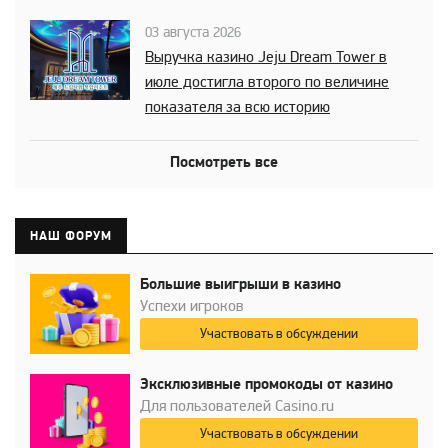
03 августа 2026
Выручка казино Jeju Dream Tower в
июле достигла второго по величине
показателя за всю историю
Посмотреть все
НАШ ФОРУМ
Большие выигрыши в казино
Успехи игроков
Участвовать в обсуждении
Эксклюзивные промокоды от казино
Для пользователей Casino.ru
Участвовать в обсуждении