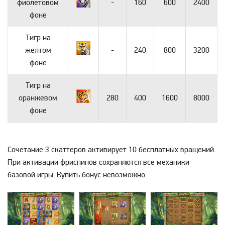
фиолетовом
-
160
600
2400
фоне
Тигр на
желтом
-
240
800
3200
фоне
Тигр на
оранжевом
280
400
1600
8000
фоне
Сочетание 3 скаттеров активирует 10 бесплатных вращений.
При активации фриспинов сохраняются все механики
базовой игры. Купить бонус невозможно.