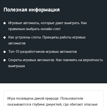
Полезная информация
Игровые автоматы, которые дают выиграть. Как
правильно выбрать онлайн-слот
Как устроены слоты. Принципы работы игровых
автоматов
Топ-10 разработчиков игровых автоматов
Секреты игровых автоматов. Как повлиять на вероятность
выигрыша
Игра посвящена дикой природе. Пользователи
оказываются в глубине джунглей, где обитают опасные