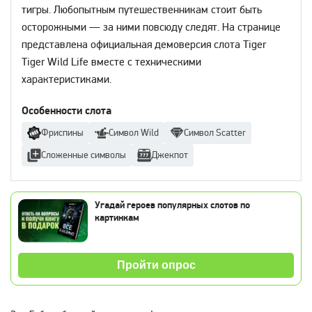
тигры. Любопытным путешественникам стоит быть
осторожными — за ними повсюду следят. На странице
представлена официальная демоверсия слота Tiger
Tiger Wild Life вместе с техническими
характеристиками.
Особенности слота
Фриспины
Символ Wild
Символ Scatter
Сложенные символы
Джекпот
Угадай героев популярных слотов по
картинкам
Пройти опрос