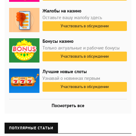
Жалобы на казино
Оставьте вашу жалобу здесь
Участвовать в обсуждении
Бонусы казино
Только актуальные и рабочие бонусы
Участвовать в обсуждении
Лучшие новые слоты
Узнавай о новинках первым
Участвовать в обсуждении
Посмотреть все
ПОПУЛЯРНЫЕ СТАТЬИ