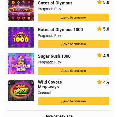
5.0
Gates of Olympus
Pragmatic Play
Демо бесплатно
5.0
Gates of Olympus 1000
Pragmatic Play
Демо бесплатно
4.9
Sugar Rush 1000
Pragmatic Play
Демо бесплатно
Wild Coyote
4.4
Megaways
Onetouch
Демо бесплатно
Посмотреть все