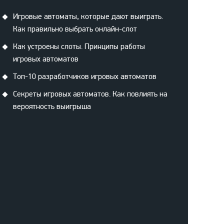
Игровые автоматы, которые дают выиграть.
Как правильно выбрать онлайн-слот
Как устроены слоты. Принципы работы
игровых автоматов
Топ-10 разработчиков игровых автоматов
Секреты игровых автоматов. Как повлиять на
вероятность выигрыша
ДЕМО БЕСПЛАТНО
ДЕМО БЕСПЛАТНО
27 FS в Sugar Rush 1000
300 FS в Wild Coyote
от 7K Casino
Megaways
от Vodka
7KBONZ
CASINORU