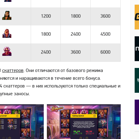
1200
1800
3600
1800
2400
4500
2400
3600
6000
3
скаттеров
. Они отличаются от базового режима
яются и наращиваются в течение всего бонуса.
 скаттеров — в них используются только специальные и
упные заносы.