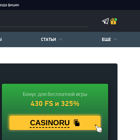
Ваш
бонус
Ы
СТАТЬИ
ЕЩЕ
Бонус для бесплатной игры
430 FS и 325%
CASINORU