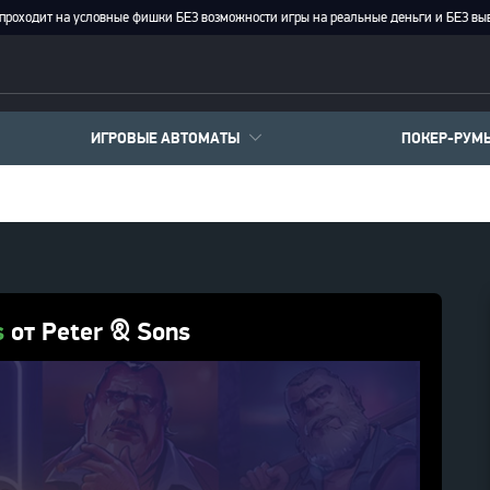
ИГРОВЫЕ АВТОМАТЫ
ПОКЕР-РУМ
s
от Peter & Sons