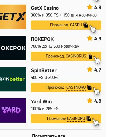
4.9
GetX Casino
360% и 350 FS + 150 для новичков
CASRU
Промокод:
4.9
ПОКЕРОК
700% до 12 500 новичкам
CASINORUS
Промокод:
4.7
SpinBetter
400 FS и 200%
CAS1NORU
Промокод:
4.8
Yard Win
100% и 285 FS
CASINORU
Промокод:
Посмотреть все