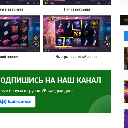
ты в автомате
Пути выигрыша
Т
вой процесс
Выигрышная комбинация
ПОДПИШИСЬ НА НАШ КАНАЛ
вые бонусы в группе VK каждый день
Подписаться