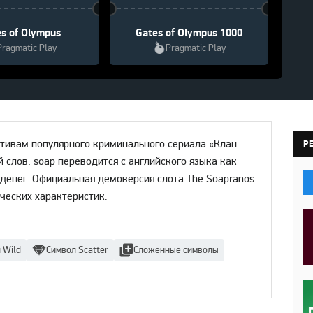
s of Olympus
Gates of Olympus 1000
Pragmatic Play
Pragmatic Play
отивам популярного криминального сериала «Клан
Р
 слов: soap переводится с английского языка как
 денег. Официальная демоверсия слота The Soapranos
ческих характеристик.
 Wild
Символ Scatter
Сложенные символы