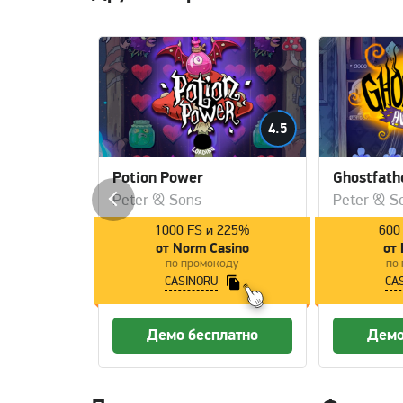
4.4
4.5
Potion Power
Ghostfath
Peter & Sons
Peter & S
до 450 000
1000 FS и 225%
600
asino
от Norm Casino
от
оду
по промокоду
по
CASINORU
CA
латно
Демо бесплатно
Демо