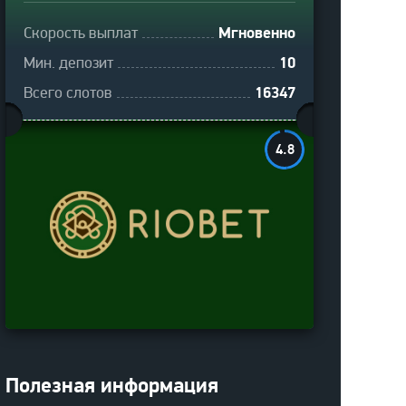
Мгновенно
Скорость выплат
10
Мин. депозит
16347
Всего слотов
4.8
Полезная информация