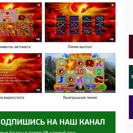
символы автомата
Линии выплат
Выигрышная линия
ла видеослота
ПОДПИШИСЬ НА НАШ КАНАЛ
вые бонусы в группе VK каждый день