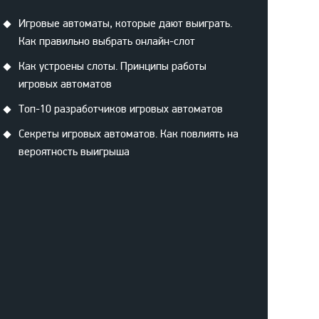
Игровые автоматы, которые дают выиграть.
Как правильно выбрать онлайн-слот
Как устроены слоты. Принципы работы
игровых автоматов
Топ-10 разработчиков игровых автоматов
Секреты игровых автоматов. Как повлиять на
вероятность выигрыша
ДЕМО БЕСПЛАТНО
ДЕМО БЕСПЛАТНО
27 FS в Sugar Rush 1000
300 FS в Wild Coyote
от 7K Casino
Megaways
от Vodka
7KBONZ
CASINORU