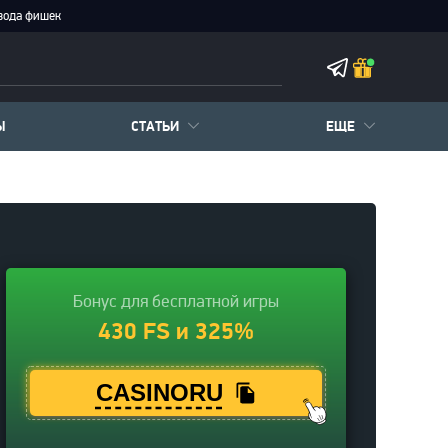
Ваш
бонус
Ы
СТАТЬИ
ЕЩЕ
Бонус для бесплатной игры
430 FS и 325%
CASINORU