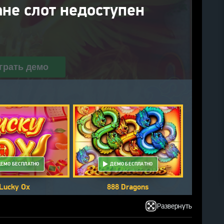
ане слот недоступен
грать демо
ЕМО БЕСПЛАТНО
ДЕМО БЕСПЛАТНО
Lucky Ox
888 Dragons
Развернуть