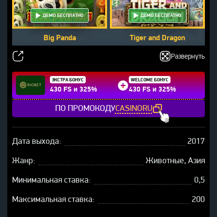
ДЕМО БЕСПЛАТНО
ДЕМО БЕСПЛАТНО
Big Panda
Tiger and Dragon
Развернуть
ЭКСТРА БОНУС
WELCOME БОНУС
430 FS и 325%
430 FS и 325%
ПО ПРОМОКОДУ
CASINORU
Дата выхода:
2017
Жанр:
Животные,
Азия
Минимальная ставка:
0,5
Максимальная ставка:
200