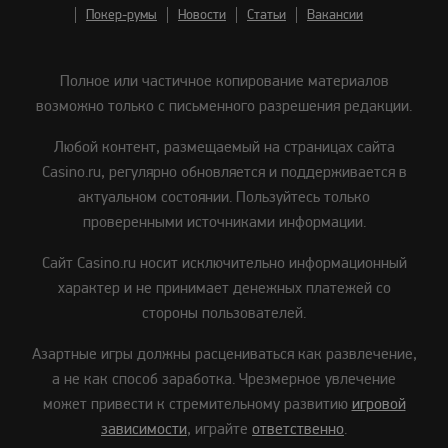
Покер-румы
Новости
Статьи
Вакансии
Полное или частичное копирование материалов
возможно только с письменного разрешения редакции.
Любой контент, размещаемый на страницах сайта
Сasino.ru, регулярно обновляется и поддерживается в
актуальном состоянии. Пользуйтесь только
проверенными источниками информации.
Сайт Сasino.ru носит исключительно информационный
характер и не принимает денежных платежей со
стороны пользователей.
Азартные игры должны расцениваться как развлечение,
а не как способ заработка. Чрезмерное увлечение
может привести к стремительному развитию
игровой
зависимости
, играйте
ответственно
.