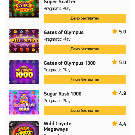
Super Scatter
Pragmatic Play
Демо бесплатно
5.0
Gates of Olympus
Pragmatic Play
Демо бесплатно
5.0
Gates of Olympus 1000
Pragmatic Play
Демо бесплатно
4.9
Sugar Rush 1000
Pragmatic Play
Демо бесплатно
Wild Coyote
4.4
Megaways