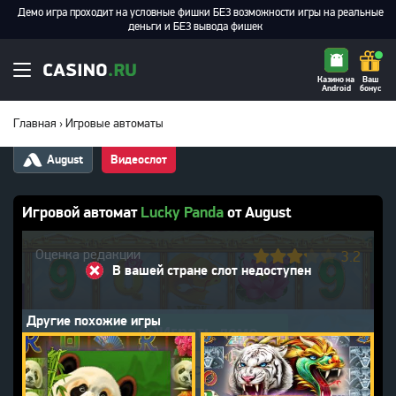
Казино на
Ваш
Android
бонус
Главная
›
Игровые автоматы
August
Видеослот
Игровой автомат
Lucky Panda
от August
Оценка редакции
3.2
В вашей стране слот недоступен
Другие похожие игры
Играть демо
Бонусы слота