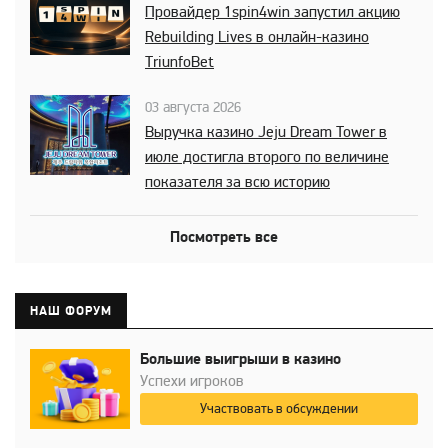
Провайдер 1spin4win запустил акцию
Rebuilding Lives в онлайн-казино
TriunfoBet
03 августа 2026
Выручка казино Jeju Dream Tower в
июле достигла второго по величине
показателя за всю историю
Посмотреть все
НАШ ФОРУМ
Большие выигрыши в казино
Успехи игроков
Участвовать в обсуждении