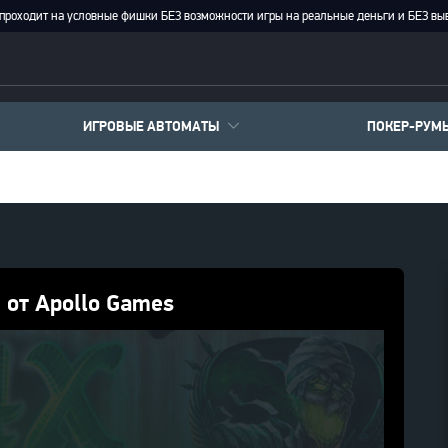
ИГРОВЫЕ АВТОМАТЫ
ПОКЕР-РУМ
e
от Apollo Games