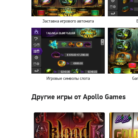
Заставка игрового автомата
Игровые символы слота
Ga
Другие игры от Apollo Games