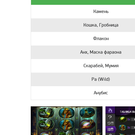
Камень
Кошка, Гробница
Флакон
Анх, Маска фараона
Скарабей, Мумия
Ра (Wild)
Анубис