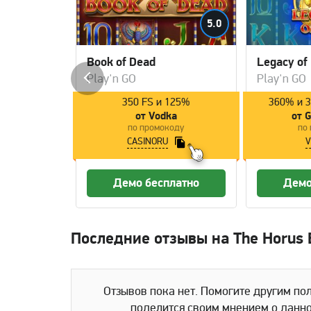
4.6
5.0
Megaways
Book of Dead
Legacy of
Play'n GO
Play'n GO
 225%
350 FS и 125%
360% и 3
asino
от Vodka
от 
н
оду
по промокоду
по
CASINORU
V
латно
Демо бесплатно
Демо
Последние отзывы на The Horus 
Отзывов пока нет. Помогите другим по
поделится своим мнением о данно