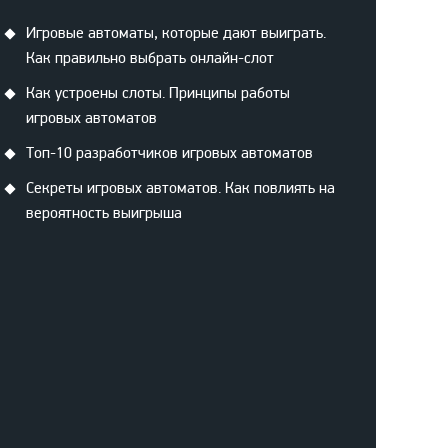
Игровые автоматы, которые дают выиграть.
Как правильно выбрать онлайн-слот
Как устроены слоты. Принципы работы
игровых автоматов
Топ-10 разработчиков игровых автоматов
Секреты игровых автоматов. Как повлиять на
вероятность выигрыша
ДЕМО БЕСПЛАТНО
ДЕМО БЕСПЛАТНО
27 FS в Sugar Rush 1000
300 FS в Wild Coyote
от 7K Casino
Megaways
от Vodka
7KBONZ
CASINORU