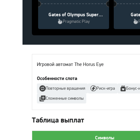
— Gods of War
Gates of Olympus Super
Gate
Scatter
tic Play
Pragmatic Play
Игровой автомат The Horus Eye
Особенности слота
Повторные вращения
Риск-игра
Бонус-
Сложенные символы
Таблица выплат
Символы