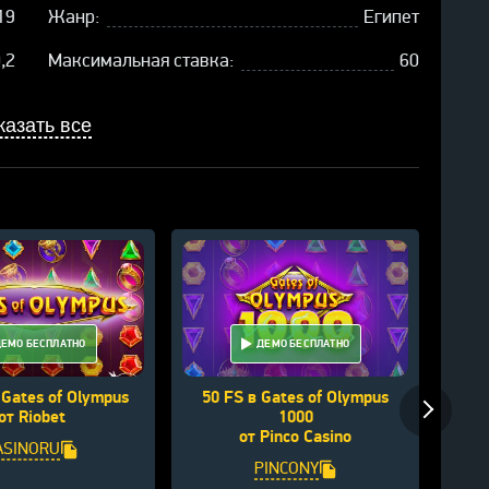
19
Жанр:
Египет
,2
Максимальная ставка:
60
казать все
ЕМО БЕСПЛАТНО
ДЕМО БЕСПЛАТНО
 Gates of Olympus
50 FS в Gates of Olympus
77%+ 
от Riobet
1000
от Pinco Casino
ASINORU
PINCONY