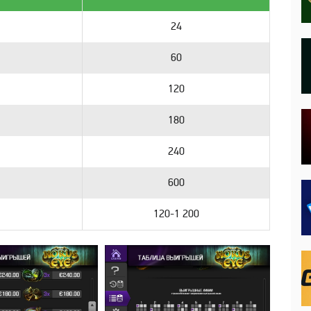
24
60
120
180
240
600
120-1 200