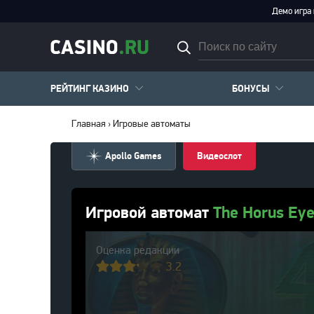
РЕЙТИНГ КАЗИНО
БОНУСЫ
Главная
›
Игровые автоматы
Apollo Games
Видеослот
Игровой автомат
The Horus Ey
Оценка редакции
3.2