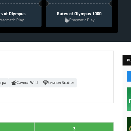
s of Olympus
Gates of Olympus 1000
Pragmatic Play
Pragmatic Play
Р
игра
Символ Wild
Символ Scatter
3