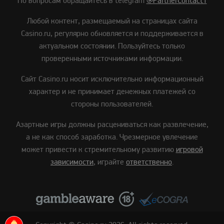
По вопросам обращайтесь в telegram
@PartnerContact1
Любой контент, размещаемый на страницах сайта
Сasino.ru, регулярно обновляется и поддерживается в
актуальном состоянии. Пользуйтесь только
проверенными источниками информации.
Сайт Сasino.ru носит исключительно информационный
характер и не принимает денежных платежей со
стороны пользователей.
Азартные игры должны расцениваться как развлечение,
а не как способ заработка. Чрезмерное увлечение
может привести к стремительному развитию
игровой
зависимости
, играйте
ответственно
.