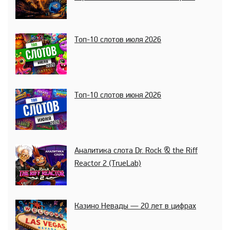
Топ-10 слотов июля 2026
Топ-10 слотов июня 2026
Аналитика слота Dr. Rock & the Riff
Reactor 2 (TrueLab)
Казино Невады — 20 лет в цифрах