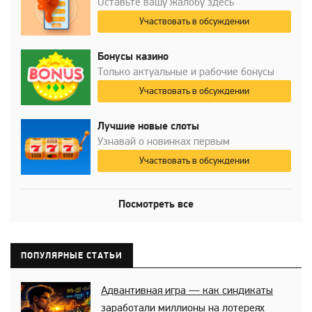
Оставьте вашу жалобу здесь
Участвовать в обсуждении
Бонусы казино
Только актуальные и рабочие бонусы
Участвовать в обсуждении
Лучшие новые слоты
Узнавай о новинках первым
Участвовать в обсуждении
Посмотреть все
ПОПУЛЯРНЫЕ СТАТЬИ
Адвантивная игра — как синдикаты
заработали миллионы на лотереях