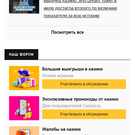
Выручка казино Jeju Dream Tower в
июле достигла второго по величине
показателя за всю историю
Посмотреть все
НАШ ФОРУМ
Большие выигрыши в казино
Успехи игроков
Участвовать в обсуждении
Эксклюзивные промокоды от казино
Для пользователей Casino.ru
Участвовать в обсуждении
Жалобы на казино