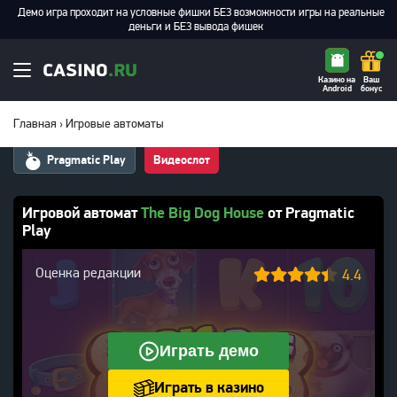
Казино на
Ваш
Android
бонус
Главная
›
Игровые автоматы
Pragmatic Play
Видеослот
Игровой автомат
The Big Dog House
от Pragmatic
Play
Оценка редакции
4.4
Играть демо
Играть в казино