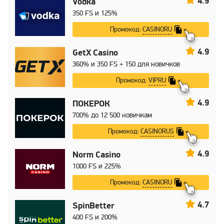
4.9
Vodka
350 FS и 125%
CASINORU
Промокод:
4.9
GetX Casino
360% и 350 FS + 150 для новичков
VIPRU
Промокод:
4.9
ПОКЕРОК
700% до 12 500 новичкам
CASINORUS
Промокод:
4.9
Norm Casino
1000 FS и 225%
CASINORU
Промокод:
4.7
SpinBetter
400 FS и 200%