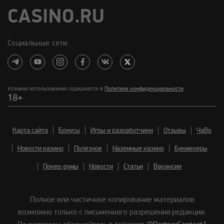
CASINO.RU
Социальные сети:
Условия использования содержатся в
Политике конфиденциальности
18+
Карта сайта
Бонусы
Игры и разработчики
Отзывы
ЧаВо
Новости казино
Полезное
Наземные казино
Букмекеры
Покер-румы
Новости
Статьи
Вакансии
Полное или частичное копирование материалов
возможно только с письменного разрешения редакции.