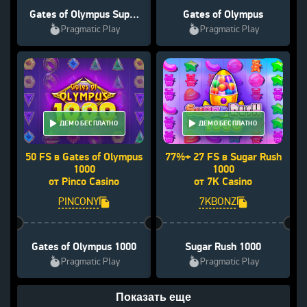
Gates of Olympus Super
Gates of Olympus
Scatter
Pragmatic Play
Pragmatic Play
ДЕМО БЕСПЛАТНО
ДЕМО БЕСПЛАТНО
50 FS в Gates of Olympus
77%+ 27 FS в Sugar Rush
1000
1000
от Pinco Casino
от 7K Casino
PINCONY
7KBONZ
Gates of Olympus 1000
Sugar Rush 1000
Pragmatic Play
Pragmatic Play
Показать еще