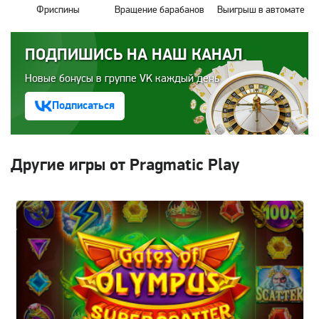
Выигрыш в автомате
Фриспины
Вращение барабанов
ПОДПИШИСЬ НА НАШ КАНАЛ
Новые бонусы в группе VK каждый день
Подписаться
Другие игры от Pragmatic Play