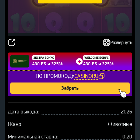
Развернуть
ЭКСТРА БОНУС
WELCOME БОНУС
430 FS и 325%
430 FS и 325%
ПО ПРОМОКОДУ
CASINORU
Забрать
Дата выхода:
2026
Жанр:
Животные
Минимальная ставка:
0,20