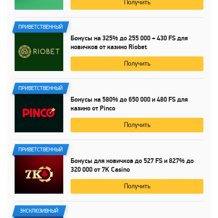
Получить
ПРИВЕТСТВЕННЫЙ
Бонусы на
325%
до
255 000
+
430 FS
для
новичков от казино Riobet
Получить
ПРИВЕТСТВЕННЫЙ
Бонусы на
580%
до
650 000
и
480 FS
для
казино от Pinco
Получить
ПРИВЕТСТВЕННЫЙ
Бонусы для новичков до
527 FS
и
827%
до
320 000
от
7K Casino
Получить
ЭКСКЛЮЗИВНЫЙ