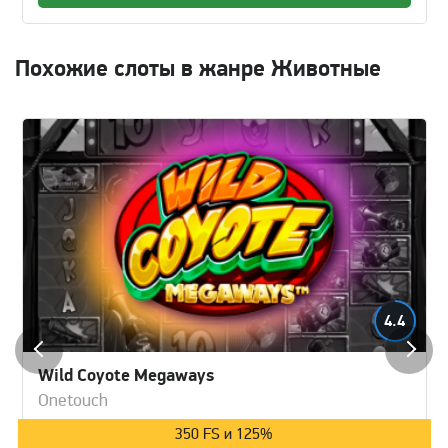
Похожие слоты в жанре Животные
4.4
Wild Coyote Megaways
Onetouch
350 FS и 125%