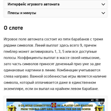
Интерфейс игрового автомата
Плюсы и минусы
О слоте
Игровое поле автомата состоит из пяти барабанов с тремя
рядами символов. Линий выплат здесь всего 9, причем
гемблер может активировать 1, 3, 5 или все доступные
полосы. Коэффициенты выплат в массе своей невысокие,
зато часть символов приносят денежный приз уже за две
одинаковые картинки в линию. Комбинации учитываются
слева направо. Важной особенностью игры является наличие
символа, который оплачивается даже в единственном
экземпляре, если он выпал на крайнем левом барабане.