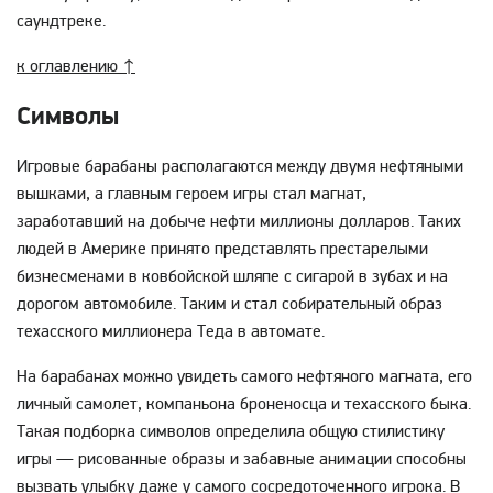
саундтреке.
к оглавлению ↑
Символы
Игровые барабаны располагаются между двумя нефтяными
вышками, а главным героем игры стал магнат,
заработавший на добыче нефти миллионы долларов. Таких
людей в Америке принято представлять престарелыми
бизнесменами в ковбойской шляпе с сигарой в зубах и на
дорогом автомобиле. Таким и стал собирательный образ
техасского миллионера Теда в автомате.
На барабанах можно увидеть самого нефтяного магната, его
личный самолет, компаньона броненосца и техасского быка.
Такая подборка символов определила общую стилистику
игры — рисованные образы и забавные анимации способны
вызвать улыбку даже у самого сосредоточенного игрока. В