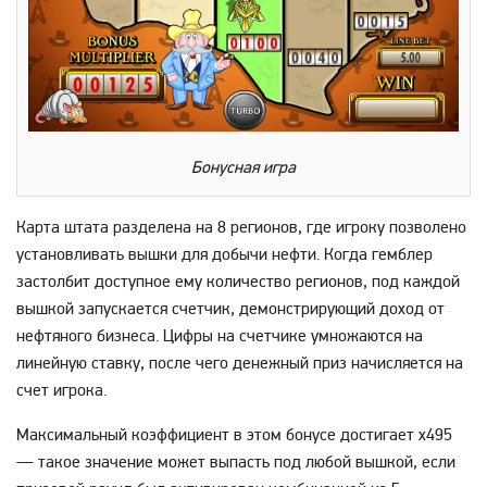
Бонусная игра
Карта штата разделена на 8 регионов, где игроку позволено
установливать вышки для добычи нефти. Когда гемблер
застолбит доступное ему количество регионов, под каждой
вышкой запускается счетчик, демонстрирующий доход от
нефтяного бизнеса. Цифры на счетчике умножаются на
линейную ставку, после чего денежный приз начисляется на
счет игрока.
Максимальный коэффициент в этом бонусе достигает х495
— такое значение может выпасть под любой вышкой, если