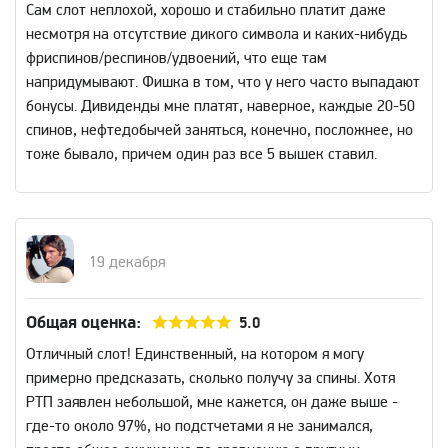
Сам слот неплохой, хорошо и стабильно платит даже
несмотря на отсутствие дикого символа и каких-нибудь
фриспинов/респинов/удвоений, что еще там
напридумывают. Фишка в том, что у него часто выпадают
бонусы. Дивиденды мне платят, наверное, каждые 20-50
спинов, нефтедобычей заняться, конечно, посложнее, но
тоже бывало, причем один раз все 5 вышек ставил.
19 декабря
Общая оценка:
5.0
Отличный слот! Единственный, на котором я могу
примерно предсказать, сколько получу за спины. Хотя
РТП заявлен небольшой, мне кажется, он даже выше -
где-то около 97%, но подстчетами я не занимался,