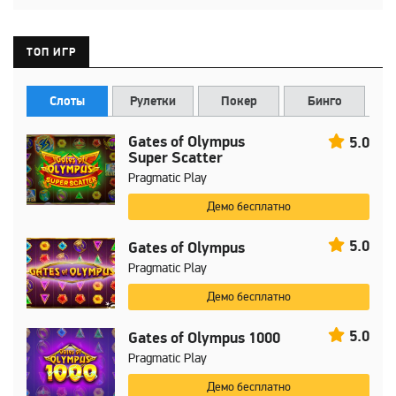
ТОП ИГР
Слоты
Рулетки
Покер
Бинго
Gates of Olympus
5.0
Super Scatter
Pragmatic Play
Демо бесплатно
5.0
Gates of Olympus
Pragmatic Play
Демо бесплатно
5.0
Gates of Olympus 1000
Pragmatic Play
Демо бесплатно