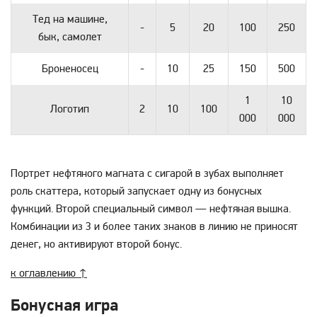
Тед на машине,
-
5
20
100
250
бык, самолет
Броненосец
-
10
25
150
500
1
10
Логотип
2
10
100
000
000
Портрет нефтяного магната с сигарой в зубах выполняет
роль скаттера, который запускает одну из бонусных
функций. Второй специальный символ — нефтяная вышка.
Комбинации из 3 и более таких знаков в линию не приносят
денег, но активируют второй бонус.
к оглавлению ↑
Бонусная игра