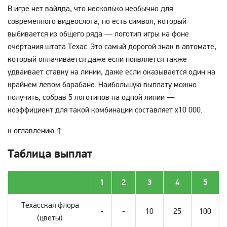
В игре нет вайлда, что несколько необычно для
современного видеослота, но есть символ, который
выбивается из общего ряда — логотип игры на фоне
очертания штата Техас. Это самый дорогой знак в автомате,
который оплачивается даже если появляется также
удваивает ставку на линии, даже если оказывается один на
крайнем левом барабане. Наибольшую выплату можно
получить, собрав 5 логотипов на одной линии —
коэффициент для такой комбинации составляет х10 000.
к оглавлению ↑
Таблица выплат
1
2
3
4
5
Техасская флора
-
-
10
25
100
(цветы)