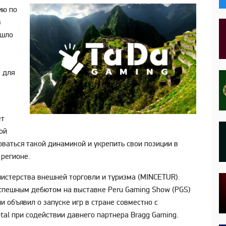
ию по
в
ошло
 для
ет
ой
ваться такой динамикой и укрепить свои позиции в
 регионе.
истерства внешней торговли и туризма (MINCETUR).
спешным дебютом на выставке Peru Gaming Show (PGS)
и объявил о запуске игр в стране совместно с
al при содействии давнего партнера Bragg Gaming.