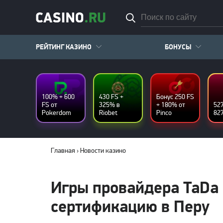
РЕЙТИНГ КАЗИНО
БОНУСЫ
100% + 600
430 FS +
Бонус 250 FS
FS от
325% в
+ 180% от
527
Pokerdom
Riobet
Pinco
82
Главная
›
Новости казино
Игры провайдера TaDa
сертификацию в Перу