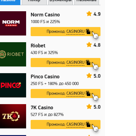
4.9
Norm Casino
1000 FS и 225%
CASINORU
Промокод:
4.8
Riobet
430 FS и 325%
CASINORU
Промокод:
5.0
Pinco Casino
250 FS + 180% до 450 000
CASINORU
Промокод:
5.0
7K Casino
527 FS и до 827%
CASINORU
Промокод: