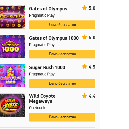
5.0
Gates of Olympus
Pragmatic Play
Демо бесплатно
5.0
Gates of Olympus 1000
Pragmatic Play
Демо бесплатно
4.9
Sugar Rush 1000
Pragmatic Play
Демо бесплатно
Wild Coyote
4.4
Megaways
Onetouch
Демо бесплатно