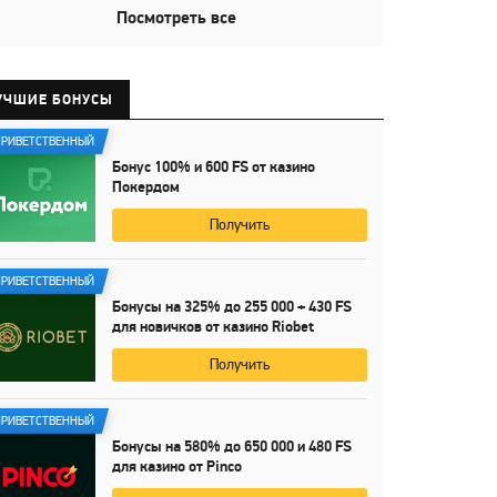
Посмотреть все
йдер 1spin4win
Выручка казино Jeju Dream
УЧШИЕ БОНУСЫ
тил акцию Rebuilding
Tower в июле достигла
 в онлайн-казино
второго по величине
ПРИВЕТСТВЕННЫЙ
oBet
показателя за всю историю
Бонус
100%
и
600 FS
от казино
Покердом
Получить
ПРИВЕТСТВЕННЫЙ
Бонусы на
325%
до
255 000
+
430 FS
для новичков от казино Riobet
Получить
ПРИВЕТСТВЕННЫЙ
Бонусы на
580%
до
650 000
и
480 FS
для казино от Pinco