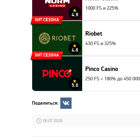
1000 FS и 225%
4.9
ХИТ СЕЗОНА
Riobet
430 FS и 325%
4.8
ХИТ СЕЗОНА
Pinco Casino
250 FS + 180% до 450 000
5.0
Поделиться:
06.07.2026