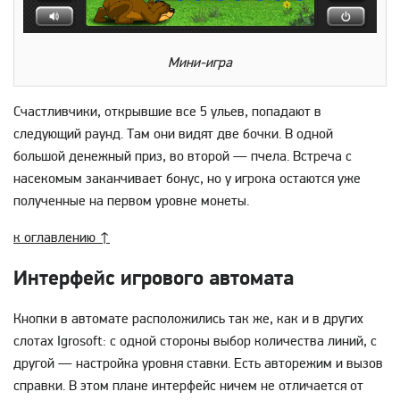
Мини-игра
Счастливчики, открывшие все 5 ульев, попадают в
следующий раунд. Там они видят две бочки. В одной
большой денежный приз, во второй — пчела. Встреча с
насекомым заканчивает бонус, но у игрока остаются уже
полученные на первом уровне монеты.
к оглавлению ↑
Интерфейс игрового автомата
Кнопки в автомате расположились так же, как и в других
слотах Igrosoft: с одной стороны выбор количества линий, с
другой — настройка уровня ставки. Есть авторежим и вызов
справки. В этом плане интерфейс ничем не отличается от