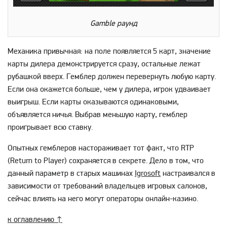
Gamble раунд
Механика привычная: на поле появляется 5 карт, значение
карты дилера демонстрируется сразу, остальные лежат
рубашкой вверх. Гемблер должен перевернуть любую карту.
Если она окажется больше, чем у дилера, игрок удваивает
выигрыш. Если карты оказываются одинаковыми,
объявляется ничья. Выбрав меньшую карту, гемблер
проигрывает всю ставку.
Опытных гемблеров настораживает тот факт, что RTP
(Return to Player) сохраняется в секрете. Дело в том, что
данный параметр в старых машинах
Igrosoft
настраивался в
зависимости от требований владельцев игровых салонов,
сейчас влиять на него могут операторы онлайн-казино.
к оглавлению ↑