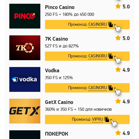
5.0
Pinco Casino
250 FS + 180% до 450 000
CASINORU
Промокод:
5.0
7K Casino
527 FS и до 827%
CASINORU
Промокод:
4.9
Vodka
350 FS и 125%
CASINORU
Промокод:
4.9
GetX Casino
360% и 350 FS + 150 для новичков
VIPRU
Промокод:
4.9
ПОКЕРОК