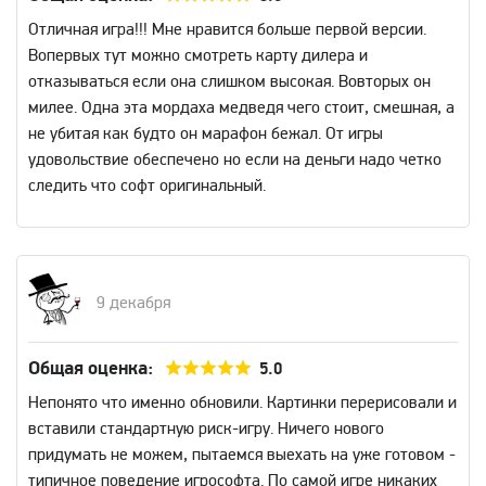
Отличная игра!!! Мне нравится больше первой версии.
Вопервых тут можно смотреть карту дилера и
отказываться если она слишком высокая. Вовторых он
милее. Одна эта мордаха медведя чего стоит, смешная, а
не убитая как будто он марафон бежал. От игры
удовольствие обеспечено но если на деньги надо четко
следить что софт оригинальный.
9 декабря
Общая оценка:
5.0
Непонято что именно обновили. Картинки перерисовали и
вставили стандартную риск-игру. Ничего нового
придумать не можем, пытаемся выехать на уже готовом -
типичное поведение игрософта. По самой игре никаких