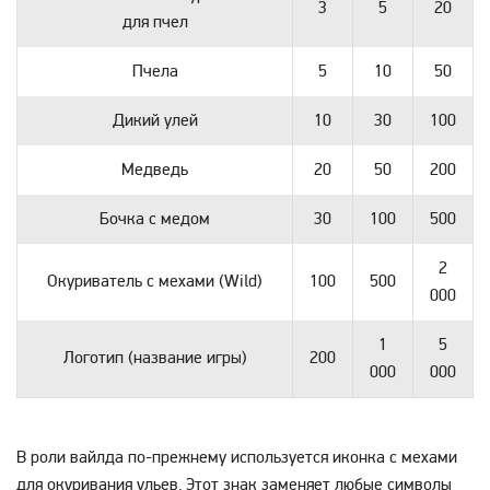
3
5
20
для пчел
Пчела
5
10
50
Дикий улей
10
30
100
Медведь
20
50
200
Бочка с медом
30
100
500
2
Окуриватель с мехами (Wild)
100
500
000
1
5
Логотип (название игры)
200
000
000
В роли вайлда по-прежнему используется иконка с мехами
для окуривания ульев. Этот знак заменяет любые символы