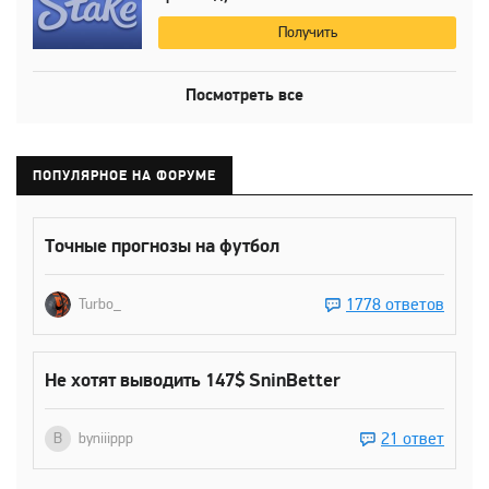
Получить
Посмотреть все
ПОПУЛЯРНОЕ НА ФОРУМЕ
Точные прогнозы на футбол
1778 ответов
Turbo_
Не хотят выводить 147$ SninBetter
21 ответ
B
byniiippp