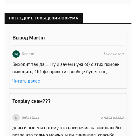
ПОСЛЕДНИЕ СООБЩЕНИЯ ФОРУМА
Вывод Martin
Kent m
1 час назад
Выходит так да…. Ну и зачем нужно)) с этих помоек
выводить, 161 фз прилетит вообще будет ппц
Читать далее
Tonplay скам???
B
betcat222
3 часа назад
деньги вывели потому что нахерачил на них жалобы
везде кто только можно, и им скидывал, спасибо