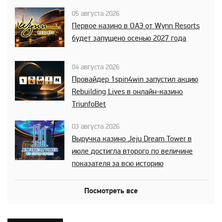
05 августа 2026
Первое казино в ОАЭ от Wynn Resorts
будет запущено осенью 2027 года
04 августа 2026
Провайдер 1spin4win запустил акцию
Rebuilding Lives в онлайн-казино
TriunfoBet
03 августа 2026
Выручка казино Jeju Dream Tower в
июле достигла второго по величине
показателя за всю историю
Посмотреть все