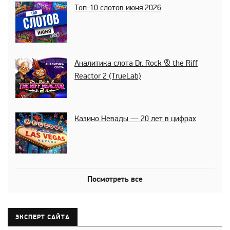
Топ-10 слотов июня 2026
Аналитика слота Dr. Rock & the Riff
Reactor 2 (TrueLab)
Казино Невады — 20 лет в цифрах
Посмотреть все
ЭКСПЕРТ САЙТА