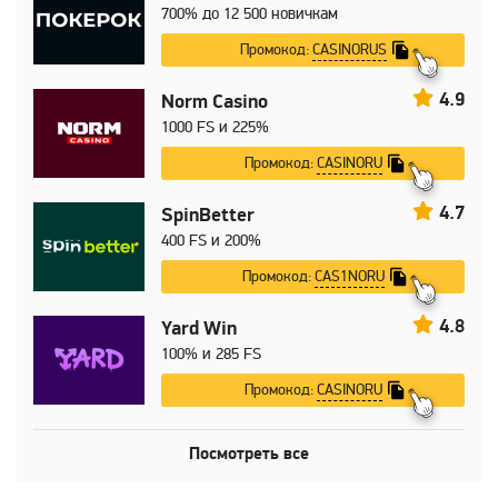
700% до 12 500 новичкам
CASINORUS
Промокод:
4.9
Norm Casino
1000 FS и 225%
CASINORU
Промокод:
4.7
SpinBetter
400 FS и 200%
CAS1NORU
Промокод:
4.8
Yard Win
100% и 285 FS
CASINORU
Промокод:
Посмотреть все