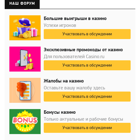
НАШ ФОРУМ
Большие выигрыши в казино
Успехи игроков
Участвовать в обсуждении
Эксклюзивные промокоды от казино
Для пользователей Casino.ru
Участвовать в обсуждении
Жалобы на казино
Оставьте вашу жалобу здесь
Участвовать в обсуждении
Бонусы казино
Только актуальные и рабочие бонусы
Участвовать в обсуждении