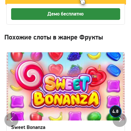
Демо бесплатно
Похожие слоты в жанре Фрукты
4.8
Sweet Bonanza