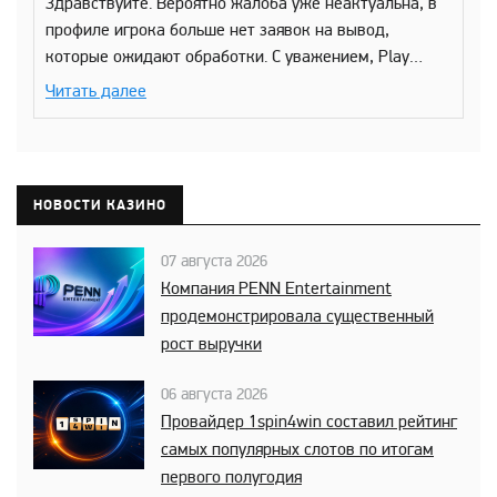
Здравствуйте. Вероятно жалоба уже неактуальна, в
стесняйтесь обращаться. Мне сообщили, что якобы
профиле игрока больше нет заявок на вывод,
платеж не прошел проверку и буду возвращены
которые ожидают обработки. С уважением, Play
средства. Как вы можете заметить, денежные
Fortuna
средства успешно поступили на кошелёк ваш что и
Читать далее
доказывает сайт тронсканер. Прошу вернуть
средства или зачислить их на баланс сайта
НОВОСТИ КАЗИНО
07 августа 2026
Компания PENN Entertainment
продемонстрировала существенный
рост выручки
06 августа 2026
Провайдер 1spin4win составил рейтинг
самых популярных слотов по итогам
первого полугодия