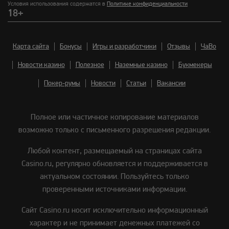
Условия использования содержатся в
Политике конфиденциальности
18+
Карта сайта
Бонусы
Игры и разработчики
Отзывы
ЧаВо
Новости казино
Полезное
Наземные казино
Букмекеры
Покер-румы
Новости
Статьи
Вакансии
Полное или частичное копирование материалов
возможно только с письменного разрешения редакции.
Любой контент, размещаемый на страницах сайта
Сasino.ru, регулярно обновляется и поддерживается в
актуальном состоянии. Пользуйтесь только
проверенными источниками информации.
Сайт Сasino.ru носит исключительно информационный
характер и не принимает денежных платежей со