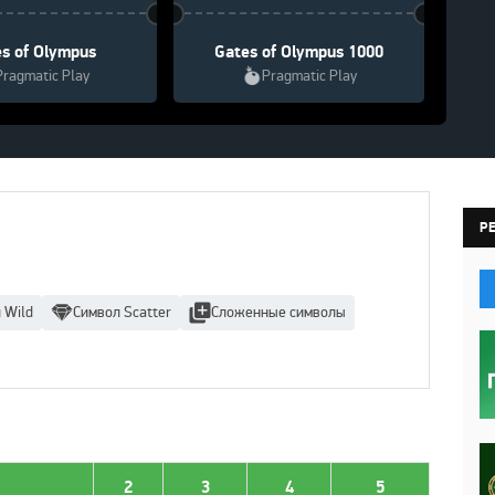
s of Olympus
Gates of Olympus 1000
Pragmatic Play
Pragmatic Play
Р
 Wild
Символ Scatter
Сложенные символы
2
3
4
5