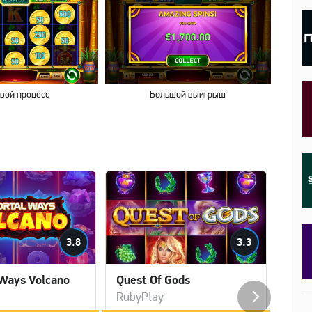
вой процесс
Большой выигрыш
3.8
3.3
Ways Volcano
Quest Of Gods
Sava
RubyPlay
Ruby