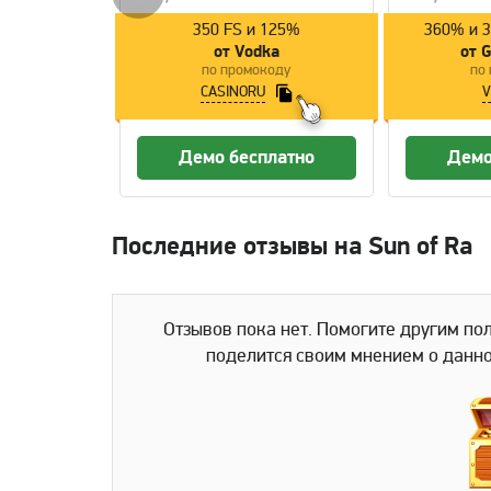
 225%
350 FS и 125%
360% и 3
asino
от Vodka
от 
н
оду
по промокоду
по
CASINORU
V
латно
Демо бесплатно
Демо
Последние отзывы на Sun of Ra
Отзывов пока нет. Помогите другим по
поделится своим мнением о данно