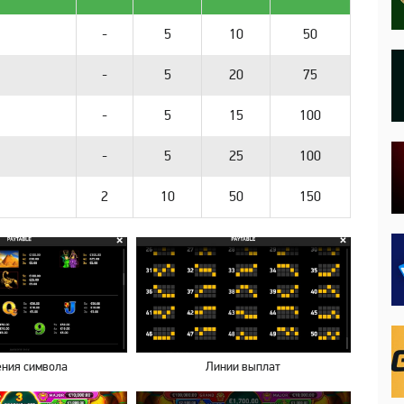
-
5
10
50
-
5
20
75
-
5
15
100
-
5
25
100
2
10
50
150
ения символа
Линии выплат