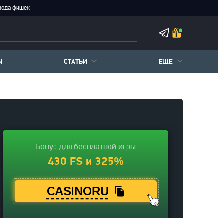
Ваш
бонус
Ы
СТАТЬИ
ЕЩЕ
Бонус для бесплатной игры
430 FS и 325%
CASINORU