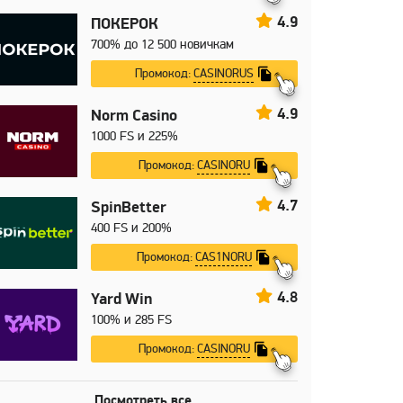
4.9
ПОКЕРОК
700% до 12 500 новичкам
CASINORUS
Промокод:
4.9
Norm Casino
1000 FS и 225%
CASINORU
Промокод:
4.7
SpinBetter
400 FS и 200%
CAS1NORU
Промокод:
4.8
Yard Win
3.3
4.0
100% и 285 FS
CASINORU
Промокод:
ge Lion
J Mania 3 Buffalo
Play
RubyPlay
Посмотреть все