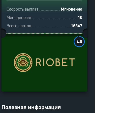
Мгновенно
Скорость выплат
10
Мин. депозит
16347
Всего слотов
4.8
Полезная информация