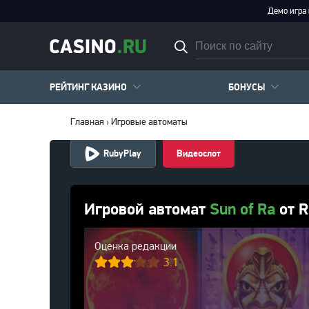
РЕЙТИНГ КАЗИНО
БОНУСЫ
Главная
›
Игровые автоматы
RubyPlay
Видеослот
Игровой автомат
Sun of Ra
от R
Оценка редакции
3.1