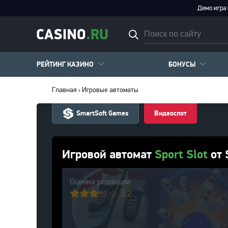
РЕЙТИНГ КАЗИНО
БОНУСЫ
Главная
›
Игровые автоматы
SmartSoft Games
Видеослот
Игровой автомат
Sport Slot
от 
Оценка редакции
3.2