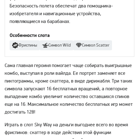
Безопасность полета обеспечат два помощника-
изобретателя и навигационные устройства,
появляющиеся на барабанах.
Особенности слота
Фриспины
Символ Wild
Символ Scatter
Сама главная героиня помогает чаще собирать выигрышные
комбо, выступая в роли вайлда. Ее портрет заменяет все
пиктограммы, кроме скаттера, в виде дирижабля. Три таких
символа запускают 16 бесплатных вращений, а повторное
выпадение комбо увеличит количество оставшихся спинов
еще на 16. Максимальное количество бесплатных игр может
достигать 128!
Играть в слот Sky Way на деньги выгоднее всего во время
фриспинов: скаттер в ходе действия этой функции