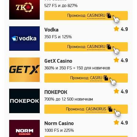
527 FS и до 827%
CASINORU
Промокод:
4.9
Vodka
350 FS и 125%
CASINORU
Промокод:
4.9
GetX Casino
360% и 350 FS + 150 для новичков
CASRU
Промокод:
4.9
ПОКЕРОК
700% до 12 500 новичкам
CASINORUS
Промокод:
4.9
Norm Casino
1000 FS и 225%