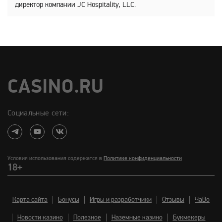
директор компании JC Hospitality, LLC.
CASINO.RU
Социальные сети:
Условия использования содержатся в
Политике конфиденциальности
18+
Карта сайта
Бонусы
Игры и разработчики
Отзывы
ЧаВо
Новости казино
Полезное
Наземные казино
Букмекеры