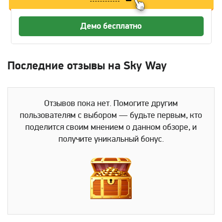
Демо бесплатно
Последние отзывы на Sky Way
Отзывов пока нет. Помогите другим
пользователям с выбором — будьте первым, кто
поделится своим мнением о данном обзоре, и
получите уникальный бонус.