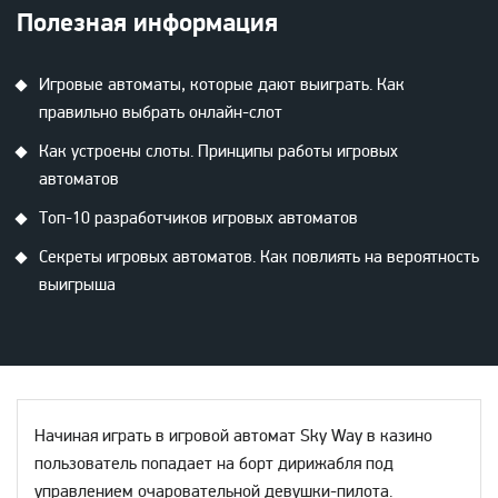
Полезная информация
Игровые автоматы, которые дают выиграть. Как
правильно выбрать онлайн-слот
Как устроены слоты. Принципы работы игровых
автоматов
Топ-10 разработчиков игровых автоматов
Секреты игровых автоматов. Как повлиять на вероятность
выигрыша
Начиная играть в игровой автомат Sky Way в казино
пользователь попадает на борт дирижабля под
управлением очаровательной девушки-пилота.