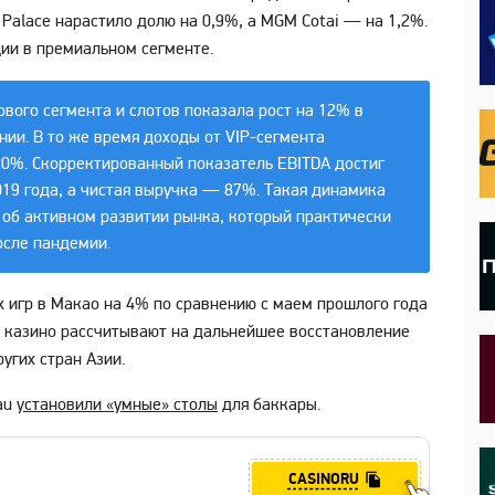
 Palace нарастило долю на 0,9%, а MGM Cotai — на 1,2%.
ии в премиальном сегменте.
ового сегмента и слотов показала рост на 12% в
нии. В то же время доходы от VIP-сегмента
20%. Скорректированный показатель EBITDA достиг
019 года, а чистая выручка — 87%. Такая динамика
 об активном развитии рынка, который практически
осле пандемии.
х игр в Макао на 4% по сравнению с маем прошлого года
ы казино рассчитывают на дальнейшее восстановление
угих стран Азии.
au
установили «умные» столы
для баккары.
CASINORU