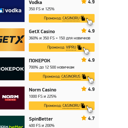
4.9
Vodka
350 FS и 125%
CASINORU
Промокод:
4.9
GetX Casino
360% и 350 FS + 150 для новичков
VIPRU
Промокод:
4.9
ПОКЕРОК
700% до 12 500 новичкам
CASINORUS
Промокод:
4.9
Norm Casino
1000 FS и 225%
CASINORU
Промокод:
4.7
SpinBetter
400 FS и 200%