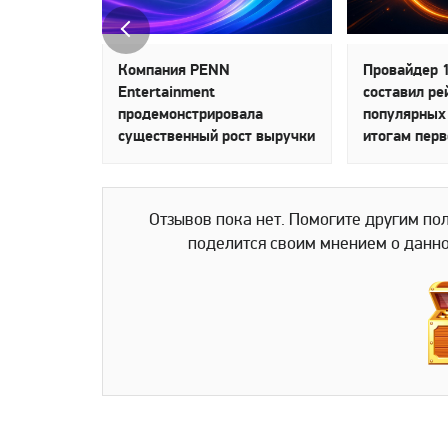
eju Dream
Компания PENN
Провайдер 1
тигла
Entertainment
составил ре
ине
продемонстрировала
популярных 
ю историю
существенный рост выручки
итогам перв
Отзывов пока нет. Помогите другим по
поделится своим мнением о данно