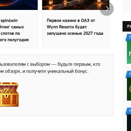
spin4win
Первое казино в ОАЭ от
Прова
Л
йтинг самых
Wynn Resorts будет
запус
слотов по
запущено осенью 2027 года
Lives
ого полугодия
Triunf
льзователям с выбором — будьте первым, кто
м обзоре, и получите уникальный бонус.