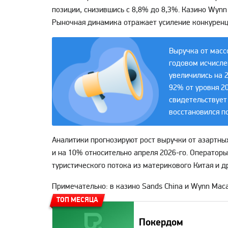
позиции, снизившись с 8,8% до 8,3%. Казино Wynn
Рыночная динамика отражает усиление конкуренц
Выручка от масс
годовом исчисле
увеличились на 
92% от уровня 2
свидетельствует
восстановился п
Аналитики прогнозируют рост выручки от азартны
и на 10% относительно апреля 2026-го. Оператор
туристического потока из материкового Китая и др
Примечательно: в казино Sands China и Wynn Mac
ТОП МЕСЯЦА
Покердом