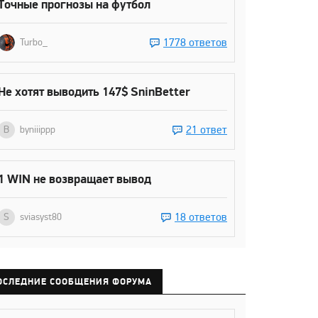
Точные прогнозы на футбол
1778 ответов
Turbo_
Не хотят выводить 147$ SninBetter
21 ответ
B
byniiippp
1 WIN не возвращает вывод
18 ответов
S
sviasyst80
ОСЛЕДНИЕ СООБЩЕНИЯ ФОРУМА