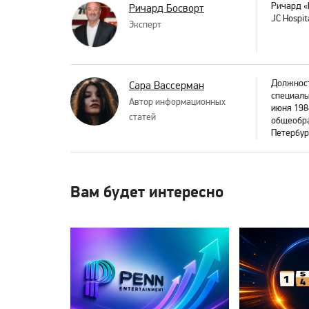
Ричард «
Ричард Босворт
JC Hospita
Эксперт
Должност
Сара Вассерман
специаль
Автор информационных
июня 198
статей
общеобра
Петербур
Вам будет интересно