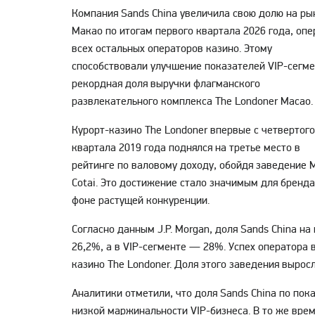
Компания Sands China увеличила свою долю на ры
Макао по итогам первого квартала 2026 года, оп
всех остальных операторов казино. Этому
способствовали улучшение показателей VIP-сегме
рекордная доля выручки флагманского
развлекательного комплекса The Londoner Macao.
Курорт-казино The Londoner впервые с четвертого
квартала 2019 года поднялся на третье место в
рейтинге по валовому доходу, обойдя заведение
Cotai. Это достижение стало значимым для бренда
фоне растущей конкуренции.
Согласно данным J.P. Morgan, доля Sands China н
26,2%, а в VIP-сегменте — 28%. Успех оператора
казино The Londoner. Доля этого заведения вырос
Аналитики отметили, что доля Sands China по пок
низкой маржинальности VIP-бизнеса. В то же вре