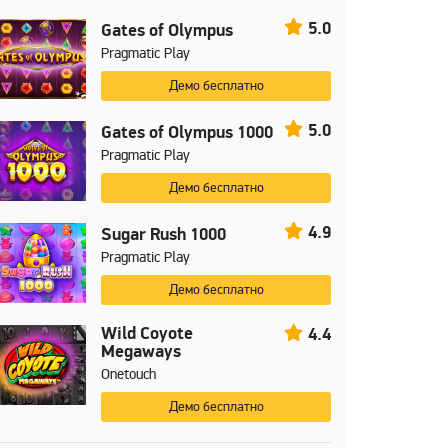
5.0
Gates of Olympus
Pragmatic Play
Демо бесплатно
5.0
Gates of Olympus 1000
Pragmatic Play
Демо бесплатно
4.9
Sugar Rush 1000
Pragmatic Play
Демо бесплатно
Wild Coyote
4.4
Megaways
Onetouch
Демо бесплатно