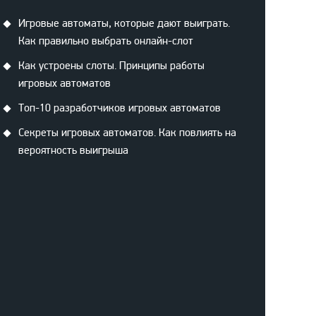
Игровые автоматы, которые дают выиграть.
Как правильно выбрать онлайн-слот
Как устроены слоты. Принципы работы
игровых автоматов
Топ-10 разработчиков игровых автоматов
Секреты игровых автоматов. Как повлиять на
вероятность выигрыша
ДЕМО БЕСПЛАТНО
ДЕМО БЕСПЛАТНО
27 FS в Sugar Rush 1000
300 FS в Wild Coyote
от 7K Casino
Megaways
от Vodka
7KBONZ
CASINORU