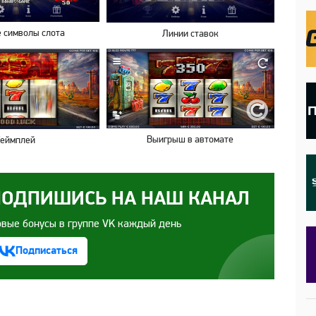
 символы слота
Линии ставок
Выигрыш в автомате
Геймплей
ПОДПИШИСЬ НА НАШ КАНАЛ
вые бонусы в группе VK каждый день
Подписаться