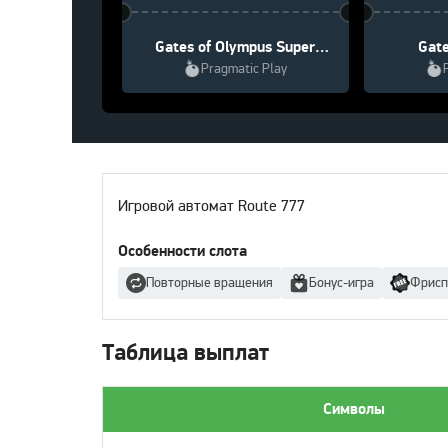
— Gods of War
Gates of Olympus Super
Gate
Scatter
tic Play
Pragmatic Play
Игровой автомат Route 777
Особенности слота
Повторные вращения
Бонус-игра
Фрис
Таблица выплат
Символы