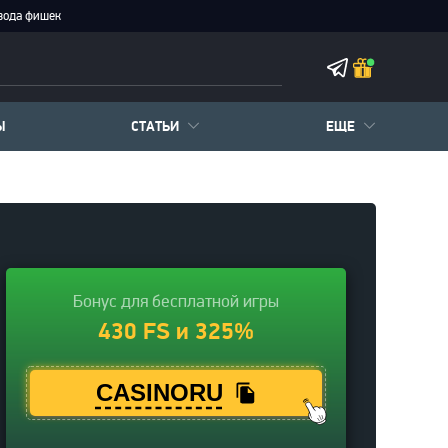
Ваш
бонус
Ы
СТАТЬИ
ЕЩЕ
Бонус для бесплатной игры
430 FS и 325%
CASINORU