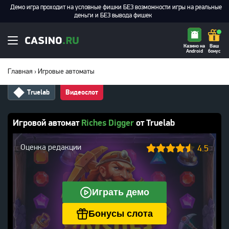
Казино на
Ваш
Android
бонус
Главная
›
Игровые автоматы
Truelab
Видеослот
Игровой автомат
Riches Digger
от Truelab
Оценка редакции
4.5
Играть демо
Бонусы слота