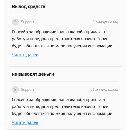
Вывод средств
S
Support
39 минут назад
Спасибо за обращение, ваша жалоба принята в
работу и передана представителю казино. Топик
будет обновляться по мере получения информации.
Предположительное время ответа казино - до 7
Читать далее
дней.
не выводят деньги
S
Support
41 минута назад
Спасибо за обращение, ваша жалоба принята в
работу и передана представителю казино. Топик
будет обновляться по мере получения информации.
Предположительное время ответа казино - до 7
Читать далее
дней.