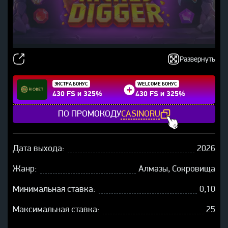
Развернуть
ЭКСТРА БОНУС
WELCOME БОНУС
430 FS и 325%
430 FS и 325%
ПО ПРОМОКОДУ
CASINORU
Дата выхода:
2026
Жанр:
Алмазы,
Сокровища
Минимальная ставка:
0,10
Максимальная ставка:
25