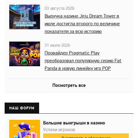
03 августа 2026
Выручка казино Jeju Dream Tower в
июле достигла второго по величине
показателя за всю историю
31 июля 2026
Провайдер Pragmatic Play
преобразовал популярную серию Fat
Panda в новую линейку игр POP
Посмотреть все
НАШ ФОРУМ
Большие выигрыши в казино
Успехи игроков