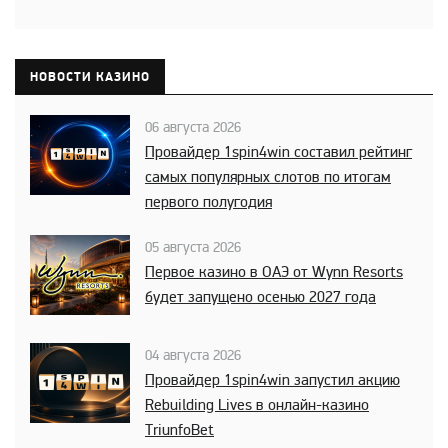
НОВОСТИ КАЗИНО
06 августа 2026
Провайдер 1spin4win составил рейтинг
самых популярных слотов по итогам
первого полугодия
05 августа 2026
Первое казино в ОАЭ от Wynn Resorts
будет запущено осенью 2027 года
04 августа 2026
Провайдер 1spin4win запустил акцию
Rebuilding Lives в онлайн-казино
TriunfoBet