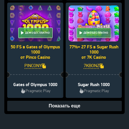
ДЕМО БЕСПЛАТНО
ДЕМО БЕСПЛАТНО
50 FS в Gates of Olympus
77%+ 27 FS в Sugar Rush
1000
1000
от Pinco Casino
от 7K Casino
PINCONY
7KBONZ
Gates of Olympus 1000
Sugar Rush 1000
Pragmatic Play
Pragmatic Play
Показать еще