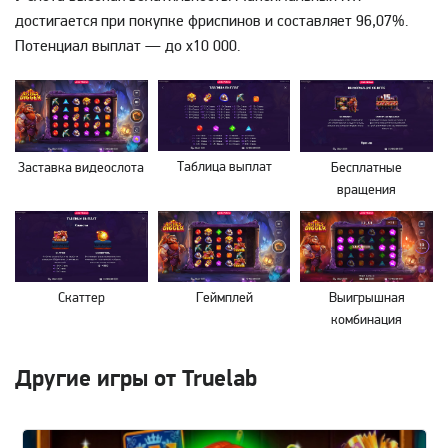
достигается при покупке фриспинов и составляет 96,07%.
Потенциал выплат — до х10 000.
Таблица выплат
Заставка видеослота
Бесплатные
вращения
Геймплей
Выигрышная
Скаттер
комбинация
Другие игры от Truelab