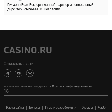
Ричард «Боз» Босворт главный партнер и генеральный
директор компании JC Hospitality, LLC.
CASINO.RU
Социальные сети:
Условия использования содержатся в
Политике конфиденциальности
18+
Карта сайта
Бонусы
Игры и разработчики
Отзывы
ЧаВо