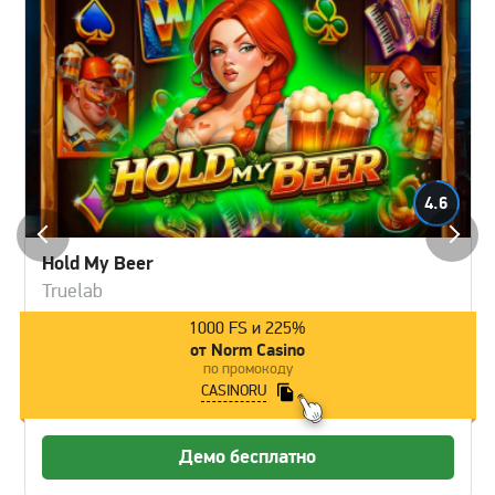
4.6
Hold My Beer
Truelab
1000 FS и 225%
от Norm Casino
по промокоду
CASINORU
Демо бесплатно