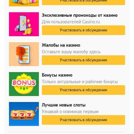
Участвовать в обсуждении
Эксклюзивные промокоды от казино
Для пользователей Casino.ru
Участвовать в обсуждении
Жалобы на казино
Оставьте вашу жалобу здесь
Участвовать в обсуждении
Бонусы казино
Только актуальные и рабочие бонусы
Участвовать в обсуждении
Лучшие новые слоты
Узнавай о новинках первым
Участвовать в обсуждении