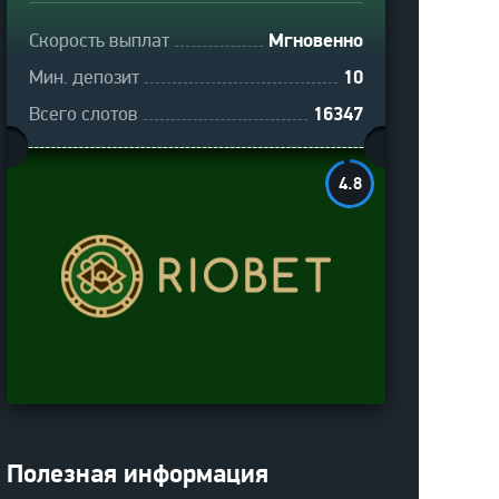
Мгновенно
Скорость выплат
10
Мин. депозит
16347
Всего слотов
4.8
Полезная информация