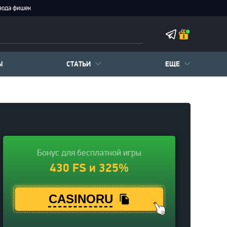
Ваш
бонус
Ы
СТАТЬИ
ЕЩЕ
Бонус для бесплатной игры
430 FS и 325%
CASINORU