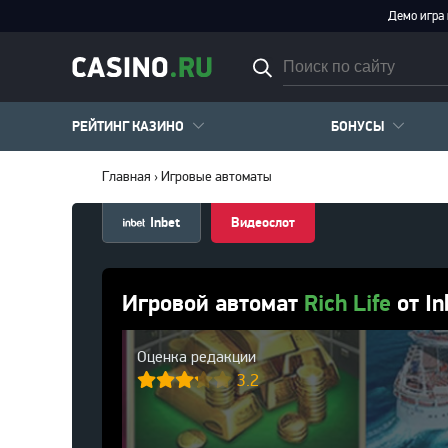
РЕЙТИНГ КАЗИНО
БОНУСЫ
Главная
›
Игровые автоматы
Inbet
Видеослот
Игровой автомат
Rich Life
от In
Оценка редакции
3.2