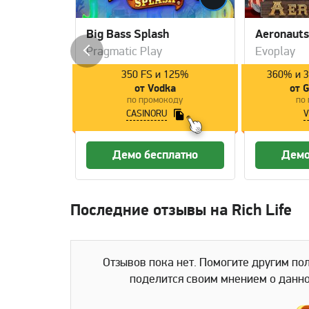
Big Bass Splash
Aeronauts
Pragmatic Play
Evoplay
 225%
350 FS и 125%
360% и 3
asino
от Vodka
от 
н
оду
по промокоду
по
CASINORU
V
латно
Демо бесплатно
Демо
Последние отзывы на Rich Life
Отзывов пока нет. Помогите другим по
поделится своим мнением о данно