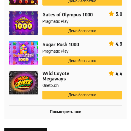
Демо бесплатно
5.0
Gates of Olympus 1000
Pragmatic Play
Демо бесплатно
4.9
Sugar Rush 1000
Pragmatic Play
Демо бесплатно
Wild Coyote
4.4
Megaways
Onetouch
Демо бесплатно
Посмотреть все