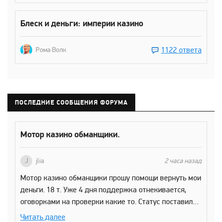
Блеск и деньги: империи казино
1122 ответа
Рома Волк
ПОСЛЕДНИЕ СООБЩЕНИЯ ФОРУМА
Мотор казино обманщики.
J
jlia
2 часа назад
Мотор казино обманщики прошу помощи вернуть мои
деньги. 18 т. Уже 4 дня поддержка отнекивается,
оговорками на проверки какие то. Статус поставили
успешно, но ничего не скинули.Вип поддержка
Читать далее