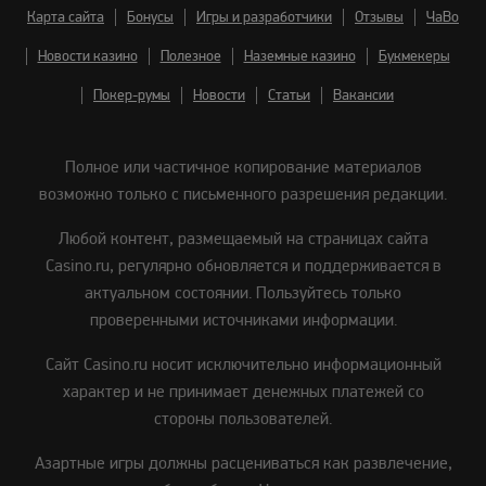
Карта сайта
Бонусы
Игры и разработчики
Отзывы
ЧаВо
Новости казино
Полезное
Наземные казино
Букмекеры
Покер-румы
Новости
Статьи
Вакансии
Полное или частичное копирование материалов
возможно только с письменного разрешения редакции.
Любой контент, размещаемый на страницах сайта
Сasino.ru, регулярно обновляется и поддерживается в
актуальном состоянии. Пользуйтесь только
проверенными источниками информации.
Сайт Сasino.ru носит исключительно информационный
характер и не принимает денежных платежей со
стороны пользователей.
Азартные игры должны расцениваться как развлечение,