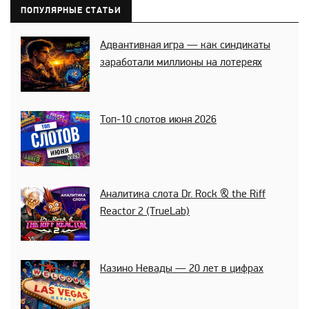
ПОПУЛЯРНЫЕ СТАТЬИ
Адвантивная игра — как синдикаты
заработали миллионы на лотереях
Топ-10 слотов июня 2026
Аналитика слота Dr. Rock & the Riff
Reactor 2 (TrueLab)
Казино Невады — 20 лет в цифрах