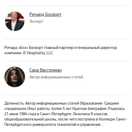
Ричард Босворт
Эксперт
Ричард «Боз» Босворт главный партнер и генеральный директор
компании JC Hospitality, LLC.
Сара Вассерман
Автор информационных статей
Должность: Автор информационных статей Образование: Среднее
специальное Опыт работы: более 5 лет Краткая биография: Родилась
21 июня 1984 года в Санкт-Петербурге. Окончила 9 классов
общеобразовательной школы, после чего поступила в Колледж Санкт-
Петербургского университета технологий и управления...