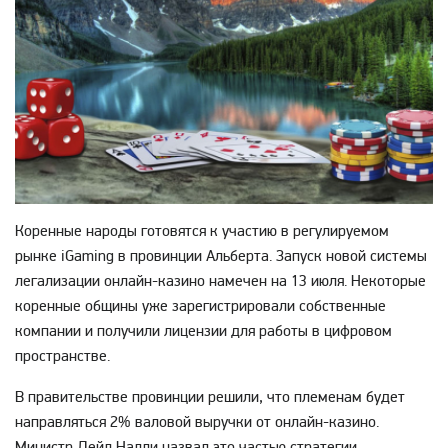
Коренные народы готовятся к участию в регулируемом
рынке iGaming в провинции Альберта. Запуск новой системы
легализации онлайн-казино намечен на 13 июля. Некоторые
коренные общины уже зарегистрировали собственные
компании и получили лицензии для работы в цифровом
пространстве.
В правительстве провинции решили, что племенам будет
направляться 2% валовой выручки от онлайн-казино.
Министр Дейл Налли назвал это частью стратегии