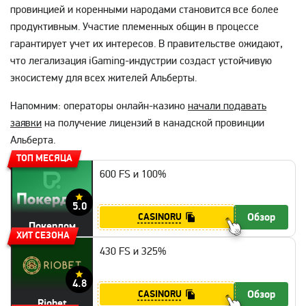
провинцией и коренными народами становится все более
продуктивным. Участие племенных общин в процессе
гарантирует учет их интересов. В правительстве ожидают,
что легализация iGaming-индустрии создаст устойчивую
экосистему для всех жителей Альберты.
Напомним: операторы онлайн-казино
начали подавать
заявки
на получение лицензий в канадской провинции
Альберта.
ТОП МЕСЯЦА
600 FS и 100%
5.0
Обзор
CASINORU
Покердом
ХИТ СЕЗОНА
430 FS и 325%
4.8
Обзор
CASINORU
Riobet