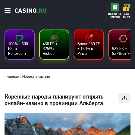
Казино на
Ваш
Android
бонус
100% + 600
430 FS +
Бонус 250 FS
FS от
325% в
+ 180% от
527 FS +
Pokerdom
Riobet
Pinco
827% от 7K
Главная
›
Новости казино
Коренные народы планируют открыть
онлайн-казино в провинции Альберта