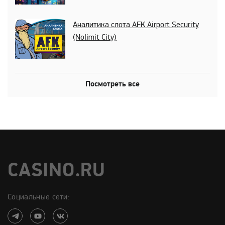
Аналитика слота AFK Airport Security
(Nolimit City)
Посмотреть все
CASINO.RU
Социальные сети: