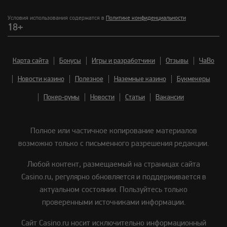
Условия использования содержатся в
Политике конфиденциальности
18+
Карта сайта
Бонусы
Игры и разработчики
Отзывы
ЧаВо
Новости казино
Полезное
Наземные казино
Букмекеры
Покер-румы
Новости
Статьи
Вакансии
Полное или частичное копирование материалов
возможно только с письменного разрешения редакции.
Любой контент, размещаемый на страницах сайта
Сasino.ru, регулярно обновляется и поддерживается в
актуальном состоянии. Пользуйтесь только
проверенными источниками информации.
Сайт Сasino.ru носит исключительно информационный