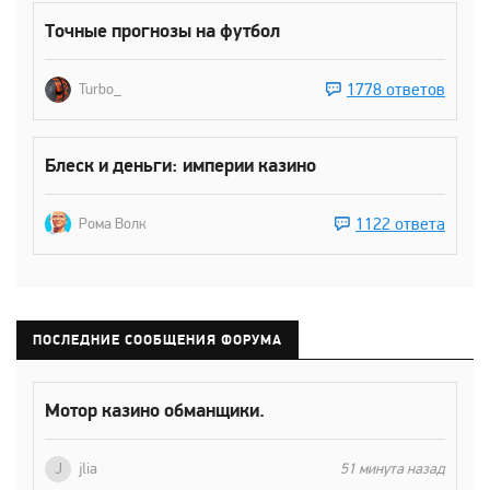
Точные прогнозы на футбол
1778 ответов
Turbo_
Блеск и деньги: империи казино
1122 ответа
Рома Волк
ПОСЛЕДНИЕ СООБЩЕНИЯ ФОРУМА
Мотор казино обманщики.
J
jlia
51 минута назад