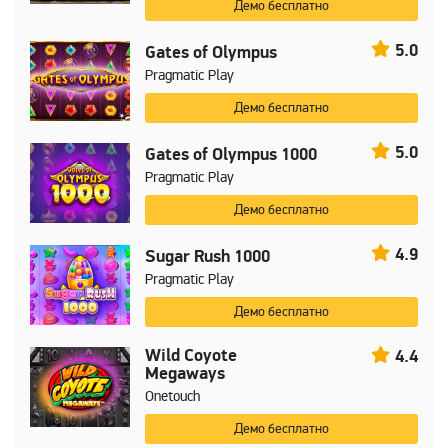
Демо бесплатно
5.0
Gates of Olympus
Pragmatic Play
Демо бесплатно
5.0
Gates of Olympus 1000
Pragmatic Play
Демо бесплатно
4.9
Sugar Rush 1000
Pragmatic Play
Демо бесплатно
Wild Coyote
4.4
Megaways
Onetouch
Демо бесплатно