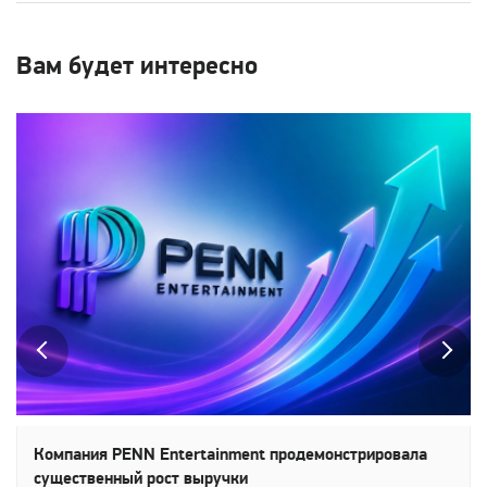
Вам будет интересно
Компания PENN Entertainment продемонстрировала
существенный рост выручки