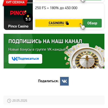
ХИТ СЕЗОНА
250 FS + 180% до 450 000
5.0
Обзор
CASINORU
Pinco Casino
ПОДПИШИСЬ НА НАШ КАНАЛ
Новые бонусы в группе VK каждый день
Подписаться
Поделиться:
20.05.2026