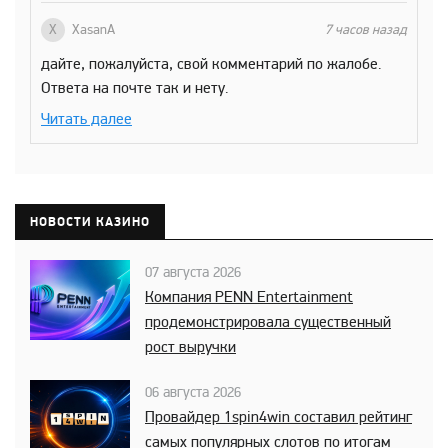
X
XasanA
7 часов назад
дайте, пожалуйста, свой комментарий по жалобе.
Ответа на почте так и нету.
Читать далее
НОВОСТИ КАЗИНО
07 августа 2026
Компания PENN Entertainment
продемонстрировала существенный
рост выручки
06 августа 2026
Провайдер 1spin4win составил рейтинг
самых популярных слотов по итогам