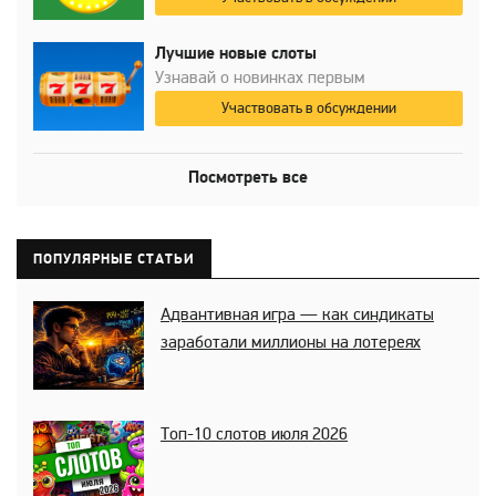
Лучшие новые слоты
Узнавай о новинках первым
Участвовать в обсуждении
Посмотреть все
ПОПУЛЯРНЫЕ СТАТЬИ
Адвантивная игра — как синдикаты
заработали миллионы на лотереях
Топ-10 слотов июля 2026