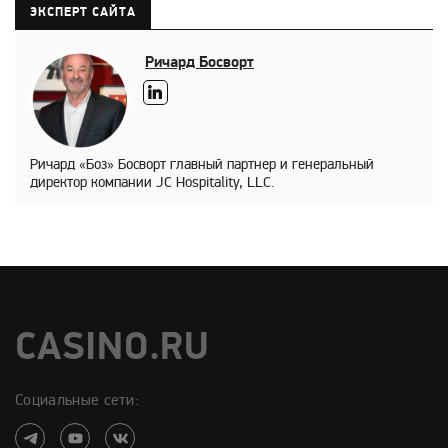
ЭКСПЕРТ САЙТА
Ричард Босворт
Ричард «Боз» Босворт главный партнер и генеральный
директор компании JC Hospitality, LLC.
CASINO.RU
Социальные сети: