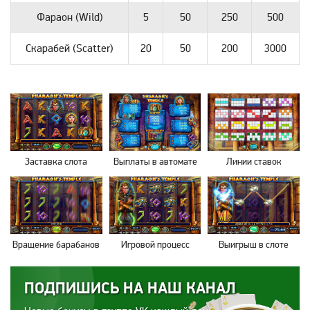
Фараон (Wild)
5
50
250
500
Скарабей (Scatter)
20
50
200
3000
Выплаты в автомате
Линии ставок
Заставка слота
Вращение барабанов
Игровой процесс
Выигрыш в слоте
ПОДПИШИСЬ НА НАШ КАНАЛ