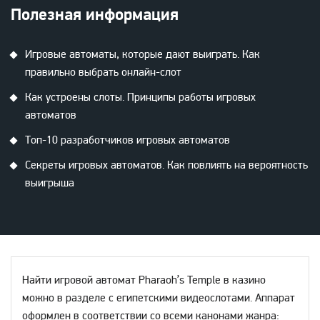
Полезная информация
Игровые автоматы, которые дают выиграть. Как
правильно выбрать онлайн-слот
Как устроены слоты. Принципы работы игровых
автоматов
Топ-10 разработчиков игровых автоматов
Секреты игровых автоматов. Как повлиять на вероятность
выигрыша
Найти игровой автомат Pharaoh’s Temple в казино
можно в разделе с египетскими видеослотами. Аппарат
оформлен в соответствии со всеми канонами жанра: