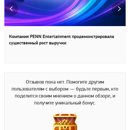
Компания PENN Entertainment продемонстрировала
существенный рост выручки
Отзывов пока нет. Помогите другим
пользователям с выбором — будьте первым, кто
поделится своим мнением о данном обзоре, и
получите уникальный бонус.