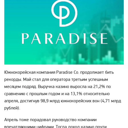
Южнокорейская компания Paradise Co. продолжает бить
рекорды. Май стал для оператора третьим успешным
месяцем подряд. Выручка казино выросла на 21,2% по
сравнению с прошлым годом и на 13,1% относительно
апреля, достигнув 98,9 млрд южнокорейских вон (4,71 млрд
рублей).
Апрель тоже порадовал руководство компании
впечатляющими цифрами. Тогда доход казино почти