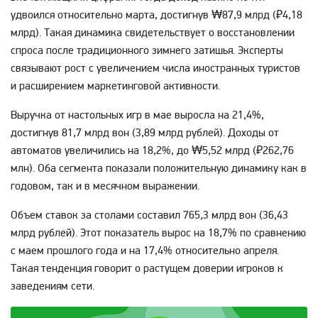
удвоился относительно марта, достигнув ₩87,9 млрд (₽4,18
млрд). Такая динамика свидетельствует о восстановлении
спроса после традиционного зимнего затишья. Эксперты
связывают рост с увеличением числа иностранных туристов
и расширением маркетинговой активности.
Выручка от настольных игр в мае выросла на 21,4%,
достигнув 81,7 млрд вон (3,89 млрд рублей). Доходы от
автоматов увеличились на 18,2%, до ₩5,52 млрд (₽262,76
млн). Оба сегмента показали положительную динамику как в
годовом, так и в месячном выражении.
Объем ставок за столами составил 765,3 млрд вон (36,43
млрд рублей). Этот показатель вырос на 18,7% по сравнению
с маем прошлого года и на 17,4% относительно апреля.
Такая тенденция говорит о растущем доверии игроков к
заведениям сети.