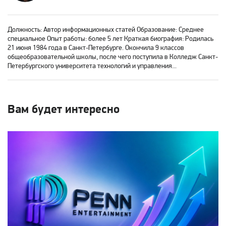
Должность: Автор информационных статей Образование: Среднее
специальное Опыт работы: более 5 лет Краткая биография: Родилась
21 июня 1984 года в Санкт-Петербурге. Окончила 9 классов
общеобразовательной школы, после чего поступила в Колледж Санкт-
Петербургского университета технологий и управления...
Вам будет интересно