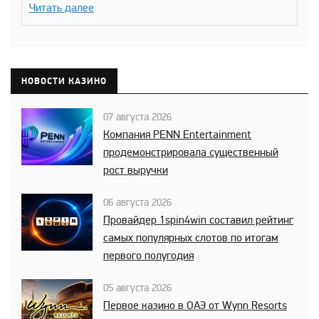
средств в настоящее время находится в работе
Читать далее
профильного отдела. Как только по результатам
рассмотрения появится обновлённая информация, мы
обязательно предоставим её в рамках данного
обращения. С уважением, команда Motor Casino! Я
НОВОСТИ КАЗИНО
так понимаю вы вывод не собираетесь возвращать
Верно. Это самое отвратительное отношения у вас.
07 августа 2026
Никому не советую с ними связыватся,на запросы не
Компания PENN Entertainment
отвечают, вип поддержка 0.трое суток морочить
продемонстрировала существенный
голову, деньги не пришли ни на карту ни на игровой
рост выручки
счет. Проблему эту решать вообще никто не намерен.
Это уже очевидно что лохотрон самый настоящий.
06 августа 2026
Буду уходить с этой платформы. Ребята кто меня
Провайдер 1spin4win составил рейтинг
читает однозначно не связывайтесь с этими гадами.
самых популярных слотов по итогам
первого полугодия
05 августа 2026
Первое казино в ОАЭ от Wynn Resorts