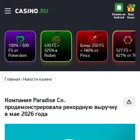
Казино на
Ваш
Android
бонус
100% + 600
430 FS +
Бонус 250 FS
FS от
325% в
+ 180% от
527 FS +
Pokerdom
Riobet
Pinco
827% от 7K
Главная
›
Новости казино
Компания Paradise Co.
продемонстрировала рекордную выручку
в мае 2026 года