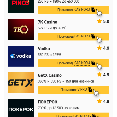
250 FS + 180% до 450 000
CASINORU
Промокод:
5.0
7K Casino
527 FS и до 827%
CASINORU
Промокод:
4.9
Vodka
350 FS и 125%
CASINORU
Промокод:
4.9
GetX Casino
360% и 350 FS + 150 для новичков
VIPRU
Промокод:
4.9
ПОКЕРОК
700% до 12 500 новичкам
CASINORUS
Промокод: