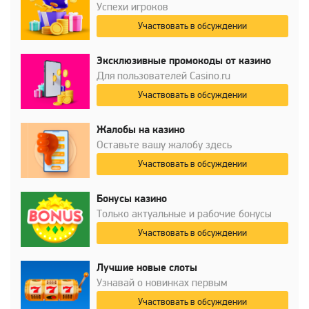
Успехи игроков
Участвовать в обсуждении
Эксклюзивные промокоды от казино
Для пользователей Casino.ru
Участвовать в обсуждении
Жалобы на казино
Оставьте вашу жалобу здесь
Участвовать в обсуждении
Бонусы казино
Только актуальные и рабочие бонусы
Участвовать в обсуждении
Лучшие новые слоты
Узнавай о новинках первым
Участвовать в обсуждении