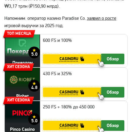
₩3,17 трлн (₽150,90 млрд).
Напомним: оператор казино Paradise Co.
заявил о росте
игровой выручки за 2025 год.
ТОП МЕСЯЦА
600 FS и 100%
5.0
Обзор
CASINORU
Покердом
ХИТ СЕЗОНА
430 FS и 325%
4.8
Обзор
CASINORU
Riobet
ХИТ СЕЗОНА
250 FS + 180% до 450 000
5.0
Обзор
CASINORU
Pinco Casino