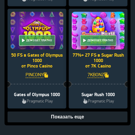
ДЕМО БЕСПЛАТНО
ДЕМО БЕСПЛАТНО
50 FS в Gates of Olympus
77%+ 27 FS в Sugar Rush
1000
1000
от Pinco Casino
от 7K Casino
PINCONY
7KBONZ
Gates of Olympus 1000
Sugar Rush 1000
Pragmatic Play
Pragmatic Play
Показать еще