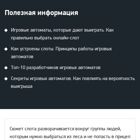
Полезная информация
Игровые автоматы, которые дают выиграть. Как
правильно выбрать онлайн-слот
Как устроены слоты. Принципы работы игровых
автоматов
Топ-10 разработчиков игровых автоматов
Секреты игровых автоматов. Как повлиять на вероятность
выигрыша
Сюжет слота разворачивается вокруг группы людей,
которым нужно выбраться из леса и не попасть в прицел