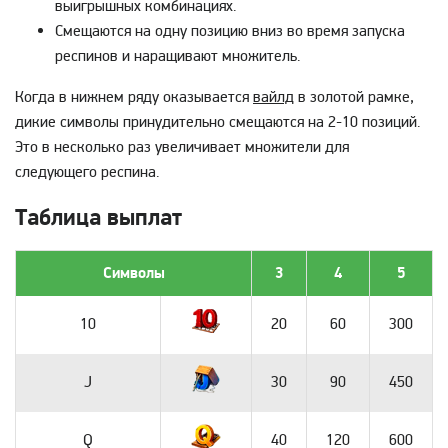
выигрышных комбинациях.
Смещаются на одну позицию вниз во время запуска
респинов и наращивают множитель.
Когда в нижнем ряду оказывается
вайлд
в золотой рамке,
дикие символы принудительно смещаются на 2-10 позиций.
Это в несколько раз увеличивает множители для
следующего респина.
Таблица выплат
Символы
3
4
5
10
20
60
300
J
30
90
450
Q
40
120
600