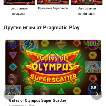
Вращение барабанов
Выигрышная
Бесплатные
комбинация
вращения
Другие игры от Pragmatic Play
5.0
Gates of Olympus Super Scatter