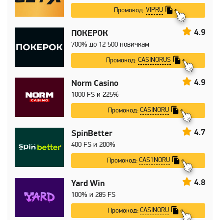
VIPRU
Промокод:
4.9
ПОКЕРОК
700% до 12 500 новичкам
CASINORUS
Промокод:
4.9
Norm Casino
1000 FS и 225%
CASINORU
Промокод:
4.7
SpinBetter
400 FS и 200%
CAS1NORU
Промокод:
4.8
Yard Win
100% и 285 FS
CASINORU
Промокод: