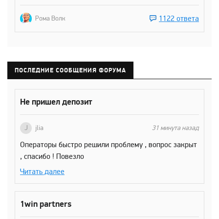
1122 ответа
Рома Волк
ПОСЛЕДНИЕ СООБЩЕНИЯ ФОРУМА
Не пришел депозит
J
jlia
31 минута назад
Операторы быстро решили проблему , вопрос закрыт
, спасибо ! Повезло
Читать далее
1win partners