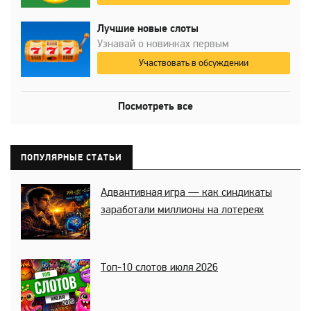
Лучшие новые слоты
Узнавай о новинках первым
Участвовать в обсуждении
Посмотреть все
ПОПУЛЯРНЫЕ СТАТЬИ
Адвантивная игра — как синдикаты
заработали миллионы на лотереях
Топ-10 слотов июля 2026