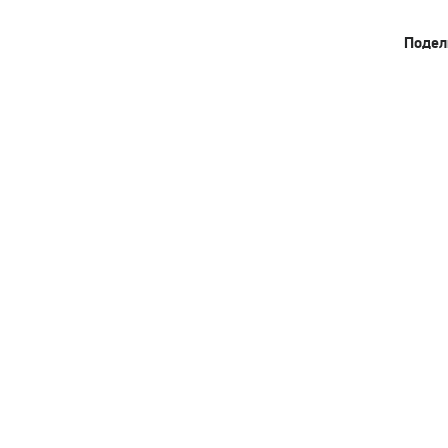
Подел