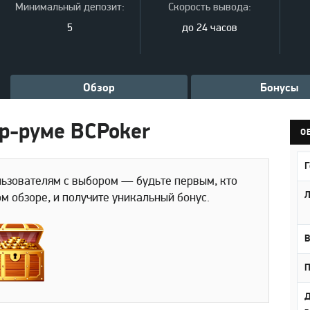
Минимальный депозит:
Скорость вывода:
5
до 24 часов
Обзор
Бонусы
р-руме BCPoker
О
Г
льзователям с выбором — будьте первым, кто
Л
м обзоре, и получите уникальный бонус.
В
П
Д