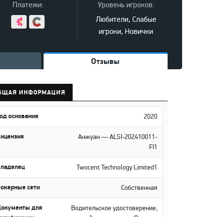
Платежи:
Уровень игроков:
Любители, Слабые
игроки, Новички
Отзывы
БЩАЯ ИНФОРМАЦИЯ
од основания
2020
ицензия
Анжуан — ALSI-202410011-
FI1
ладелец
Twocent Technology Limited1
окерные сети
Собственная
окументы для
Водительское удостоверение,