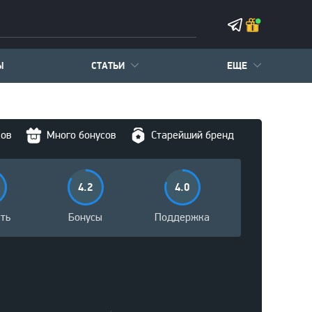
Ваш
бонус
Ы
СТАТЬИ
ЕЩЕ
ков
Много бонусов
Старейший бренд
4.2
4.0
ть
Бонусы
Поддержка