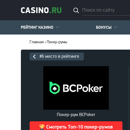
РЕЙТИНГ КАЗИНО
БОНУСЫ
Главная
›
Покер-румы
#6 место в рейтинге
Покер-рум BCPoker
Смотреть Топ-10 покер-румов