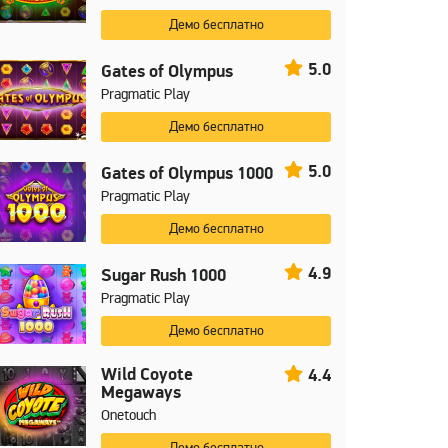
Демо бесплатно
5.0
Gates of Olympus
Pragmatic Play
Демо бесплатно
5.0
Gates of Olympus 1000
Pragmatic Play
Демо бесплатно
4.9
Sugar Rush 1000
Pragmatic Play
Демо бесплатно
Wild Coyote
4.4
Megaways
Onetouch
Демо бесплатно