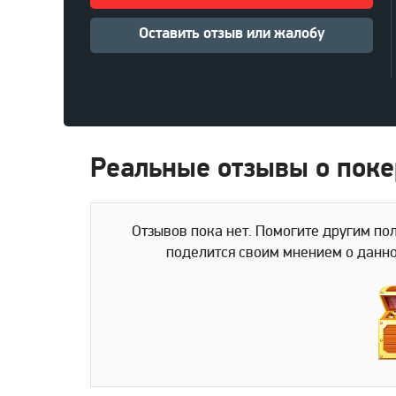
Оставить отзыв
или жалобу
Реальные отзывы о поке
Отзывов пока нет. Помогите другим по
поделится своим мнением о данно