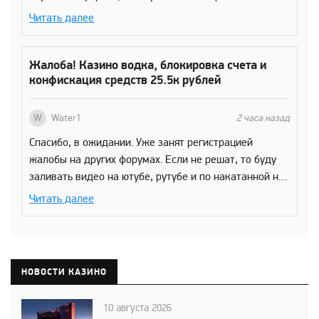
и обстоятельства совершенных покупок. Для
Читать далее
корректного ответа необходимо дождаться
результатов проверки. Со своей стороны
постараемся ускорить рассмотрение вопроса. Как
Жалоба! Казино водка, блокировка счета и
конфискация средств 25.5к рублей
только появится дополнительная информация,
обязательно сообщим вам. Уже 4 дня одно и тоже
самое я слышу понимаете, но ответа нету а то что
W
Water1
2 часа назад
говорит поддержка сами купили 🤦‍♂️зачем мне
Спасибо, в ожидании. Уже занят регистрацией
обманывать ради16000рб я и по 30-40-50.000 сливал
жалобы на других форумах. Если не решат, то буду
но такого не было, смотрите что хотите конечно и за
заливать видео на ютубе, рутубе и по накатанной на
одно смотрите я за 2 года за такие деньги 8000рб не
эту Водку казино. Это просто беспредел внести 20к и
Читать далее
покупал никогда, если вы думаете я вас обманывать
при попытке вывести 25к получить бан.
или ещё что то хочу дальше не сделал бы депозиты и
не играл бы, сколько бы я до этого не слил это да не
удачи были и я много потерял за 2 года но такого не
было а щас просто в моменте 16.000рб ушел как
НОВОСТИ КАЗИНО
даже не знаю
10 августа 2026