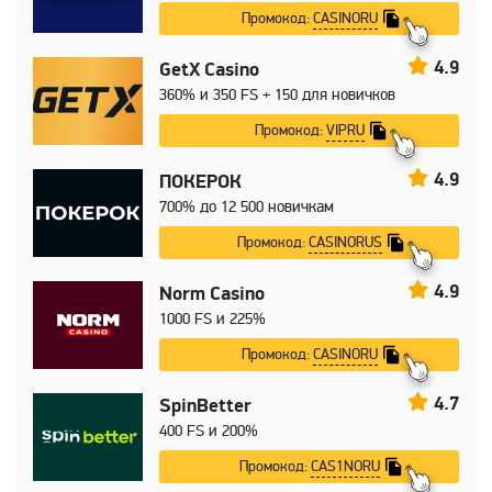
CASINORU
Промокод:
4.9
GetX Casino
360% и 350 FS + 150 для новичков
VIPRU
Промокод:
4.9
ПОКЕРОК
700% до 12 500 новичкам
CASINORUS
Промокод:
4.9
Norm Casino
1000 FS и 225%
CASINORU
Промокод:
4.7
SpinBetter
400 FS и 200%
CAS1NORU
Промокод: