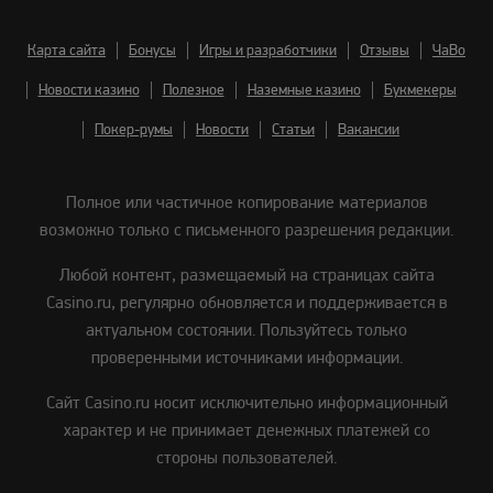
Карта сайта
Бонусы
Игры и разработчики
Отзывы
ЧаВо
Новости казино
Полезное
Наземные казино
Букмекеры
Покер-румы
Новости
Статьи
Вакансии
Полное или частичное копирование материалов
возможно только с письменного разрешения редакции.
Любой контент, размещаемый на страницах сайта
Сasino.ru, регулярно обновляется и поддерживается в
актуальном состоянии. Пользуйтесь только
проверенными источниками информации.
Сайт Сasino.ru носит исключительно информационный
характер и не принимает денежных платежей со
стороны пользователей.