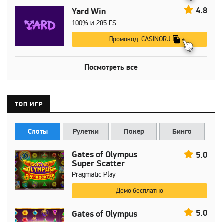
4.8
Yard Win
100% и 285 FS
CASINORU
Промокод:
Посмотреть все
ТОП ИГР
Слоты
Рулетки
Покер
Бинго
Gates of Olympus
5.0
Super Scatter
Pragmatic Play
Демо бесплатно
5.0
Gates of Olympus