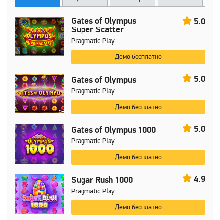
Gates of Olympus
5.0
Super Scatter
Pragmatic Play
Демо бесплатно
5.0
Gates of Olympus
Pragmatic Play
Демо бесплатно
5.0
Gates of Olympus 1000
Pragmatic Play
Демо бесплатно
4.9
Sugar Rush 1000
Pragmatic Play
Демо бесплатно