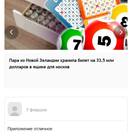
Пара из Новой Зеландии хранила билет на 33,5 млн
долларов в ящике для носков
7 февраля
Приложение отличное