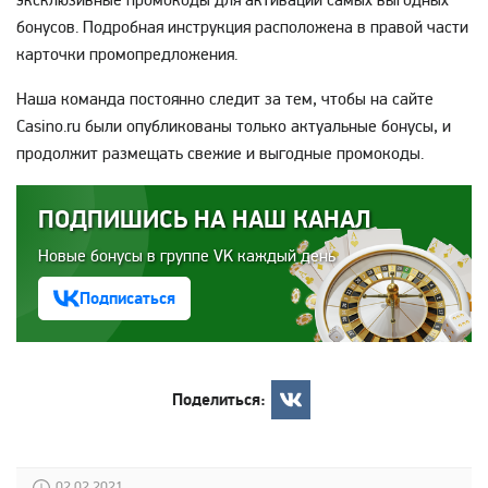
эксклюзивные промокоды для активации самых выгодных
бонусов. Подробная инструкция расположена в правой части
карточки промопредложения.
Наша команда постоянно следит за тем, чтобы на сайте
Casino.ru были опубликованы только актуальные бонусы, и
продолжит размещать свежие и выгодные промокоды.
ПОДПИШИСЬ НА НАШ КАНАЛ
Новые бонусы в группе VK каждый день
Подписаться
Поделиться:
02.02.2021