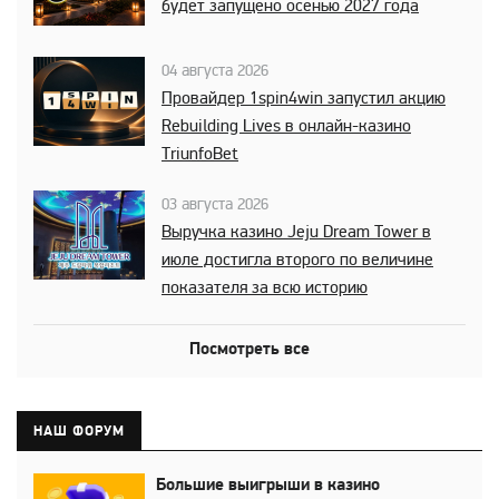
будет запущено осенью 2027 года
04 августа 2026
Провайдер 1spin4win запустил акцию
Rebuilding Lives в онлайн-казино
TriunfoBet
03 августа 2026
Выручка казино Jeju Dream Tower в
июле достигла второго по величине
показателя за всю историю
Посмотреть все
НАШ ФОРУМ
Большие выигрыши в казино