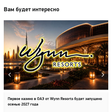
Вам будет интересно
Первое казино в ОАЭ от Wynn Resorts будет запущено
осенью 2027 года