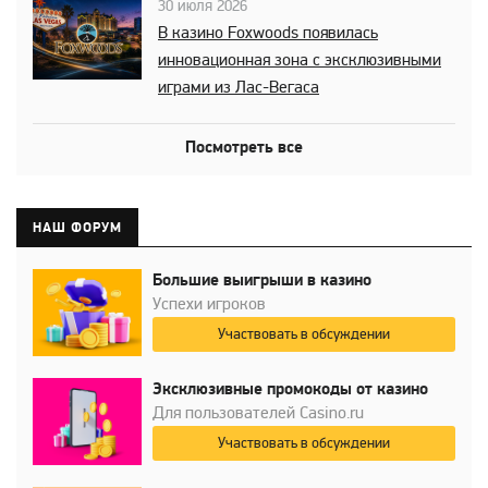
30 июля 2026
персональное обслуживание, свободный вход в VIP-
В казино Foxwoods появилась
области. Стоимость? Сложно считать в деньгах, но в
инновационная зона с эксклюзивными
среднем Gold status означает дополнительно $200-
400 в бонусах и персональных предложений за год.
играми из Лас-Вегаса
Это худший курс обмена. Free Play $50 = 1500 точек.
Но cash redemption даёт $15-22 за те же 1500 точек.
Посмотреть все
Free Play иллюзорно выглядит щедрее, но это слова
казино, чтобы вы продолжали играть на слотах. , не
для покупок. Если вы регулярный игрок (2-3 круиза в
НАШ ФОРУМ
год), стремитесь достичь Gold или Platinum.
Бенефиты статуса (бесплатные апгрейды номера,
Большие выигрыши в казино
бесплатные напитки, персональные бонусы) стоят
Успехи игроков
больше, чем прямой cash redemption. выбирайте
Участвовать в обсуждении
только если вы ONE-TIME игрок. Вы в первый раз на
круизе, накопили 2000 точек, хотите снять деньги и
Эксклюзивные промокоды от казино
уйти. Берите cash ($20-30) и забывайте. Не
Для пользователей Casino.ru
накапливайте для будущего, если не планируете
Участвовать в обсуждении
вернуться. на точки. Обычно в конце года или перед
летним сезоном казино даёт бонусные множители: