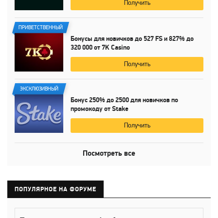
Получить
ПРИВЕТСТВЕННЫЙ
Бонусы для новичков до
527 FS
и
827%
до
320 000
от
7K Casino
Получить
ЭКСКЛЮЗИВНЫЙ
Бонус
250%
до
2500 для
новичков по
промокоду от Stake
Получить
Посмотреть все
ПОПУЛЯРНОЕ НА ФОРУМЕ