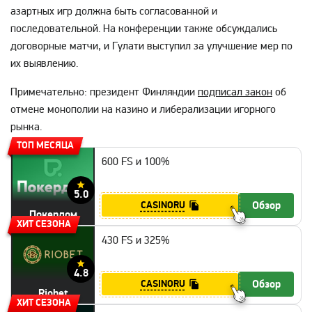
азартных игр должна быть согласованной и
последовательной. На конференции также обсуждались
договорные матчи, и Гулати выступил за улучшение мер по
их выявлению.
Примечательно: президент Финляндии
подписал закон
об
отмене монополии на казино и либерализации игорного
рынка.
ТОП МЕСЯЦА
600 FS и 100%
5.0
Обзор
CASINORU
Покердом
ХИТ СЕЗОНА
430 FS и 325%
4.8
Обзор
CASINORU
Riobet
ХИТ СЕЗОНА