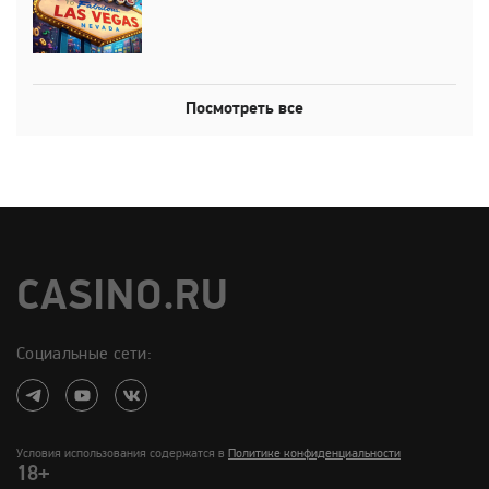
Посмотреть все
CASINO.RU
Социальные сети:
Условия использования содержатся в
Политике конфиденциальности
18+