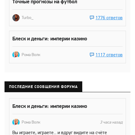
Точные прогнозы на футбол
1776 ответов
Turbo_
Блеск и деньги: империи казино
1117 ответов
Рома Волк
ПОСЛЕДНИЕ СООБЩЕНИЯ ФОРУМА
Блеск и деньги: империи казино
Рома Волк
3 часа назад
Вы играете, играете... и вдруг видите на счёте