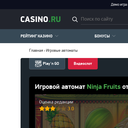
РЕЙТИНГ КАЗИНО
БОНУСЫ
Главная
›
Игровые автоматы
Play'n GO
Видеослот
Игровой автомат
Ninja Fruits
от
Оценка редакции
3.0