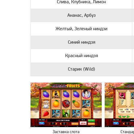
Слива, Клубника, Лимон
Ананас, Арбуз
Желтый, Зеленый ниндзи
Синий ниндзя
Красный ниндзя
Старик (Wild)
Заставка слота
Станда