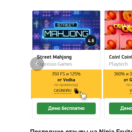
4.4
4.6
Street Mahjong
Coin! Coin
Espresso Games
Playtech
100%
350 FS и 125%
360% и 3
дом
от Vodka
от 
н
оду
по промокоду
по
CASINORU
V
латно
Демо бесплатно
Демо