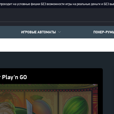
ИГРОВЫЕ АВТОМАТЫ
ПОКЕР-РУМ
 Play'n GO