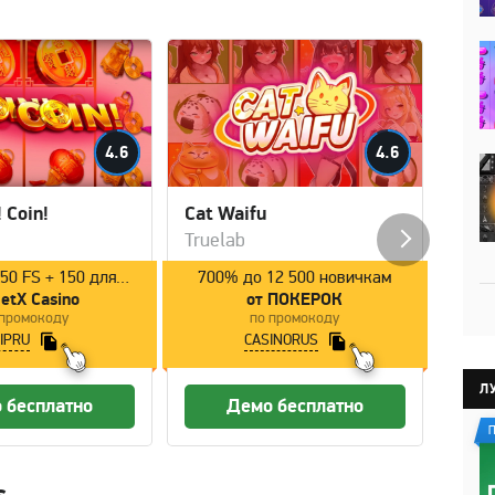
4.6
4.6
! Coin!
Cat Waifu
Saku
Truelab
Quic
50 FS + 150 для
700% до 12 500 новичкам
GetX Casino
овичков
от ПОКЕРОК
 промокоду
по промокоду
IPRU
CASINORUS
Л
 бесплатно
Демо бесплатно