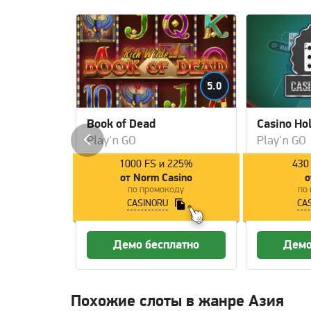
4.6
5.0
1001 Mystery Genie Fortunes
Book of Dead
Casino Ho
Play'n GO
Play'n GO
S и до 827%
1000 FS и 225%
430
sino
от Norm Casino
о
оду
по промокоду
по
CASINORU
CA
латно
Демо бесплатно
Демо
Похожие слоты в жанре Азия