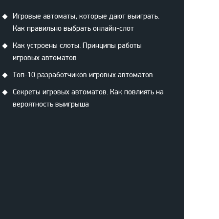
Игровые автоматы, которые дают выиграть.
Как правильно выбрать онлайн-слот
Как устроены слоты. Принципы работы
игровых автоматов
Топ-10 разработчиков игровых автоматов
Секреты игровых автоматов. Как повлиять на
вероятность выигрыша
ДЕМО БЕСПЛАТНО
ДЕМО БЕСПЛАТНО
27 FS в Sugar Rush 1000
300 FS в Wild Coyote
от 7K Casino
Megaways
от Vodka
7KBONZ
CASINORU