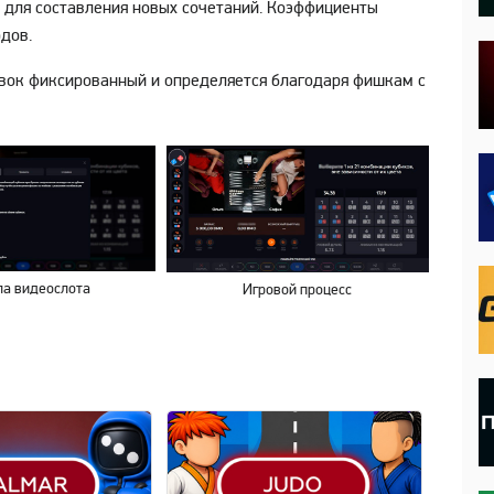
 для составления новых сочетаний. Коэффициенты
дов.
авок фиксированный и определяется благодаря фишкам с
ла видеослота
Игровой процесс