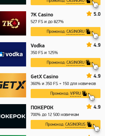
CASINORU
Промокод:
5.0
7K Casino
527 FS и до 827%
CASINORU
Промокод:
4.9
Vodka
350 FS и 125%
CASINORU
Промокод:
4.9
GetX Casino
360% и 350 FS + 150 для новичков
VIPRU
Промокод:
4.9
ПОКЕРОК
700% до 12 500 новичкам
CASINORUS
Промокод: