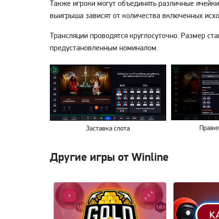
Также игроки могут объединять различные ячейки
выигрыша зависят от количества включенных исхо
Трансляции проводятся круглосуточно. Размер ст
предустановленным номиналом.
Прави
Заставка слота
Другие игры от Winline