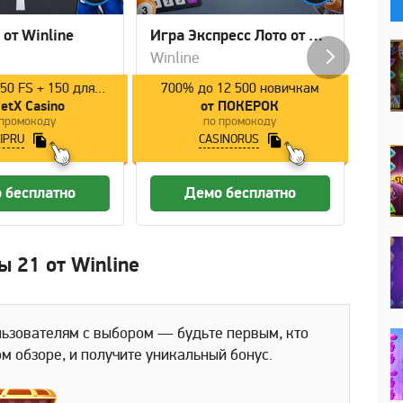
 от Winline
Игра Экспресс Лото от Winline
Игра
Winline
Winl
50 FS + 150 для
700% до 12 500 новичкам
GetX Casino
овичков
от ПОКЕРОК
 промокоду
по промокоду
IPRU
CASINORUS
 бесплатно
Демо бесплатно
 21 от Winline
льзователям с выбором — будьте первым, кто
м обзоре, и получите уникальный бонус.