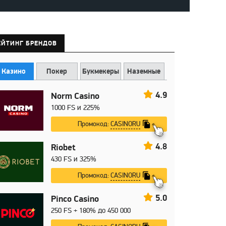
ЕЙТИНГ БРЕНДОВ
Казино
Покер
Букмекеры
Наземные
4.9
Norm Casino
1000 FS и 225%
CASINORU
Промокод:
4.8
Riobet
430 FS и 325%
CASINORU
Промокод:
5.0
Pinco Casino
250 FS + 180% до 450 000