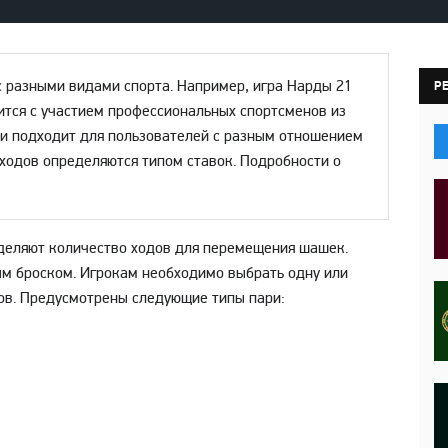
 разными видами спорта. Например, игра Нарды 21
Р
ится с участием профессиональных спортсменов из
е и подходит для пользователей с разным отношением
сходов определяются типом ставок. Подробности о
еделяют количество ходов для перемещения шашек.
м броском. Игрокам необходимо выбрать одну или
ов. Предусмотрены следующие типы пари: