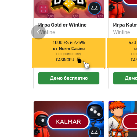
4.4
4.4
Игра Экспресс Лото от Winline
Игра Gold от Winline
Игра Kalm
Winline
Winline
S и до 827%
1000 FS и 225%
430
sino
от Norm Casino
о
оду
по промокоду
по
CASINORU
CA
латно
Демо бесплатно
Демо
4.3
4.4