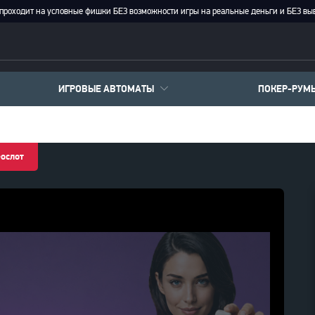
ИГРОВЫЕ АВТОМАТЫ
ПОКЕР-РУМ
ослот