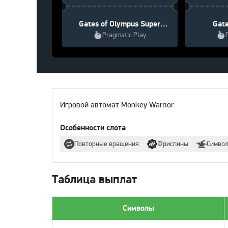
— Gods of War
Gates of Olympus Super
Gate
Scatter
tic Play
Pragmatic Play
Игровой автомат Monkey Warrior
Особенности слота
Повторные вращения
Фриспины
Символ
Таблица выплат
Символы