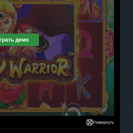
грать демо
Развернуть