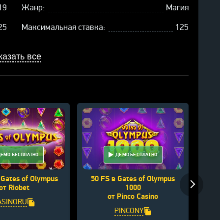
19
Жанр:
Магия
25
Максимальная ставка:
125
казать все
ЕМО БЕСПЛАТНО
ДЕМО БЕСПЛАТНО
 Gates of Olympus
50 FS в Gates of Olympus
77%+ 
от Riobet
1000
от Pinco Casino
ASINORU
PINCONY