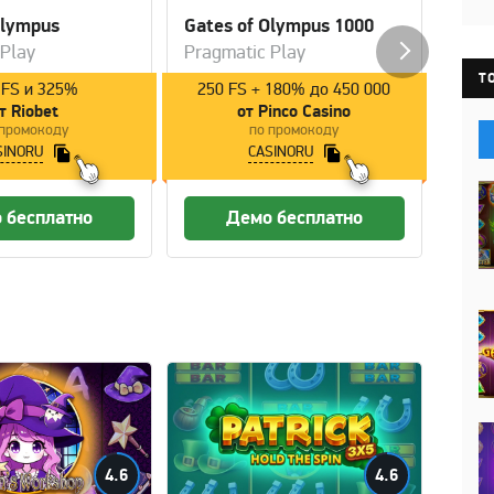
Olympus
Gates of Olympus 1000
Suga
 Play
Pragmatic Play
Prag
Т
 FS и 325%
250 FS + 180% до 450 000
т Riobet
от Pinco Casino
 промокоду
по промокоду
SINORU
CASINORU
 бесплатно
Демо бесплатно
4.6
4.6