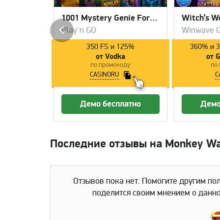
1001 Mystery Genie Fortunes
Witch’s W
Play'n GO
Winwave 
 225%
350 FS и 125%
360% и 3
asino
от Vodka
от 
н
оду
по промокоду
по
CASINORU
C
латно
Демо бесплатно
Демо
Последние отзывы на Monkey Wa
Отзывов пока нет. Помогите другим по
поделится своим мнением о данно