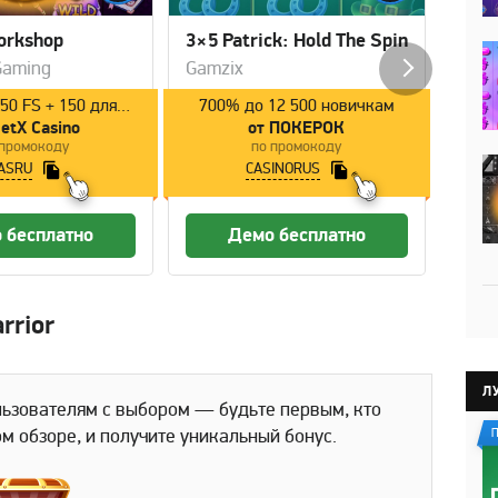
orkshop
3×5 Patrick: Hold The Spin
Poti
Gaming
Gamzix
Pete
50 FS + 150 для
700% до 12 500 новичкам
GetX Casino
овичков
от ПОКЕРОК
 промокоду
по промокоду
ASRU
CASINORUS
 бесплатно
Демо бесплатно
rrior
Л
льзователям с выбором — будьте первым, кто
м обзоре, и получите уникальный бонус.