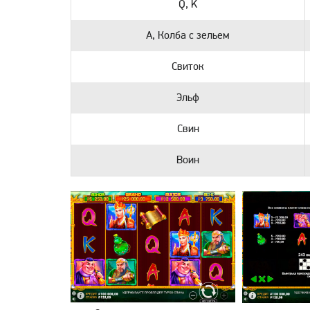
Q, K
A, Колба с зельем
Свиток
Эльф
Свин
Воин