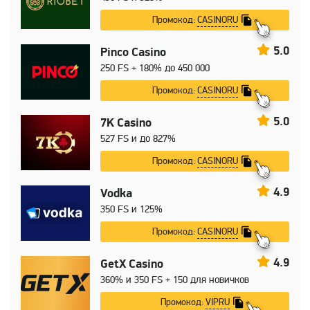
CASINORU
Промокод:
5.0
Pinco Casino
250 FS + 180% до 450 000
CASINORU
Промокод:
5.0
7K Casino
527 FS и до 827%
CASINORU
Промокод:
4.9
Vodka
350 FS и 125%
CASINORU
Промокод:
4.9
GetX Casino
360% и 350 FS + 150 для новичков
VIPRU
Промокод: