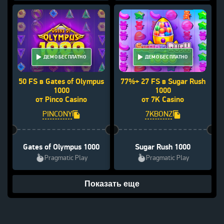
ДЕМО БЕСПЛАТНО
ДЕМО БЕСПЛАТНО
50 FS в Gates of Olympus
77%+ 27 FS в Sugar Rush
1000
1000
от Pinco Casino
от 7K Casino
PINCONY
7KBONZ
Gates of Olympus 1000
Sugar Rush 1000
Pragmatic Play
Pragmatic Play
Показать еще