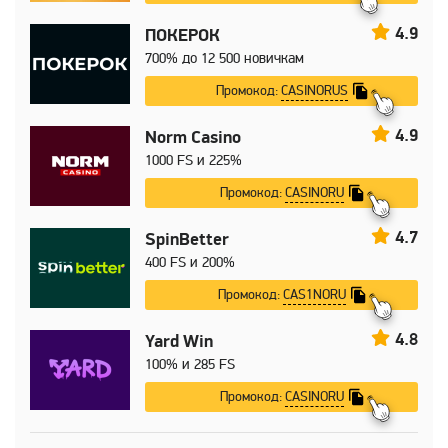
4.9
ПОКЕРОК
700% до 12 500 новичкам
CASINORUS
Промокод:
4.9
Norm Casino
1000 FS и 225%
CASINORU
Промокод:
4.7
SpinBetter
400 FS и 200%
CAS1NORU
Промокод:
4.8
Yard Win
100% и 285 FS
CASINORU
Промокод: