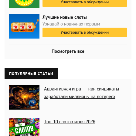
Участвовать в обсуждении
Лучшие новые слоты
Узнавай о новинках первым
Участвовать в обсуждении
Посмотреть все
ПОПУЛЯРНЫЕ СТАТЬИ
Адвантивная игра — как синдикаты
заработали миллионы на лотереях
Топ-10 слотов июля 2026