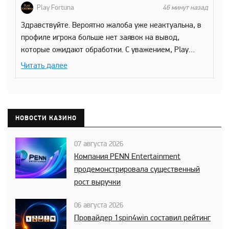
запросу в ближайшее время. Если у вас возникнут
Play Fortuna
46 минут назад
дополнительные вопросы, пожалуйста, не
Здравствуйте. Вероятно жалоба уже неактуальна, в
стесняйтесь обращаться. Мне сообщили, что якобы
профиле игрока больше нет заявок на вывод,
платеж не прошел проверку и буду возвращены
которые ожидают обработки. С уважением, Play
средства. Как вы можете заметить, денежные
Fortuna
средства успешно поступили на кошелёк ваш что и
Читать далее
доказывает сайт тронсканер. Прошу вернуть
средства или зачислить их на баланс сайта
НОВОСТИ КАЗИНО
07 августа 2026
Компания PENN Entertainment
продемонстрировала существенный
рост выручки
06 августа 2026
Провайдер 1spin4win составил рейтинг