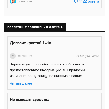
1122 ответа
Рома Волк
ПОСЛЕДНИЕ СООБЩЕНИЯ ФОРУМА
Депозит криптой 1win
M
miliyliskov
21 минута назад
Здравствуйте! Спасибо за ваше сообщение и
предоставленную информацию. Мы приносим
извинения за путаницу, возникшую с вашим
депозитом. Ваш запрос будет передан в финансовый
Читать далее
отдел для ручной проверки и зачисления средств на
ваш игровой баланс. Мы понимаем, что это может
быть неприятно, и ценим ваше терпение в данной
Не выводят средства
ситуации. Вы получите обновление по вашему