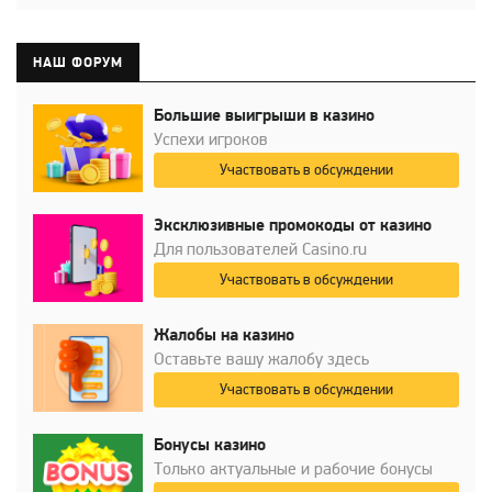
НАШ ФОРУМ
Большие выигрыши в казино
Успехи игроков
Участвовать в обсуждении
Эксклюзивные промокоды от казино
Для пользователей Casino.ru
Участвовать в обсуждении
Жалобы на казино
Оставьте вашу жалобу здесь
Участвовать в обсуждении
Бонусы казино
Только актуальные и рабочие бонусы