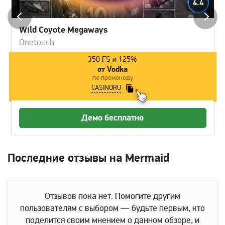
4.4
Wild Coyote Megaways
Onetouch
350 FS и 125%
от Vodka
по промокоду
CASINORU
Демо бесплатно
Последние отзывы на Mermaid
Отзывов пока нет. Помогите другим
пользователям с выбором — будьте первым, кто
поделится своим мнением о данном обзоре, и