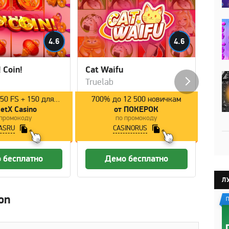
4.6
4.6
! Coin!
Cat Waifu
Saku
Truelab
Quic
50 FS + 150 для
700% до 12 500 новичкам
GetX Casino
овичков
от ПОКЕРОК
 промокоду
по промокоду
ASRU
CASINORUS
 бесплатно
Демо бесплатно
Л
on