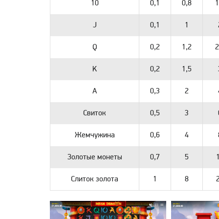
10
0,1
0,8
1
J
0,1
1
Q
0,2
1,2
2
K
0,2
1,5
A
0,3
2
Свиток
0,5
3
Жемчужина
0,6
4
Золотые монеты
0,7
5
Слиток золота
1
8