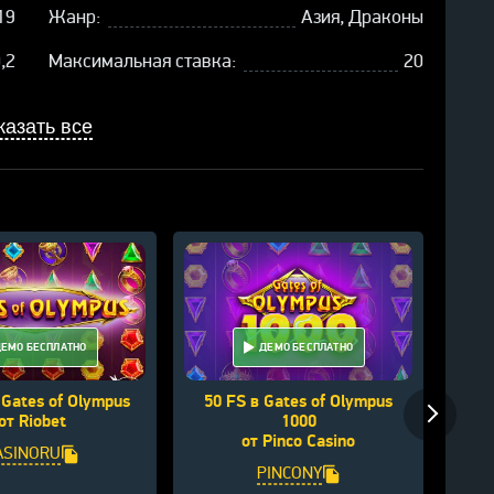
19
Жанр:
Азия,
Драконы
,2
Максимальная ставка:
20
казать все
ЕМО БЕСПЛАТНО
ДЕМО БЕСПЛАТНО
 Gates of Olympus
50 FS в Gates of Olympus
77%+ 
от Riobet
1000
от Pinco Casino
ASINORU
PINCONY