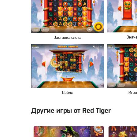
Знач
Заставка слота
Игро
Вайлд
Другие игры от Red Tiger