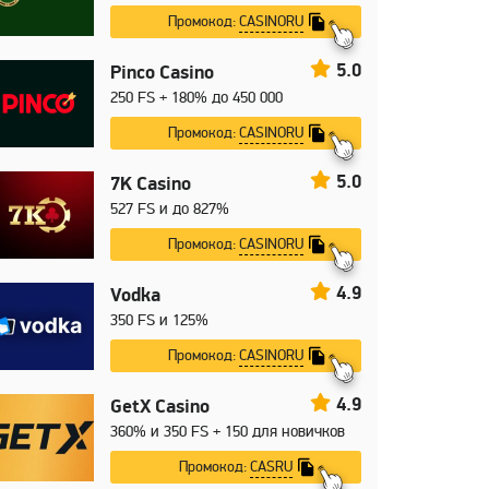
CASINORU
Промокод:
5.0
Pinco Casino
250 FS + 180% до 450 000
CASINORU
Промокод:
5.0
7K Casino
527 FS и до 827%
CASINORU
Промокод:
4.9
Vodka
350 FS и 125%
CASINORU
Промокод:
4.9
GetX Casino
360% и 350 FS + 150 для новичков
CASRU
Промокод: