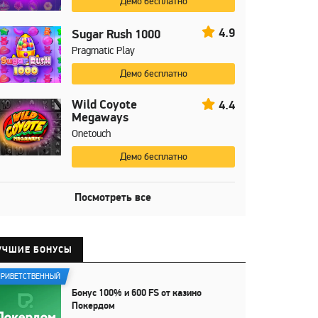
Демо бесплатно
4.9
Sugar Rush 1000
Pragmatic Play
4.4
4.6
Демо бесплатно
ra Fortune
Street Mahjong
Wild Coyote
4.4
kspin
Espresso Games
Megaways
Onetouch
1000 FS и 225%
350 FS и 125%
от Norm Casino
от Vodka
Демо бесплатно
по промокоду
по промокоду
CASINORU
CASINORU
Посмотреть все
Демо бесплатно
Демо бесплатно
УЧШИЕ БОНУСЫ
ПРИВЕТСТВЕННЫЙ
Бонус
100%
и
600 FS
от казино
Покердом