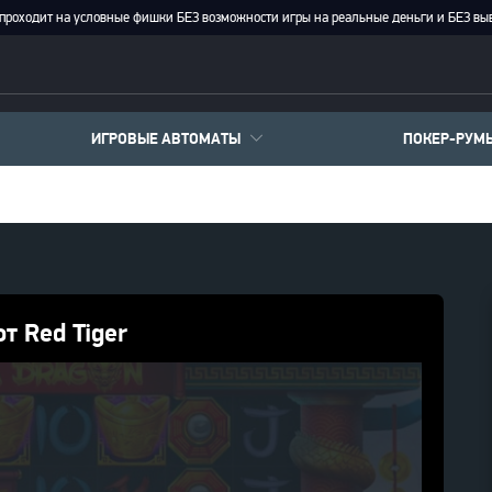
ИГРОВЫЕ АВТОМАТЫ
ПОКЕР-РУМ
т Red Tiger