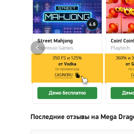
4.4
4.6
Street Mahjong
Coin! Coin
Espresso Games
Playtech
 225%
350 FS и 125%
360% и 3
asino
от Vodka
от 
н
оду
по промокоду
по
CASINORU
C
латно
Демо бесплатно
Демо
Последние отзывы на Mega Drag