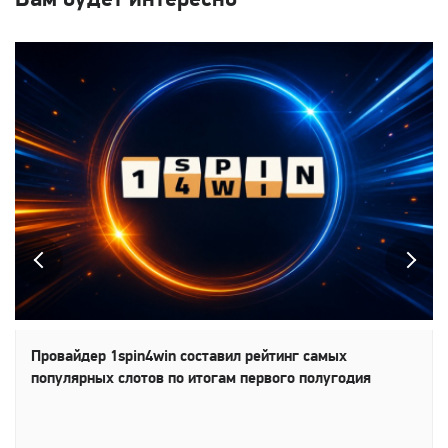
Провайдер 1spin4win составил рейтинг самых
популярных слотов по итогам первого полугодия