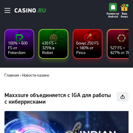
Казино на
Ваш
Android
бонус
100% + 600
430 FS +
Бонус 250 FS
FS от
325% в
+ 180% от
527 FS +
Pokerdom
Riobet
Pinco
827% от 7K
Главная
›
Новости казино
Maxxsure объединяется с IGA для работы
с киберрисками