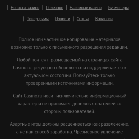
Новости казино
Полезное
Наземные казино
Букмекеры
Покер-румы
Новости
Статьи
Вакансии
Полное или частичное копирование материалов
возможно только с письменного разрешения редакции.
Любой контент, размещаемый на страницах сайта
Сasino.ru, регулярно обновляется и поддерживается в
актуальном состоянии. Пользуйтесь только
проверенными источниками информации.
Сайт Сasino.ru носит исключительно информационный
характер и не принимает денежных платежей со
стороны пользователей.
Азартные игры должны расцениваться как развлечение,
а не как способ заработка. Чрезмерное увлечение