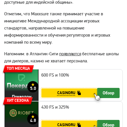
доступные для индейской общины».
Отметим, что Maxxsure также принимает участие в
инициативе Международной ассоциации игровых
стандартов, направленной на повышение
информированности и обучения регуляторов и игровых
компаний по всему миру.
Напомним: в Атлантик-Сити
появляются
бесплатные школы
для дилеров, казино не хватает персонала.
ТОП МЕСЯЦА
600 FS и 100%
5.0
Обзор
CASINORU
Покердом
ХИТ СЕЗОНА
430 FS и 325%
4.8
Обзор
CASINORU