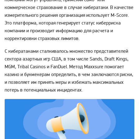
коммерческое страхование в случае кибератаки. В качестве
измерительного решения организация использует M-Score.
Это платформа, которая генерирует статус киберриска
компании и производит информацию для расчета и
корректировки страховых лимитов.
С кибератаками сталкивалось множество представителей
сектора азартных игр США, в том числе Sands, Draft Kings,
MGM, Tribal Casinos и FanDuel. Метод Maxxsure помогает
казино и букмекерам определить, в чем заключаются риски,
и позволяет им принять меры и избежать максимальных
потерь в потенциальных инцидентах.