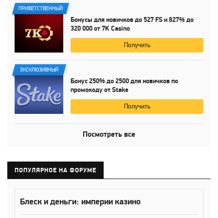
ПРИВЕТСТВЕННЫЙ
Бонусы для новичков до
527 FS
и
827%
до
320 000
от
7K Casino
Получить
ЭКСКЛЮЗИВНЫЙ
Бонус
250%
до
2500 для
новичков по
промокоду от Stake
Получить
Посмотреть все
ПОПУЛЯРНОЕ НА ФОРУМЕ
Блеск и деньги: империи казино