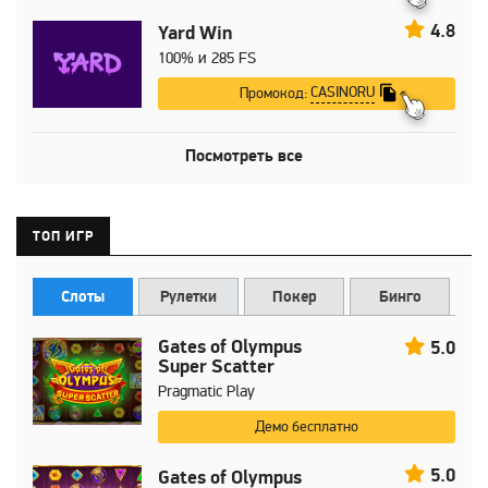
4.8
Yard Win
100% и 285 FS
CASINORU
Промокод:
Посмотреть все
ТОП ИГР
Слоты
Рулетки
Покер
Бинго
Gates of Olympus
5.0
Super Scatter
Pragmatic Play
Демо бесплатно
5.0
Gates of Olympus