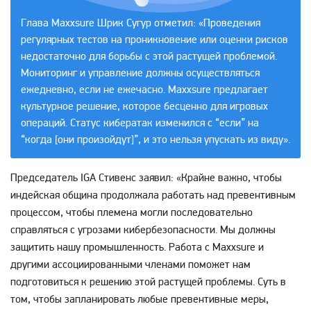
Глава Maxxsure Шрик Сугур отметил: «Проведения
регулярных тестов на проникновение или оценки рисков
недостаточно для борьбы с этой растущей проблемой.
Мониторинг и управление должны осуществляться
ежедневно, если не ежечасно. Maxxsure предлагает
культурное решение, которое бесценно для игровых
операций. Статус кибератак изменился с “если” на
“когда [они произойдут]”, и это нельзя упускать из виду».
Председатель IGA Стивенс заявил: «Крайне важно, чтобы
индейская община продолжала работать над превентивным
процессом, чтобы племена могли последовательно
справляться с угрозами кибербезопасности. Мы должны
защитить нашу промышленность. Работа с Maxxsure и
другими ассоциированными членами поможет нам
подготовиться к решению этой растущей проблемы. Суть в
том, чтобы запланировать любые превентивные меры,