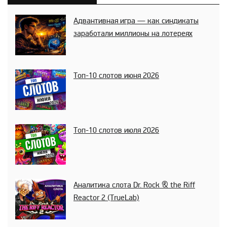
Адвантивная игра — как синдикаты
заработали миллионы на лотереях
Топ-10 слотов июня 2026
Топ-10 слотов июля 2026
Аналитика слота Dr. Rock & the Riff
Reactor 2 (TrueLab)