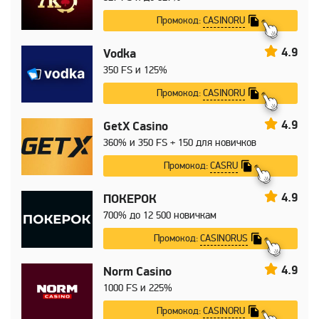
CASINORU
Промокод:
4.9
Vodka
350 FS и 125%
CASINORU
Промокод:
4.9
GetX Casino
360% и 350 FS + 150 для новичков
CASRU
Промокод:
4.9
ПОКЕРОК
700% до 12 500 новичкам
CASINORUS
Промокод:
4.9
Norm Casino
1000 FS и 225%
CASINORU
Промокод: