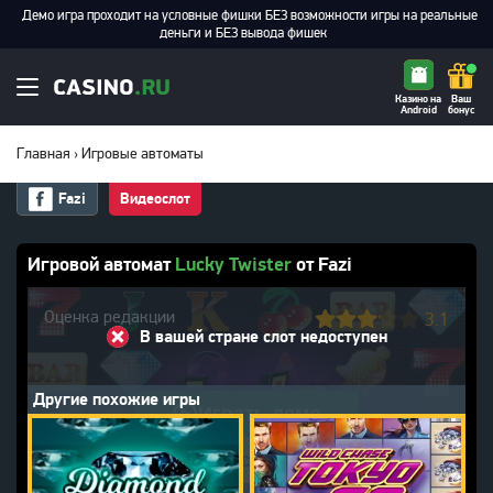
Казино на
Ваш
Android
бонус
Главная
›
Игровые автоматы
Fazi
Видеослот
Игровой автомат
Lucky Twister
от Fazi
Оценка редакции
3.1
В вашей стране слот недоступен
Другие похожие игры
Играть демо
Бонусы слота