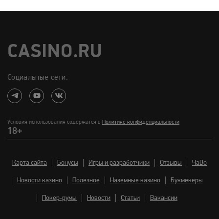
CASINO.RU
Социальные сети:
Условия использования содержатся в
Политике конфиденциальности
18+
Карта сайта
Бонусы
Игры и разработчики
Отзывы
ЧаВо
Новости казино
Полезное
Наземные казино
Букмекеры
Покер-румы
Новости
Статьи
Вакансии