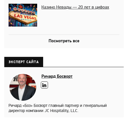
Казино Невады — 20 лет в цифрах
Посмотреть все
ЭКСПЕРТ САЙТА
Ричард Босворт
Ричард «Боз» Босворт главный партнер и генеральный
директор компании JC Hospitality, LLC.