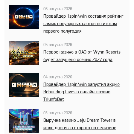
06 августа 2026
Провайдер 1spin4win составил рейтинг
самых популярных слотов по итогам
первого полугодия
05 августа 2026
Первое казино в ОАЭ от Wynn Resorts
будет запущено осенью 2027 года
04 августа 2026
Провайдер 1spin4win запустил акцию
Rebuilding Lives в онлайн-казино
TriunfoBet
03 августа 2026
Выручка казино Jeju Dream Tower в
июле достигла второго по величине