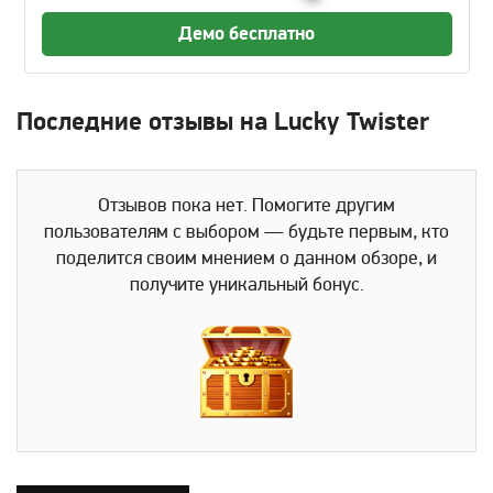
Демо бесплатно
Последние отзывы на Lucky Twister
Отзывов пока нет. Помогите другим
пользователям с выбором — будьте первым, кто
поделится своим мнением о данном обзоре, и
получите уникальный бонус.