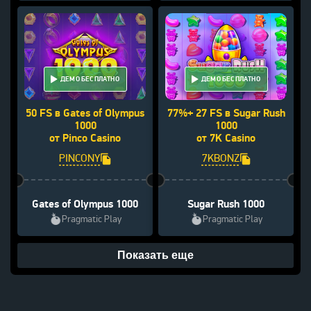
ДЕМО БЕСПЛАТНО
ДЕМО БЕСПЛАТНО
50 FS в Gates of Olympus
77%+ 27 FS в Sugar Rush
1000
1000
от Pinco Casino
от 7K Casino
PINCONY
7KBONZ
Gates of Olympus 1000
Sugar Rush 1000
Pragmatic Play
Pragmatic Play
Показать еще