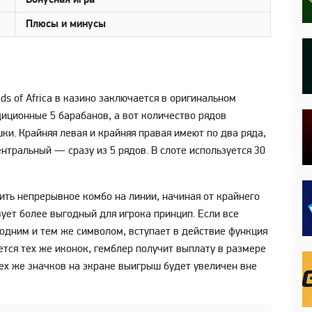
Плюсы и минусы
ds of Africa в казино заключается в оригинальном
адиционные 5 барабанов, а вот количество рядов
ки. Крайняя левая и крайняя правая имеют по два ряда,
ентральный — сразу из 5 рядов. В слоте используется 30
вить непрерывное комбо на линии, начиная от крайнего
вует более выгодный для игрока принцип. Если все
 одним и тем же символом, вступает в действие функция
ется тех же иконок, гемблер получит выплату в размере
тех же значков на экране выигрыш будет увеличен вне