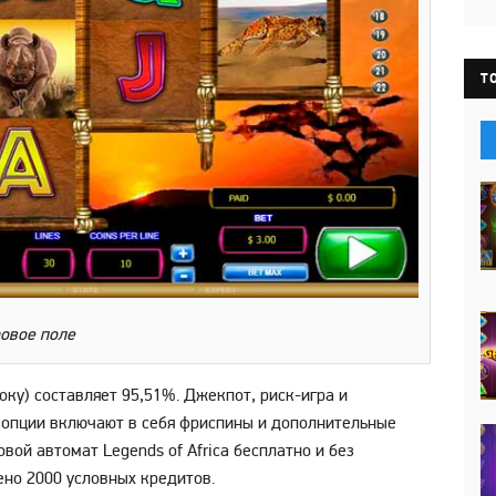
Т
овое поле
оку) составляет 95,51%. Джекпот, риск-игра и
 опции включают в себя фриспины и дополнительные
вой автомат Legends of Africa бесплатно и без
ено 2000 условных кредитов.