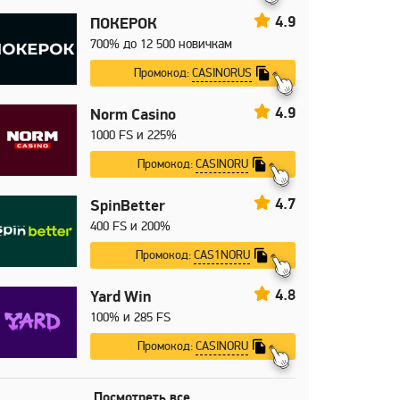
4.9
ПОКЕРОК
700% до 12 500 новичкам
CASINORUS
Промокод:
4.9
Norm Casino
1000 FS и 225%
CASINORU
Промокод:
4.7
SpinBetter
400 FS и 200%
CAS1NORU
Промокод:
4.8
Yard Win
100% и 285 FS
CASINORU
Промокод:
Посмотреть все