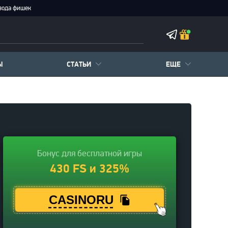
Ваш
бонус
Ы
СТАТЬИ
ЕЩЕ
Бонус для бесплатной игры
430 FS и 325%
CASINORU