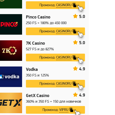
CASINORU
Промокод:
5.0
Pinco Casino
250 FS + 180% до 450 000
CASINORU
Промокод:
5.0
7K Casino
527 FS и до 827%
CASINORU
Промокод:
4.9
Vodka
350 FS и 125%
CASINORU
Промокод:
4.9
GetX Casino
360% и 350 FS + 150 для новичков
VIPRU
Промокод: