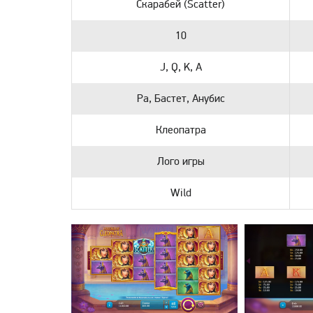
Скарабей (Scatter)
10
J, Q, K, A
Ра, Бастет, Анубис
Клеопатра
Лого игры
Wild