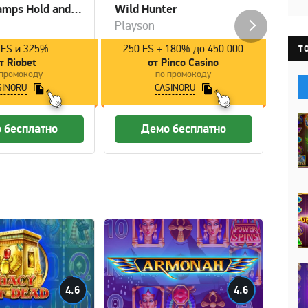
3 Magic Lamps Hold and Win
Wild Hunter
Playson
Play
 FS и 325%
250 FS + 180% до 450 000
Т
т Riobet
от Pinco Casino
 промокоду
по промокоду
SINORU
CASINORU
 бесплатно
Демо бесплатно
4.6
4.6