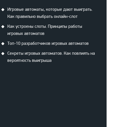
Игровые автоматы, которые дают выиграть.
Как правильно выбрать онлайн-слот
Как устроены слоты. Принципы работы
игровых автоматов
Топ-10 разработчиков игровых автоматов
Секреты игровых автоматов. Как повлиять на
вероятность выигрыша
ДЕМО БЕСПЛАТНО
ДЕМО БЕСПЛАТНО
27 FS в Sugar Rush 1000
300 FS в Wild Coyote
от 7K Casino
Megaways
от Vodka
7KBONZ
CASINORU