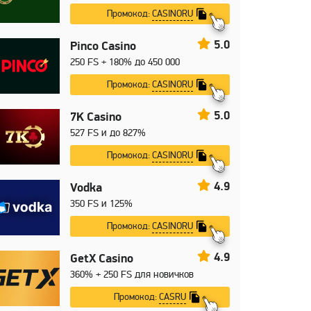
CASINORU
Промокод:
5.0
Pinco Casino
250 FS + 180% до 450 000
CASINORU
Промокод:
5.0
7K Casino
527 FS и до 827%
CASINORU
Промокод:
4.9
Vodka
350 FS и 125%
CASINORU
Промокод:
4.9
GetX Casino
360% + 250 FS для новичков
CASRU
Промокод: