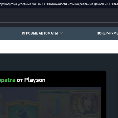
ИГРОВЫЕ АВТОМАТЫ
ПОКЕР-РУМ
opatra
от Playson