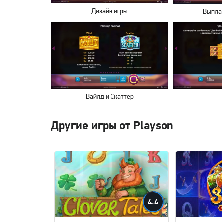
Дизайн игры
Выпла
Вайлд и Скаттер
Другие игры от Playson
4.3
4.4