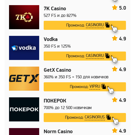
5.0
7K Casino
527 FS и до 827%
CASINORU
Промокод:
4.9
Vodka
350 FS и 125%
CASINORU
Промокод:
4.9
GetX Casino
360% и 350 FS + 150 для новичков
VIPRU
Промокод:
4.9
ПОКЕРОК
700% до 12 500 новичкам
CASINORUS
Промокод:
4.9
Norm Casino