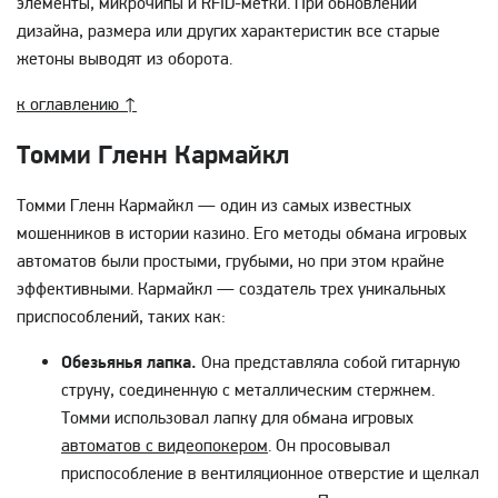
элементы, микрочипы и RFID-метки. При обновлении
дизайна, размера или других характеристик все старые
жетоны выводят из оборота.
к оглавлению ↑
Томми Гленн Кармайкл
Томми Гленн Кармайкл — один из самых известных
мошенников в истории казино. Его методы обмана игровых
автоматов были простыми, грубыми, но при этом крайне
эффективными. Кармайкл — создатель трех уникальных
приспособлений, таких как:
Обезьянья лапка.
Она представляла собой гитарную
струну, соединенную с металлическим стержнем.
Томми использовал лапку для обмана игровых
автоматов с видеопокером
. Он просовывал
приспособление в вентиляционное отверстие и щелкал