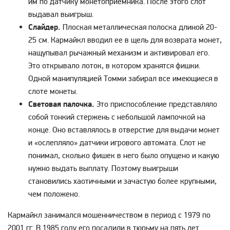
им по датчику монетоприемника. После этого слот
выдавал выигрыш.
Слайдер.
Плоская металлическая полоска длиной 20-
25 см. Кармайкл вводил ее в щель для возврата монет,
нащупывал рычажный механизм и активировал его.
Это открывало лоток, в котором хранятся фишки.
Одной манипуляцией Томми забирал все имеющиеся в
слоте монеты.
Световая палочка.
Это приспособление представляло
собой тонкий стержень с небольшой лампочкой на
конце. Оно вставлялось в отверстие для выдачи монет
и «ослепляло» датчики игрового автомата. Слот не
понимал, сколько фишек в него было опущено и какую
нужно выдать выплату. Поэтому выигрыши
становились хаотичными и зачастую более крупными,
чем положено.
Кармайкл занимался мошенничеством в период с 1979 по
2001 гг. В 1985 году его посадили в тюрьму на пять лет.