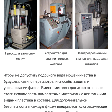
Устройство для
Электроэрозионный
Пресс для заготовок
чеканки готовых
станок для подделки
монет
жетонов
штампов
Чтобы не допустить подобного вида мошенничества в
будущем, казино пересмотрели способы защиты и
уникализации фишек. Вместо металла для их изготовления
стали использовать композитные материалы с несколькими
видами пластика в составе. Для дополнительной
безопасности в каждую фишку внедряются голографические