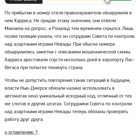
По прибытии в номер отеля правоохранители обнаружили в
нем Харриса. Не придав этому значения, они отвели
Макнила на допрос, а Рональд тем временем скрылся. Лишь
позже полиция узнала, что он сотрудник Совета по контролю
над азартными играми Невады. При обыске номера
обнаружились заметки с описанием мошеннической схемы.
Харриса арестовали спустя несколько дней в аэропорту Лас-
Вегаса при попытке покинуть страну.
Чтобы не допустить повторения таких ситуаций в будущем,
власти Нью-Джерси обязали казино использовать в
автоматах кено уникальный исходный код, отличный от тех
же слотов в других штатах. Сотрудники Совета по контролю
над азартными играми Невады теперь обязаны проверять
работу друг друга.
к оглавлению ↑