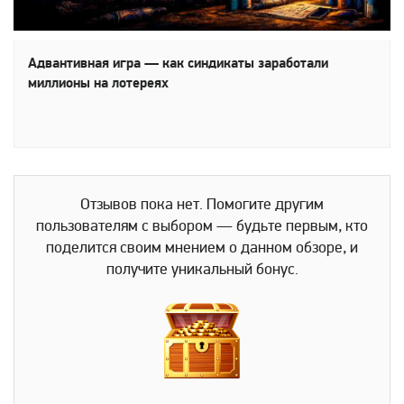
Адвантивная игра — как синдикаты заработали
миллионы на лотереях
Отзывов пока нет. Помогите другим
пользователям с выбором — будьте первым, кто
поделится своим мнением о данном обзоре, и
получите уникальный бонус.