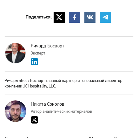
Поделиться:
Ричард Босворт
Эксперт
Ричард «Боз» Босворт главный партнер и генеральный директор
компании JC Hospitality, LLC.
Никита Соколов
Автор аналитических материалов