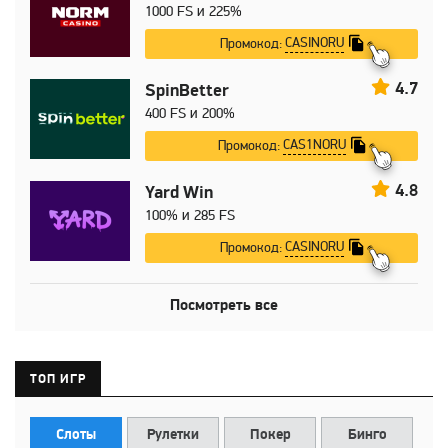
1000 FS и 225%
CASINORU
Промокод:
4.7
SpinBetter
400 FS и 200%
CAS1NORU
Промокод:
4.8
Yard Win
100% и 285 FS
CASINORU
Промокод:
Посмотреть все
ТОП ИГР
Слоты
Рулетки
Покер
Бинго