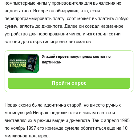
компьютерные чипы у производителя для выявления их
недостатков. Вскоре он обнаружил, что, если
перепрограммировать плату, слот может выплатить любую
сумму, вплоть до джекпота. Далее он создал карманное
устройство для перепрошивки чипов и изготовил сотни
ключей для открытия игровых автоматов.
Угадай героев популярных слотов по
картинкам
Пройти опрос
Новая схема была идентична старой, но вместо ручных
манипуляций Никраш подключался к чипам слотов и
выставлял их в режим выдачи джекпота. Так с апреля 1995
по ноябрь 1997 его команда сумела обогатиться еще на 10
миллионов долларов.