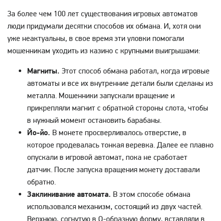
За более чем 100 лет существования игровых автоматов
люди придумали десятки способов их обмана. И, хотя они
уже неактуальны, в свое время эти уловки помогали
мошенникам уходить из казино с крупными выигрышами:
Магниты.
Этот способ обмана работал, когда игровые
автоматы и все их внутренние детали были сделаны из
металла. Мошенники запускали вращение и
прикрепляли магнит с обратной стороны слота, чтобы
в нужный момент остановить барабаны.
Йо-йо.
В монете просверливалось отверстие, в
которое продевалась тонкая веревка. Далее ее плавно
опускали в игровой автомат, пока не сработает
датчик. После запуска вращения монету доставали
обратно.
Заклинивание автомата.
В этом способе обмана
использовался механизм, состоящий из двух частей.
Верхнюю, согнутую в Q-образную форму, вставляли в