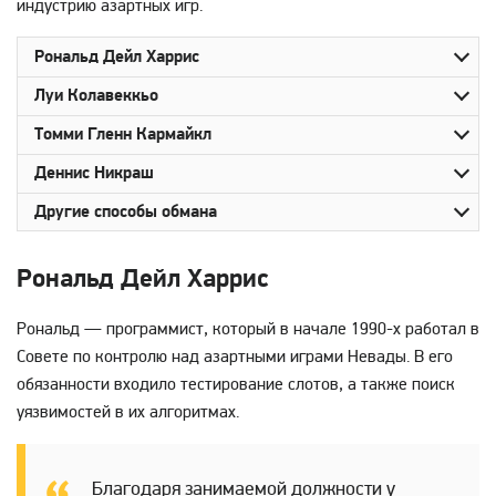
индустрию азартных игр.
Рональд Дейл Харрис
Луи Колавеккьо
Томми Гленн Кармайкл
Деннис Никраш
Другие способы обмана
Рональд Дейл Харрис
Рональд — программист, который в начале 1990-х работал в
Совете по контролю над азартными играми Невады. В его
обязанности входило тестирование слотов, а также поиск
уязвимостей в их алгоритмах.
Благодаря занимаемой должности у