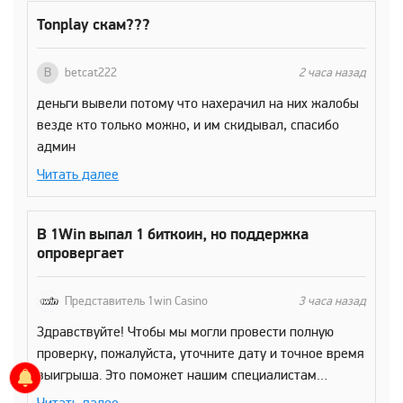
Tonplay скам???
B
betcat222
2 часа назад
деньги вывели потому что нахерачил на них жалобы
везде кто только можно, и им скидывал, спасибо
админ
Читать далее
В 1Win выпал 1 биткоин, но поддержка
опровергает
Представитель 1win Casino
3 часа назад
Здравствуйте! Чтобы мы могли провести полную
проверку, пожалуйста, уточните дату и точное время
выигрыша. Это поможет нашим специалистам
быстрее найти нужную информацию и проверить все
Читать далее