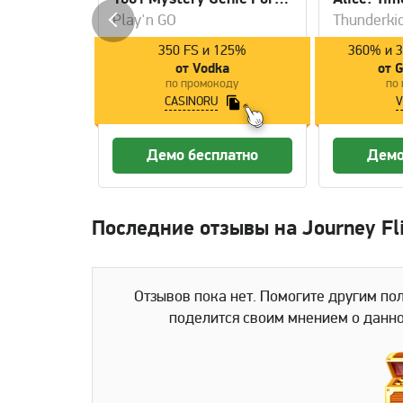
Play'n GO
Thunderki
100%
350 FS и 125%
360% и 3
дом
от Vodka
от 
н
оду
по промокоду
по
CASINORU
V
латно
Демо бесплатно
Демо
Последние отзывы на Journey Fli
Отзывов пока нет. Помогите другим по
поделится своим мнением о данно