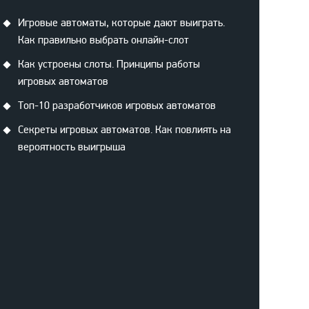
Игровые автоматы, которые дают выиграть.
Как правильно выбрать онлайн-слот
Как устроены слоты. Принципы работы
игровых автоматов
Топ-10 разработчиков игровых автоматов
Секреты игровых автоматов. Как повлиять на
вероятность выигрыша
ДЕМО БЕСПЛАТНО
ДЕМО БЕСПЛАТНО
27 FS в Sugar Rush 1000
300 FS в Wild Coyote
от 7K Casino
Megaways
от Vodka
7KBONZ
CASINORU