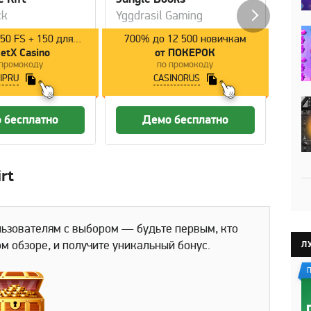
ck
Yggdrasil Gaming
Play
50 FS + 150 для
700% до 12 500 новичкам
GetX Casino
овичков
от ПОКЕРОК
 промокоду
по промокоду
IPRU
CASINORUS
 бесплатно
Демо бесплатно
rt
льзователям с выбором — будьте первым, кто
м обзоре, и получите уникальный бонус.
Л