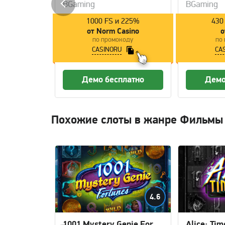
BGaming
BGaming
S и до 827%
1000 FS и 225%
430
sino
от Norm Casino
о
оду
по промокоду
по
CASINORU
CA
латно
Демо бесплатно
Демо
Похожие слоты в жанре Фильмы
4.3
4.6
Viking Gods: Thor and Loki
1001 Mystery Genie Fortunes
Alice: Tim