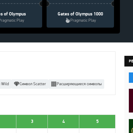
s of Olympus
Gates of Olympus 1000
Pragmatic Play
Pragmatic Play
Р
 Wild
Символ Scatter
Расширяющиеся символы
3
4
5