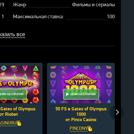
19
Жанр:
Фильмы и сериалы
1
Максимальная ставка:
100
казать все
ЕМО БЕСПЛАТНО
ДЕМО БЕСПЛАТНО
 Gates of Olympus
50 FS в Gates of Olympus
77%+ 
от Riobet
1000
от Pinco Casino
ASINORU
PINCONY