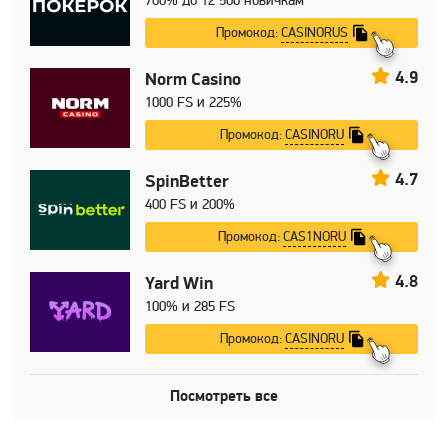
700% до 12 500 новичкам
CASINORUS
Промокод:
4.9
Norm Casino
1000 FS и 225%
CASINORU
Промокод:
4.7
SpinBetter
400 FS и 200%
CAS1NORU
Промокод:
4.8
Yard Win
100% и 285 FS
CASINORU
Промокод:
Посмотреть все