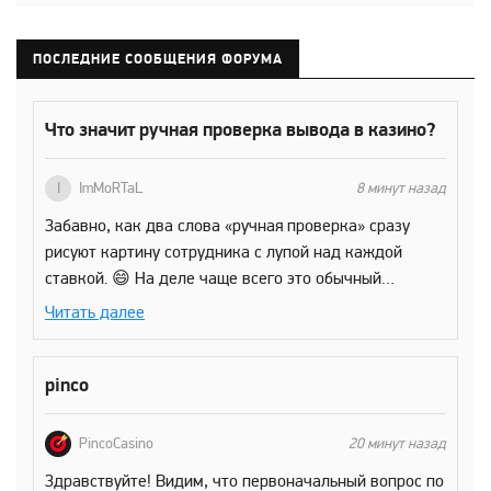
ПОСЛЕДНИЕ СООБЩЕНИЯ ФОРУМА
Что значит ручная проверка вывода в казино?
I
ImMoRTaL
8 минут назад
Забавно, как два слова «ручная проверка» сразу
рисуют картину сотрудника с лупой над каждой
ставкой. 😄 На деле чаще всего это обычный
контроль перед выплатой. Главное — чтобы
Читать далее
проверка имела разумные сроки и не превращалась
в вечный квест.
pinco
PincoCasino
20 минут назад
Здравствуйте! Видим, что первоначальный вопрос по