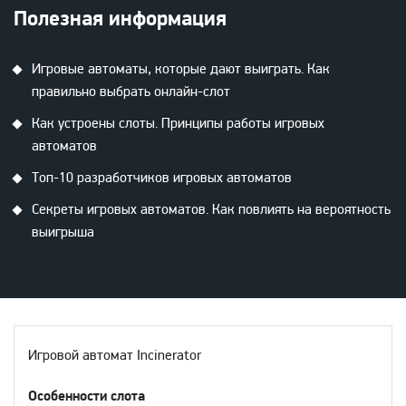
Полезная информация
Игровые автоматы, которые дают выиграть. Как
правильно выбрать онлайн-слот
Как устроены слоты. Принципы работы игровых
автоматов
Топ-10 разработчиков игровых автоматов
Секреты игровых автоматов. Как повлиять на вероятность
выигрыша
Игровой автомат Incinerator
Особенности слота