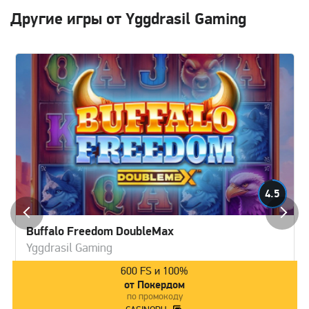
Другие игры от Yggdrasil Gaming
4.5
Buffalo Freedom DoubleMax
Yggdrasil Gaming
600 FS и 100%
от Покердом
по промокоду