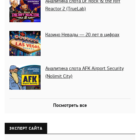
Аналитика слота Dr. Rock & the Riff
Reactor 2 (TrueLab)
Казино Невады — 20 лет в цифрах
Аналитика слота AFK Airport Security
(Nolimit City)
Посмотреть все
ЭКСПЕРТ САЙТА