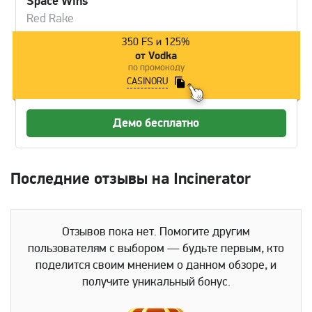
Space Wins
Red Rake
350 FS и 125%
от Vodka
по промокоду
CASINORU
Демо бесплатно
Последние отзывы на Incinerator
Отзывов пока нет. Помогите другим
пользователям с выбором — будьте первым, кто
поделится своим мнением о данном обзоре, и
получите уникальный бонус.