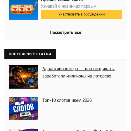
Узнавай о новинках первым
Участвовать в обсуждении
Посмотреть все
ПОПУЛЯРНЫЕ СТАТЬИ
Адвантивная игра — как синдикаты
заработали миллионы на лотереях
Топ-10 слотов июня 2026