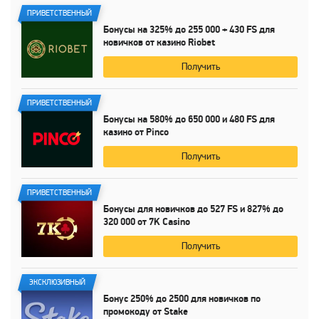
ПРИВЕТСТВЕННЫЙ
Бонусы на
325%
до
255 000
+
430 FS
для
новичков от казино Riobet
Получить
ПРИВЕТСТВЕННЫЙ
Бонусы на
580%
до
650 000
и
480 FS
для
казино от Pinco
Получить
ПРИВЕТСТВЕННЫЙ
Бонусы для новичков до
527 FS
и
827%
до
320 000
от
7K Casino
Получить
ЭКСКЛЮЗИВНЫЙ
Бонус
250%
до
2500 для
новичков по
промокоду от Stake