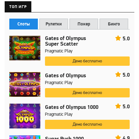
ТОП ИГР
Слоты
Рулетки
Покер
Бинго
Gates of Olympus
5.0
Super Scatter
Pragmatic Play
Демо бесплатно
5.0
Gates of Olympus
Pragmatic Play
Демо бесплатно
5.0
Gates of Olympus 1000
Pragmatic Play
Демо бесплатно
4.9
Sugar Rush 1000