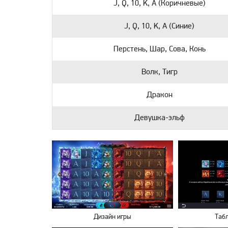
J, Q, 10, K, A (Коричневые)
J, Q, 10, K, A (Синие)
Перстень, Шар, Сова, Конь
Волк, Тигр
Дракон
Девушка-эльф
Дизайн игры
Таб