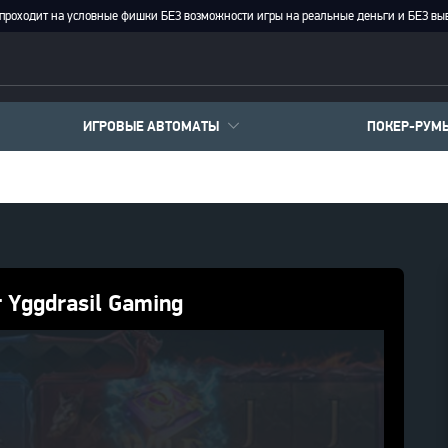
ИГРОВЫЕ АВТОМАТЫ
ПОКЕР-РУМ
 Yggdrasil Gaming