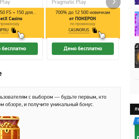
 Play
Pragmatic Play
Prag
50 FS + 150 для
700% до 12 500 новичкам
GetX Casino
овичков
от ПОКЕРОК
 промокоду
по промокоду
IPRU
CASINORUS
 бесплатно
Демо бесплатно
e
льзователям с выбором — будьте первым, кто
м обзоре, и получите уникальный бонус.
Л