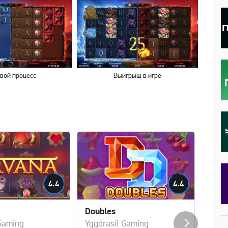
вой процесс
Выигрыш в игре
4.4
4.4
Doubles
Jung
Gaming
Yggdrasil Gaming
Yggd