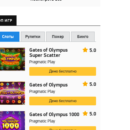
527 FS и до 827%
1000 FS и 225%
от 7K Casino
от Norm Casino
по промокоду
по промокоду
ОП ИГР
CASINORU
CASINORU
Слоты
Рулетки
Покер
Бинго
Демо бесплатно
Демо бесплатно
Gates of Olympus
5.0
Super Scatter
Pragmatic Play
Демо бесплатно
5.0
Gates of Olympus
Pragmatic Play
Демо бесплатно
4.9
4.4
5.0
Gates of Olympus 1000
Pragmatic Play
Bass Bonanza
Wild Coyote Megaways