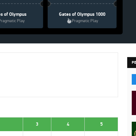
s of Olympus
Gates of Olympus 1000
Pragmatic Play
Pragmatic Play
Р
3
4
5