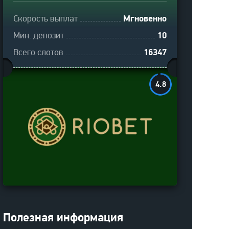
Мгновенно
Скорость выплат
10
Мин. депозит
16347
Всего слотов
4.8
Полезная информация