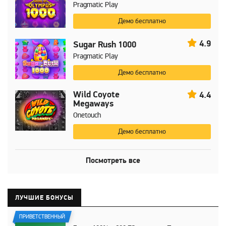
Pragmatic Play
Демо бесплатно
4.9
Sugar Rush 1000
Pragmatic Play
Демо бесплатно
Wild Coyote
4.4
Megaways
Onetouch
Демо бесплатно
Посмотреть все
ЛУЧШИЕ БОНУСЫ
ПРИВЕТСТВЕННЫЙ