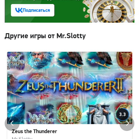
Подписаться
Другие игры от Mr.Slotty
3.3
Zeus the Thunderer