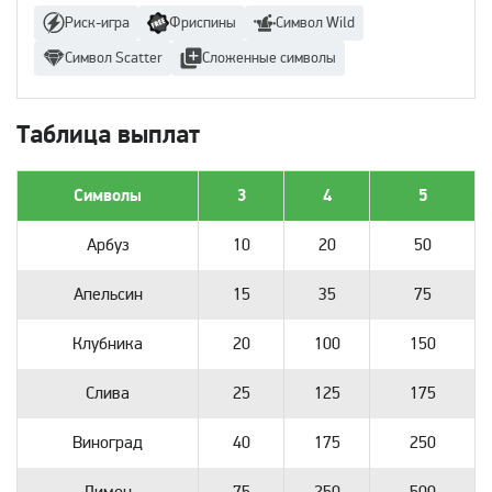
Риск-игра
Фриспины
Символ Wild
Символ Scatter
Сложенные символы
Таблица выплат
Символы
3
4
5
Арбуз
10
20
50
Апельсин
15
35
75
Клубника
20
100
150
Слива
25
125
175
Виноград
40
175
250