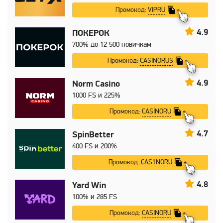
VIPRU
Промокод:
4.9
ПОКЕРОК
700% до 12 500 новичкам
CASINORUS
Промокод:
4.9
Norm Casino
1000 FS и 225%
CASINORU
Промокод:
4.7
SpinBetter
400 FS и 200%
CAS1NORU
Промокод:
4.8
Yard Win
100% и 285 FS
CASINORU
Промокод: