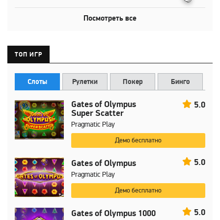
Посмотреть все
ТОП ИГР
Слоты
Рулетки
Покер
Бинго
Gates of Olympus
5.0
Super Scatter
Pragmatic Play
Демо бесплатно
5.0
Gates of Olympus
Pragmatic Play
Демо бесплатно
5.0
Gates of Olympus 1000