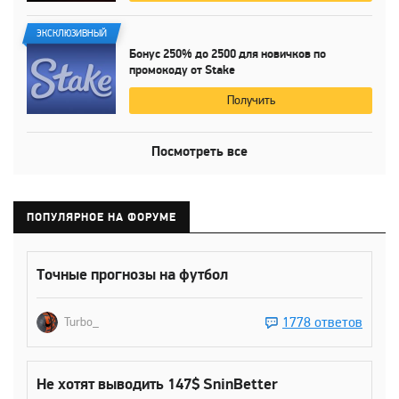
ЭКСКЛЮЗИВНЫЙ
Бонус
250%
до
2500 для
новичков по
промокоду от Stake
Получить
Посмотреть все
ПОПУЛЯРНОЕ НА ФОРУМЕ
Точные прогнозы на футбол
1778 ответов
Turbo_
Не хотят выводить 147$ SninBetter