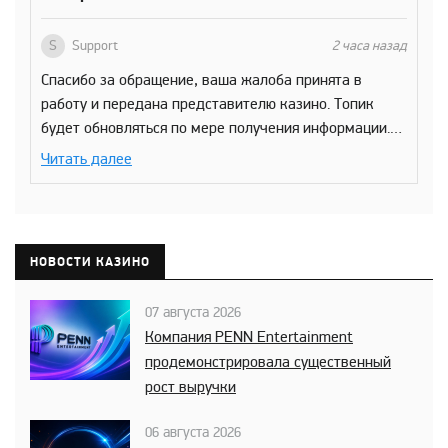
S
Support
2 часа назад
Спасибо за обращение, ваша жалоба принята в
работу и передана представителю казино. Топик
будет обновляться по мере получения информации.
Предположительное время ответа казино - до 7
Читать далее
дней.
НОВОСТИ КАЗИНО
07 августа 2026
Компания PENN Entertainment
продемонстрировала существенный
рост выручки
06 августа 2026