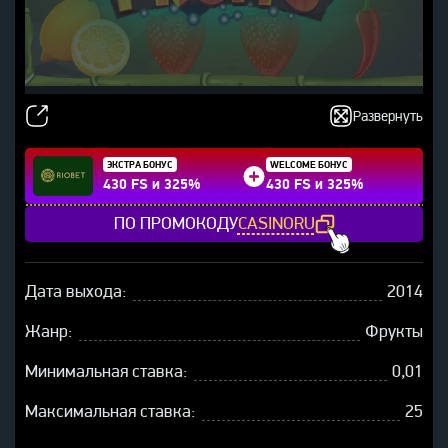
Развернуть
ЭКСТРА БОНУС
WELCOME БОНУС
430 FS и 325%
430 FS и 325%
ПО ПРОМОКОДУ
CASINORU
Дата выхода:
2014
Жанр:
Фрукты
Минимальная ставка:
0,01
Максимальная ставка:
25