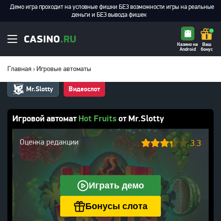
Казино на
Ваш
Android
бонус
Главная
›
Игровые автоматы
Mr.Slotty
Видеослот
Игровой автомат
Hot Fruits
от Mr.Slotty
Оценка редакции
3.3
Играть демо
Бонусы слота