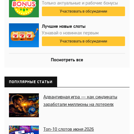
Только актуальные и рабочие бонусы
Участвовать в обсуждении
Лучшие новые слоты
Узнавай о новинках первым
Участвовать в обсуждении
Посмотреть все
ПОПУЛЯРНЫЕ СТАТЬИ
Адвантивная игра — как синдикаты
заработали миллионы на лотереях
Топ-10 слотов июня 2026