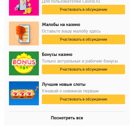
Для пользователей Casino.ru
Участвовать в обсуждении
Жалобы на казино
Оставьте вашу жалобу здесь
Участвовать в обсуждении
Бонусы казино
Только актуальные и рабочие бонусы
Участвовать в обсуждении
Лучшие новые слоты
Узнавай о новинках первым
Участвовать в обсуждении
Посмотреть все