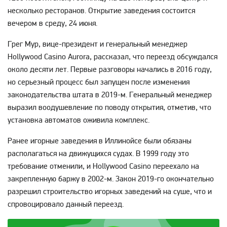
несколько ресторанов. Открытие заведения состоится
вечером в среду, 24 июня.
Грег Мур, вице-президент и генеральный менеджер
Hollywood Casino Aurora, рассказал, что переезд обсуждался
около десяти лет. Первые разговоры начались в 2016 году,
но серьезный процесс был запущен после изменения
законодательства штата в 2019-м. Генеральный менеджер
выразил воодушевление по поводу открытия, отметив, что
установка автоматов оживила комплекс.
Ранее игорные заведения в Иллинойсе были обязаны
располагаться на движущихся судах. В 1999 году это
требование отменили, и Hollywood Casino переехало на
закрепленную баржу в 2002-м. Закон 2019-го окончательно
разрешил строительство игорных заведений на суше, что и
спровоцировало данный переезд.