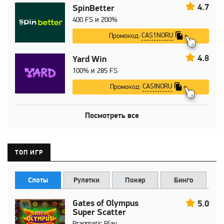
4.7
SpinBetter
400 FS и 200%
CAS1NORU
Промокод:
4.8
Yard Win
100% и 285 FS
CASINORU
Промокод:
Посмотреть все
ТОП ИГР
Слоты
Рулетки
Покер
Бинго
Gates of Olympus
5.0
Super Scatter
Pragmatic Play