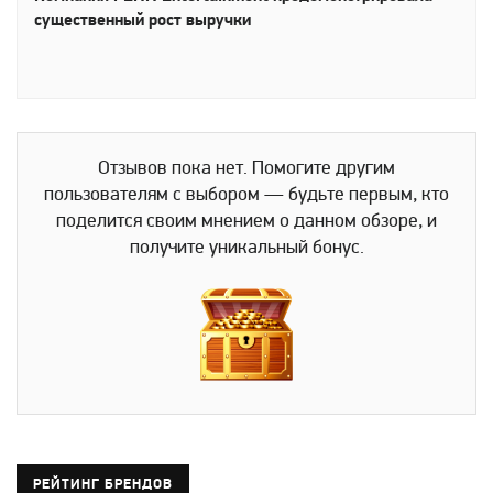
существенный рост выручки
Отзывов пока нет. Помогите другим
пользователям с выбором — будьте первым, кто
поделится своим мнением о данном обзоре, и
получите уникальный бонус.
РЕЙТИНГ БРЕНДОВ