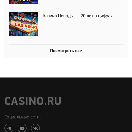
Казино Невады — 20 лет в цифрах
Посмотреть все
CASINO.RU
Социальные сети: