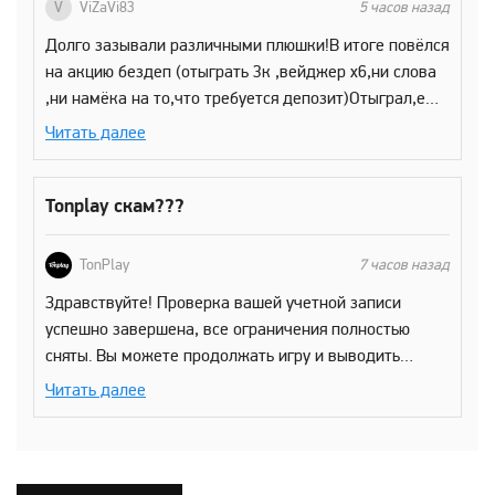
V
ViZaVi83
5 часов назад
Долго зазывали различными плюшки!В итоге повёлся
на акцию бездеп (отыграть 3к ,вейджер х6,ни слова
,ни намёка на то,что требуется депозит)Отыграл,ещё
и небольшой плюс,ставлю вывод 5к,а мне -внесите
Читать далее
мин.деп.2500!!!!!!!И все! Поддержка
замолчала,суппорт в ТГ пишет, что казино в ТОПе и
просто надо для верификации внести всего-то 2500 и
Tonplay скам???
потом можно выводить хоть сколько))))))
TonPlay
7 часов назад
Здравствуйте! Проверка вашей учетной записи
успешно завершена, все ограничения полностью
сняты. Вы можете продолжать игру и выводить
средства в обычном режиме. Подобные проверки
Читать далее
проводятся в рамках безопасности, и мы стараемся
завершать их как можно скорее. Приносим
извинения за ожидание и благодарим за понимание.
С уважением, Команда Tonplay!