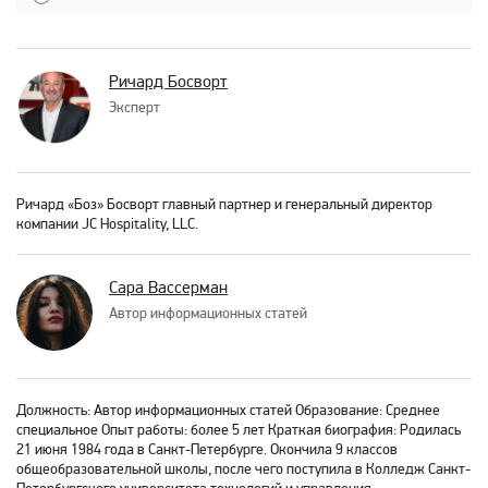
Ричард Босворт
Эксперт
Ричард «Боз» Босворт главный партнер и генеральный директор
компании JC Hospitality, LLC.
Сара Вассерман
Автор информационных статей
Должность: Автор информационных статей Образование: Среднее
специальное Опыт работы: более 5 лет Краткая биография: Родилась
21 июня 1984 года в Санкт-Петербурге. Окончила 9 классов
общеобразовательной школы, после чего поступила в Колледж Санкт-